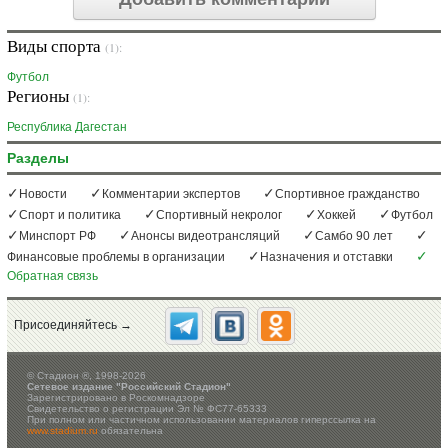
Виды спорта
(1):
Футбол
Регионы
(1):
Республика Дагестан
Разделы
Новости
Комментарии экспертов
Спортивное гражданство
Спорт и политика
Спортивный некролог
Хоккей
Футбол
Минспорт РФ
Анонсы видеотрансляций
Самбо 90 лет
Финансовые проблемы в организации
Назначения и отставки
Обратная связь
Присоединяйтесь →
©
Стадион ®, 1998-2026
Сетевое издание "Российский Стадион"
Зарегистрировано в Роскомнадзоре
Свидетельство о регистрации Эл № ФС77-65333
При полном или частичном использовании материалов гиперссылка на
www.stadium.ru
обязательна