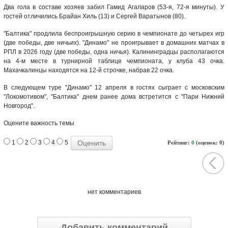
Два гола в составе хозяев забил Гамид Агаларов (53-я, 72-я минуты). У
гостей отличились Брайан Хиль (13) и Сергей Варатынов (80).
"Балтика" продлила беспроигрышную серию в чемпионате до четырех игр
(две победы, две ничьих). "Динамо" не проигрывает в домашних матчах в
РПЛ в 2026 году (две победы, одна ничья). Калининградцы располагаются
на 4-м месте в турнирной таблице чемпионата, у клуба 43 очка.
Махачкалинцы находятся на 12-й строчке, набрав 22 очка.
В следующем туре "Динамо" 12 апреля в гостях сыграет с московским
"Локомотивом", "Балтика" днем ранее дома встретится с "Пари Нижний
Новгород".
Оцените важность темы
1
2
3
4
5
Рейтинг:
0
(оценок: 0)
нет комментариев
Добавить комментарий