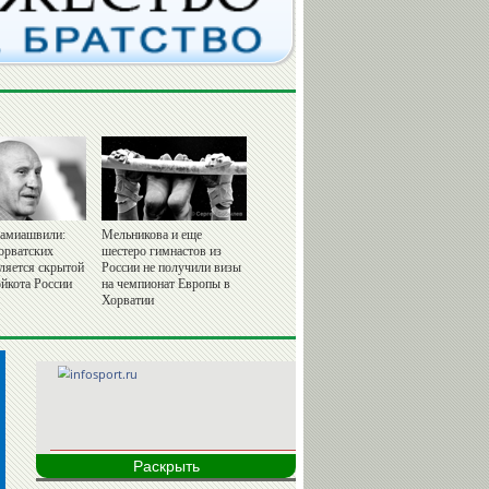
амиашвили:
Мельникова и еще
орватских
шестеро гимнастов из
вляется скрытой
России не получили визы
йкота России
на чемпионат Европы в
Хорватии
Раскрыть