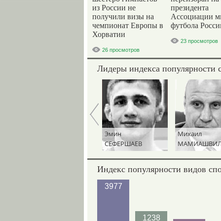
из России не
президента
получили визы на
Ассоциации м
чемпионат Европы в
футбола Росси
Хорватии
23 просмотров
26 просмотров
Лидеры индекса популярности 
Виктория
Эмин
Михаил
ЛИСТУНОВА
СЕФЕРШАЕВ
МАМИАШВИ
Индекс популярности видов сп
3977
1238