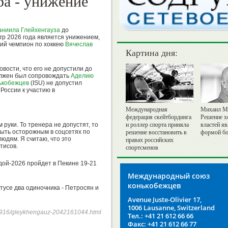
ра - унижение
аниила Глейхенгауза
до
р 2026 года является унижением,
ий чемпион по хоккею
Вячеслав
Картина дня:
вости, что его не допустили до
олжен был сопровождать
Аделию
ькобежцев
(ISU) не допустил
России к участию в
Международная
Михаил М
федерация скейтбординга
Решение х
руки. То тренера не допустят, то
и роллер спорта приняла
властей я
быть осторожным в соцсетях по
решение восстановить в
формой бо
юдям. Я считаю, что это
правах российских
тисов.
спортсменов
ой-2026 пройдет в Пекине 19-21
Международный союз
конькобежцев
тусе два одиночника - Петросян и
Avenue Juste-Olivier 17,
1006 Lausanne, Switzerland
250916/gleykhengauz-2042161044.html
Тел.: +41 21 612 66 66
Факс: +41 21 612 66 77