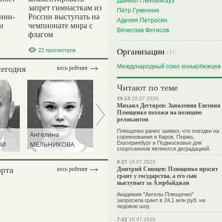
Даниил Глейхенгауз
запрет гимнасткам из
Пётр Гуменник
ини-
России выступать на
Аделия Петросян
и
чемпионате мира с
Вячеслав Фетисов
флагом
Организации
(1):
22 просмотров
сегодня
Международный союз конькобежцев
весь рейтинг
Читают по теме
20:12
22.07.2026
Михаил Дегтярев: Заявления Евгения
Плющенко похожи на позицию
релокантов
Плющенко ранее заявил, что поездки на
Ангелина
Виталий
соревнования в Киров, Пермь,
ЛИ
МЕЛЬНИКОВА
ЩЕРБО
Екатеринбург и Подмосковье для
спортсменов являются деградацией.
8:27
18.07.2026
орта
Дмитрий Свищев: Плющенко просит
весь рейтинг
грант у государства, а его сын
выступает за Азербайджан
Академия "Ангелы Плющенко"
запросила грант в 24,1 млн руб. на
ледовое шоу.
7:42
18.07.2026