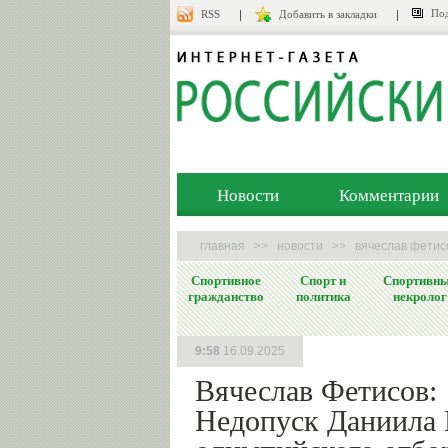
Под
RSS
Добавить в закладки
Новости
Комментарии
главная
>>
новости
>>
вячеслав фетисо
Спортивное
Спорт и
Спортивн
гражданство
политика
некролог
9:58
16.09.2025
Вячеслав Фетисов:
Недопуск Даниила 