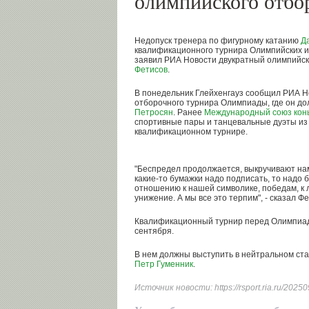
олимпийского отбо
Недопуск тренера по фигурному катанию
Д
квалификационного турнира Олимпийских иг
заявил РИА Новости двукратный олимпийск
Фетисов
.
В понедельник Глейхенгауз сообщил РИА Но
отборочного турнира Олимпиады, где он д
Петросян
. Ранее
Международный союз кон
спортивные пары и танцевальные дуэты из 
квалификационном турнире.
"Беспредел продолжается, выкручивают нам 
какие-то бумажки надо подписать, то надо 
отношению к нашей символике, победам, к л
унижение. А мы все это терпим", - сказал Фе
Квалификационный турнир перед Олимпиад
сентября.
В нем должны выступить в нейтральном ста
Петр Гуменник
.
Источник новости:
https://rsport.ria.ru/20