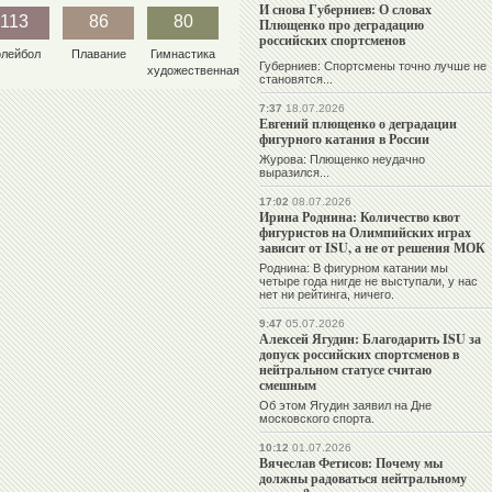
И снова Губерниев: О словах
113
86
80
Плющенко про деградацию
российских спортсменов
олейбол
Плавание
Гимнастика
Губерниев: Спортсмены точно лучше не
художественная
становятся...
7:37
18.07.2026
Евгений плющенко о деградации
фигурного катания в России
Журова: Плющенко неудачно
выразился...
17:02
08.07.2026
Ирина Роднина: Количество квот
фигуристов на Олимпийских играх
зависит от ISU, а не от решения МОК
Роднина: В фигурном катании мы
четыре года нигде не выступали, у нас
нет ни рейтинга, ничего.
9:47
05.07.2026
Алексей Ягудин: Благодарить ISU за
допуск российских спортсменов в
нейтральном статусе считаю
смешным
Об этом Ягудин заявил на Дне
московского спорта.
10:12
01.07.2026
Вячеслав Фетисов: Почему мы
должны радоваться нейтральному