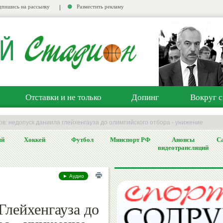
пишись на рассылку
Разместить рекламу
Отставки и не только
Допинг
Вокруг с
в: недопуск даниила глейхенгауза до олимпийского отбора - унижение
ый
Хоккей
Футбол
Минспорт РФ
Анонсы
Са
видеотрансляций
► Аудио
Глейхенгауза до