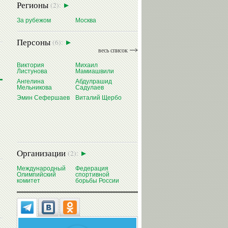
Регионы
(2):
За рубежом
Москва
Персоны
(6):
весь список
Виктория
Михаил
Листунова
Мамиашвили
Ангелина
Абдулрашид
Мельникова
Садулаев
Эмин Сефершаев
Виталий Щербо
Организации
(2):
Международный
Федерация
Олимпийский
спортивной
комитет
борьбы России