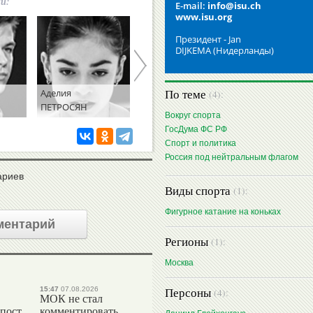
ии:
E-mail:
info@isu.ch
www.isu.org
Президент - Jan
DIJKEMA (Нидерланды)
По теме
Аделия
Вячеслав
(4):
ПЕТРОСЯН
ФЕТИСОВ
Вокруг спорта
ГосДума ФС РФ
Спорт и политика
Россия под нейтральным флагом
ариев
Виды спорта
(1):
Фигурное катание на коньках
ментарий
Регионы
(1):
Москва
Персоны
15:47
07.08.2026
(4):
МОК не стал
 пост
комментировать