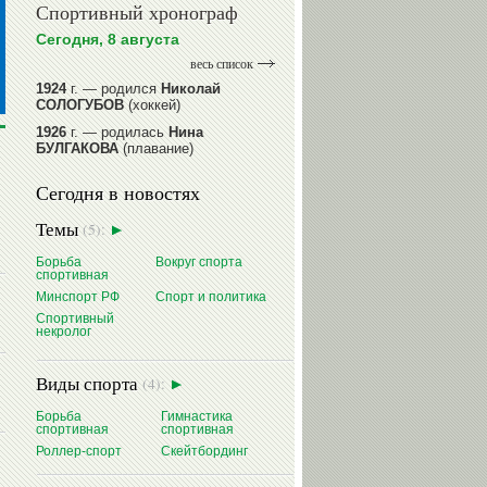
Спортивный хронограф
Сегодня, 8 августа
весь список
1924
г. — родился
Николай
СОЛОГУБОВ
(хоккей)
1926
г. — родилась
Нина
БУЛГАКОВА
(плавание)
1941
г. — родилась
Равиля
Сегодня в новостях
ПРОКОПЕНКО (САЛИМОВА)
(баскетбол)
Темы
(5):
1964
г. — родился
Николай
ЖУРАВСКИЙ
(гребля на байдарках
Борьба
Вокруг спорта
и каноэ)
спортивная
1964
г. — родился
Юрий ХМЫЛЕВ
Минспорт РФ
Спорт и политика
(хоккей)
Спортивный
некролог
читать далее
Виды спорта
(4):
Борьба
Гимнастика
спортивная
спортивная
Роллер-спорт
Скейтбординг