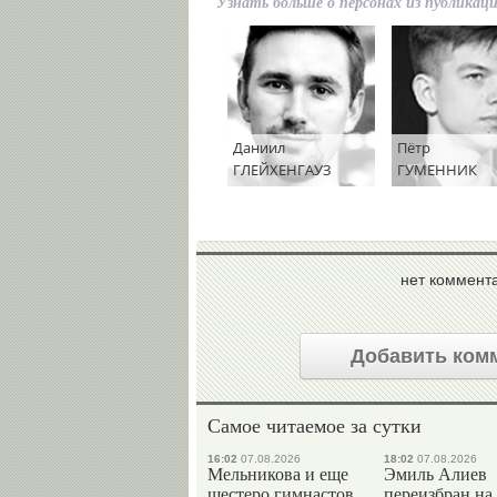
Узнать больше о персонах из публикац
Даниил
Пётр
ГЛЕЙХЕНГАУЗ
ГУМЕННИК
нет коммент
Добавить ком
Самое читаемое за сутки
16:02
07.08.2026
18:02
07.08.2026
Мельникова и еще
Эмиль Алиев
шестеро гимнастов
переизбран на