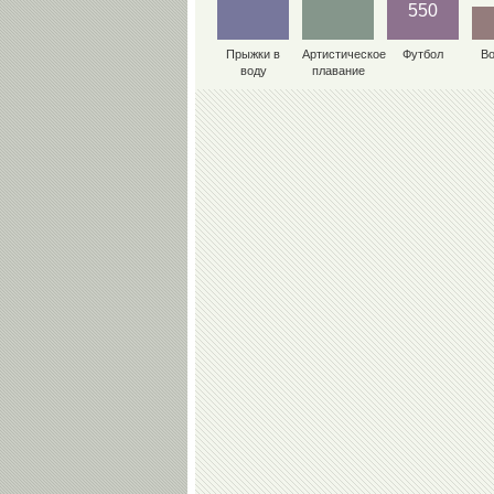
550
Прыжки в
Артистическое
Футбол
В
воду
плавание