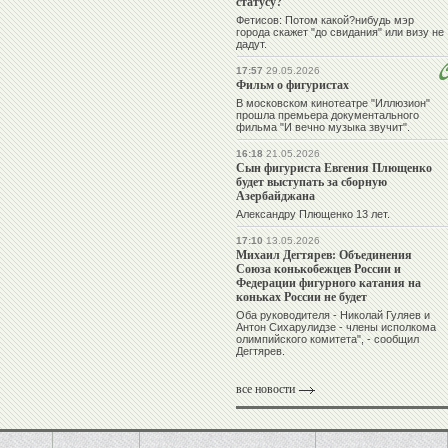
статусу?
Фетисов: Потом какой?нибудь мэр
города скажет "до свидания" или визу не
дадут.
17:57
29.05.2026
Фильм о фигуристах
В московском кинотеатре "Иллюзион"
прошла премьера документального
фильма "И вечно музыка звучит".
16:18
21.05.2026
Сын фигуриста Евгения Плющенко
будет выступать за сборную
Азербайджана
Александру Плющенко 13 лет.
17:10
13.05.2026
Михаил Дегтярев: Объединения
Союза конькобежцев России и
Федерации фигурного катания на
коньках России не будет
Оба руководителя - Николай Гуляев и
Антон Сихарулидзе - члены исполкома
олимпийского комитета", - сообщил
Дегтярев.
все новости