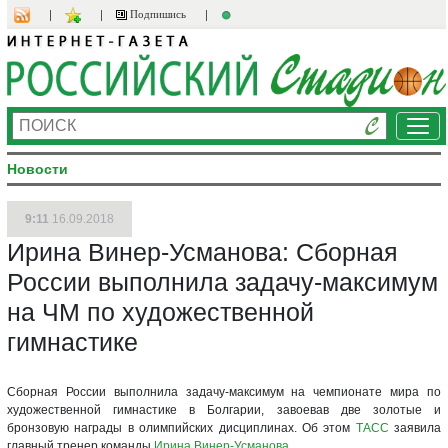
Подпишись
Ме
Новости
9:11
16.09.2018
Ирина Винер-Усманова: Сборная
России выполнила задачу-максимум
на ЧМ по художественной
гимнастике
Сборная России выполнила задачу-максимум на чемпионате мира по
художественной гимнастике в Болгарии, завоевав две золотые и
бронзовую награды в олимпийских дисциплинах. Об этом
ТАСС
заявила
главный тренер команды
Ирина Винер-Усманова
.