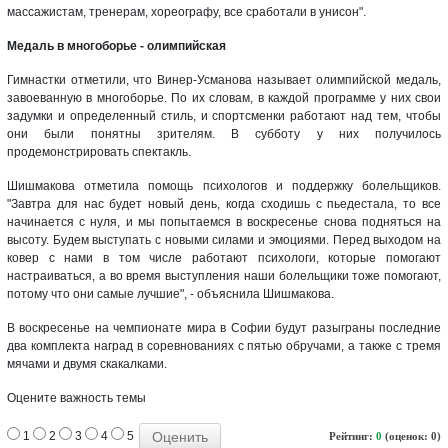
массажистам, тренерам, хореографу, все сработали в унисон".
Медаль в многоборье - олимпийская
Гимнастки отметили, что Винер-Усманова называет олимпийской медаль,
завоеванную в многоборье. По их словам, в каждой программе у них свои
задумки и определенный стиль, и спортсменки работают над тем, чтобы
они были понятны зрителям. В субботу у них получилось
продемонстрировать спектакль.
Шишмакова отметила помощь психологов и поддержку болельщиков.
"Завтра для нас будет новый день, когда сходишь с пьедестала, то все
начинается с нуля, и мы попытаемся в воскресенье снова подняться на
высоту. Будем выступать с новыми силами и эмоциями. Перед выходом на
ковер с нами в том числе работают психологи, которые помогают
настраиваться, а во время выступления наши болельщики тоже помогают,
потому что они самые лучшие", - объяснила Шишмакова.
В воскресенье на чемпионате мира в Софии будут разыграны последние
два комплекта наград в соревнованиях с пятью обручами, а также с тремя
мячами и двумя скакалками.
Оцените важность темы
1
2
3
4
5
Рейтинг:
0
(оценок: 0)