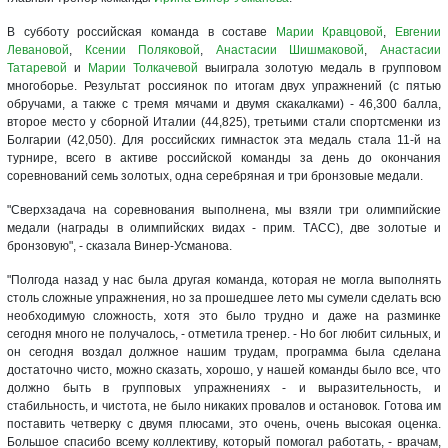
В субботу российская команда в составе
Марии Кравцовой
,
Евгении
Левановой
,
Ксении Поляковой
,
Анастасии Шишмаковой
,
Анастасии
Татаревой
и
Марии Толкачевой
выиграла золотую медаль в групповом
многоборье. Результат россиянок по итогам двух упражнений (с пятью
обручами, а также с тремя мячами и двумя скакалками) - 46,300 балла,
второе место у сборной Италии (44,825), третьими стали спортсменки из
Болгарии (42,050). Для российских гимнасток эта медаль стала 11-й на
турнире, всего в активе российской команды за день до окончания
соревнований семь золотых, одна серебряная и три бронзовые медали.
"Сверхзадача на соревнования выполнена, мы взяли три олимпийские
медали (награды в олимпийских видах - прим. ТАСС), две золотые и
бронзовую", - сказала Винер-Усманова.
"Полгода назад у нас была другая команда, которая не могла выполнять
столь сложные упражнения, но за прошедшее лето мы сумели сделать всю
необходимую сложность, хотя это было трудно и даже на разминке
сегодня много не получалось, - отметила тренер. - Но бог любит сильных, и
он сегодня воздал должное нашим трудам, программа была сделана
достаточно чисто, можно сказать, хорошо, у нашей команды было все, что
должно быть в групповых упражнениях - и выразительность, и
стабильность, и чистота, не было никаких провалов и остановок. Готова им
поставить четверку с двумя плюсами, это очень, очень высокая оценка.
Большое спасибо всему коллективу, который помогал работать, - врачам,