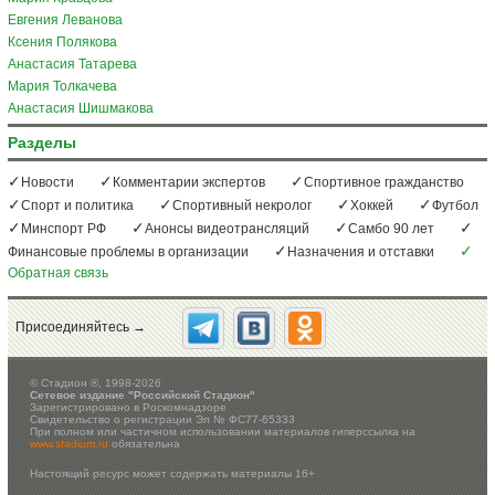
Евгения Леванова
Ксения Полякова
Анастасия Татарева
Мария Толкачева
Анастасия Шишмакова
Разделы
Новости
Комментарии экспертов
Спортивное гражданство
Спорт и политика
Спортивный некролог
Хоккей
Футбол
Минспорт РФ
Анонсы видеотрансляций
Самбо 90 лет
Финансовые проблемы в организации
Назначения и отставки
Обратная связь
Присоединяйтесь →
©
Стадион ®, 1998-2026
Сетевое издание "Российский Стадион"
Зарегистрировано в Роскомнадзоре
Свидетельство о регистрации Эл № ФС77-65333
При полном или частичном использовании материалов гиперссылка на
www.stadium.ru
обязательна
Настоящий ресурс может содержать материалы 16+