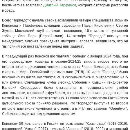
после чего ее возглавил
Дмитрий Парфенов
, контракт с которым расторгли
в среду.
Всего "Торпедо" с начала сезона возглавляли четыре специалиста, помимо
Кононова и Парфенова командой руководили Павел Кирильчик и Сергей
Жуков. Московский клуб занимает последнее, 18-е место в турнирной
таблице Лиги Пари (Первой лиги). 14 октября "Торпедо" покинул его
менеджмент, включая президента Дмитрия Шаповала, заявившего, что он
"выполнил все поставленные перед ним задачи".
В предыдущий раз Кононов возглавлял "Торпедо" с января 2024 года, под
его руководством команда в сезоне-2024/25 заняла второе место во
втором по силе дивизионе чемпионата страны. Черно-белые должны были
сыграть в Мир - Российской премьер-лиге (РПЛ). 10 июля "Торпедо" было
исключено из числа участников РПЛ сезона-2025/26 и оштрафовано на 5
млн рублей. Совладелец клуба Леонид Соболев и бывший гендиректор
Валерий Скородумов были отстранены от осуществления любой
деятельности, связанной с футболом, за попытку организации договорных
матчей на 5 и 10 лет соответственно. 11 июля бюро исполкома Российского
футбольного союза приняло решение, что "Торпедо" выступит во втором
по силе дивизионе чемпионата страны, а в РПЛ его заменит "Оренбург".
Соболев находится под домашним арестом.
Кононову 59 лет, ранее в России он возглавлял "Краснодар" (2013-2016),
грозненский "Ахмат" (2017), тульский "Арсенал" (2018, 2022) и московский