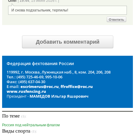
Олег
|
19:44
, 15 июня 2026 г. |
И снова подзатыльник, терпилы!
Ответить
Добавить комментарий
Федерация фехтования России
119992, г. Москва, Лужнецкая наб., 8, ком. 204, 206, 208
Тел.: (495) 725-46-69, 995-10-06
Факс: (495) 637-04-30
E-mail:
escrimerus@roc.ru
,
ffroffice@roc.ru
www.rusfencing.ru
Президент -
МАМЕДОВ Ильгар Яшарович
По теме
(1):
Россия под нейтральным флагом
Виды спорта
(1):