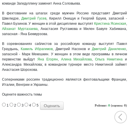
команде Загидуллину заменит Анна Соловьева.
В фехтовании на шпагах среди мужчин Россию представят Дмитрий
Швелидзе,
Дмитрий Гусев
, Кирилл Онищук и Георгий Бруев, запасной -
Павел Бузинов. У женщин в этой дисциплине выступят
Кристина Ясинская
,
Айзанат Муртазаева
, Анастасия Рустамова и Милен Бавуге Хабимана,
запасная - Яна Бекмурзова.
В соревнованиях саблистов за российскую команду выступят Павел
Граудынь,
Камиль Ибрагимов
, Дмитрий Насонов и
Дмитрий Даниленко
,
запасной - Марк Мекешкин. У женщин в этом виде программы в личном
первенстве выйдут
Яна Егорян
,
Алина Михайлова
,
Ольга Никитина
и
Александра Михайлова; в командном турнире место Никитиной займет
Анастасия Шорохова.
Соперниками россиян традиционно являются фехтовальщики Франции,
Италии, Венгрии и Украины.
Оцените важность темы
1
2
3
4
5
Рейтинг:
0
(оценок: 0)