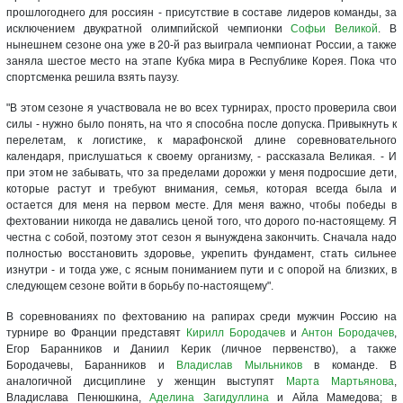
прошлогоднего для россиян - присутствие в составе лидеров команды, за
исключением двукратной олимпийской чемпионки
Софьи Великой
. В
нынешнем сезоне она уже в 20-й раз выиграла чемпионат России, а также
заняла шестое место на этапе Кубка мира в Республике Корея. Пока что
спортсменка решила взять паузу.
"В этом сезоне я участвовала не во всех турнирах, просто проверила свои
силы - нужно было понять, на что я способна после допуска. Привыкнуть к
перелетам, к логистике, к марафонской длине соревновательного
календаря, прислушаться к своему организму, - рассказала Великая. - И
при этом не забывать, что за пределами дорожки у меня подросшие дети,
которые растут и требуют внимания, семья, которая всегда была и
остается для меня на первом месте. Для меня важно, чтобы победы в
фехтовании никогда не давались ценой того, что дорого по-настоящему. Я
честна с собой, поэтому этот сезон я вынуждена закончить. Сначала надо
полностью восстановить здоровье, укрепить фундамент, стать сильнее
изнутри - и тогда уже, с ясным пониманием пути и с опорой на близких, в
следующем сезоне войти в борьбу по-настоящему".
В соревнованиях по фехтованию на рапирах среди мужчин Россию на
турнире во Франции представят
Кирилл Бородачев
и
Антон Бородачев
,
Егор Баранников и Даниил Керик (личное первенство), а также
Бородачевы, Баранников и
Владислав Мыльников
в команде. В
аналогичной дисциплине у женщин выступят
Марта Мартьянова
,
Владислава Пенюшкина,
Аделина Загидуллина
и Айла Мамедова; в