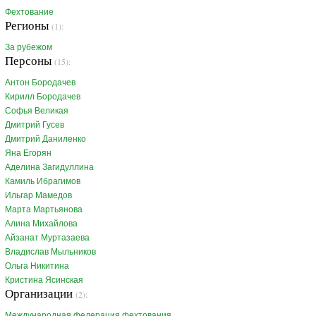
Фехтование
Регионы
(1):
За рубежом
Персоны
(15):
Антон Бородачев
Кирилл Бородачев
Софья Великая
Дмитрий Гусев
Дмитрий Даниленко
Яна Егорян
Аделина Загидуллина
Камиль Ибрагимов
Ильгар Мамедов
Марта Мартьянова
Алина Михайлова
Айзанат Муртазаева
Владислав Мыльников
Ольга Никитина
Кристина Ясинская
Организации
(2):
Международная федерация фехтования