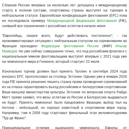
Сборная России впервые за несколько лет допущена к международному
старту в полном составе, спортсмены страны выступят на турнире в
нейтральном статусе: Европейская конфедерация фехтования (EFC) пока
не последовала примеру
Международной федерации фехтования
(FIE),
снявшей все ограничения с российских атлетов в начале июня.
"Европейцы, скорее всего, будут действовать постепенно", - так
прокомментировал ситуацию с нейтральным статусом на соревновании во
Франции президент
Федерации фехтования России
(ФФР)
Ильгар
Мамедов
. Но уже сейчас совершенно точно, что под российским флагом и с
национальным гимном фехтовальщики выступят впервые с 2021 года уже
на чемпионате мира в Гонконге, который стартует 22 июля.
Изначально турнир должен был принять Таллин: в сентябре 2024 года
конгресс EFC проголосовал за столицу Эстонии. Однако уже в январе 2026
года FIE приняла решение лишить страну права проведения соревнований
из-за отказа гарантировать въезд российским и белорусским спортсменам.
Вице-канцлер министерства культуры Эстонии по вопросам спорта Райдо
Митт прямо заявил, что визы атлетам из России и Белоруссии выдаваться
не будут. Принять чемпионат было предложено Франции, выбор пал на
Антони - небольшой, но хорошо известный в спортивном мире город.
Например, там в 2006 году стартовал финальный этап веломногодневки
"Тур де Франс".
Принципиальное отличие нынешнего чемпионата Европы от