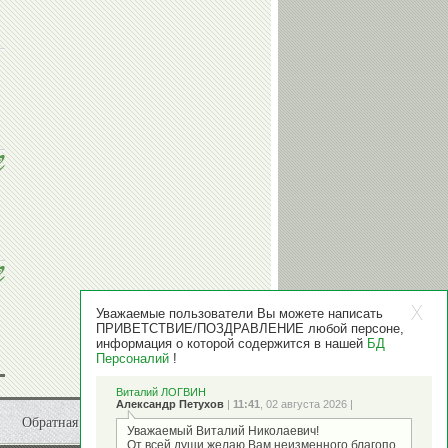
Уважаемые пользователи Вы можете написать
ПРИВЕТСТВИЕ/ПОЗДРАВЛЕНИЕ любой персоне,
информация о которой содержится в нашей
БД
Персоналий
!
Виталий ЛОГВИН
Александр Петухов
|
11:41
, 02 августа 2026 |
Обратная связь
Уважаемый Виталий Николаевич!
От всей души желаю Вам неизменного благопо