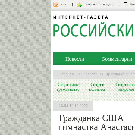
Под
RSS
Добавить в закладки
Новости
Комментарии
главная
>>
новости
>>
гражданка сша 
Спортивное
Спорт и
Спортивн
гражданство
политика
некролог
12:38
14.10.2022
Гражданка США
гимнастка Анастас