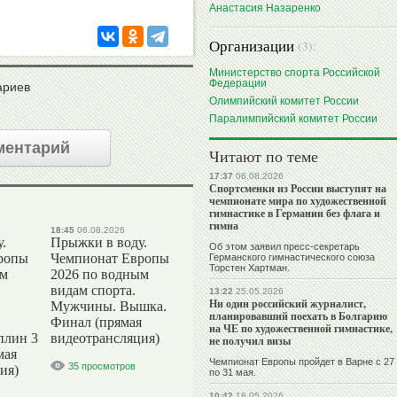
Анастасия Назаренко
Организации
(3):
Министерство спорта Российской
Федерации
ариев
Олимпийский комитет России
Паралимпийский комитет России
ментарий
Читают по теме
17:37
06.08.2026
Спортсменки из России выступят на
чемпионате мира по художественной
гимнастике в Германии без флага и
гимна
18:45
06.08.2026
.
Прыжки в воду.
Об этом заявил пресс-секретарь
ропы
Чемпионат Европы
Германского гимнастического союза
Торстен Хартман.
ым
2026 по водным
видам спорта.
13:22
25.05.2026
Ни один российский журналист,
Мужчины. Вышка.
планировавший поехать в Болгарию
Финал (прямая
на ЧЕ по художественной гимнастике,
плин 3
видеотрансляция)
не получил визы
мая
Чемпионат Европы пройдет в Варне с 27
35 просмотров
ия)
по 31 мая.
10:42
18.05.2026