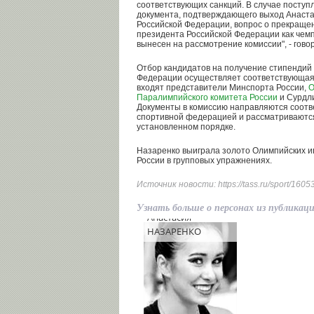
соответствующих санкций. В случае поступ
документа, подтверждающего выход Анаста
Российской Федерации, вопрос о прекраще
президента Российской Федерации как чем
вынесен на рассмотрение комиссии", - гово
Отбор кандидатов на получение стипендий
Федерации осуществляет соответствующая 
входят представители Минспорта России,
О
Паралимпийского комитета России
и Сурдли
Документы в комиссию направляются соот
спортивной федерацией и рассматриваются
установленном порядке.
Назаренко выиграла золото Олимпийских иг
России в групповых упражнениях.
Источник новости:
https://tass.ru/sport/160
Узнать больше о персонах из публикац
Анастасия
НАЗАРЕНКО