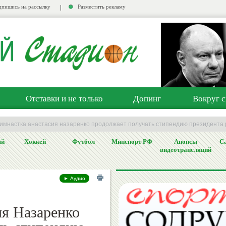
пишись на рассылку
Разместить рекламу
Отставки и не только
Допинг
Вокруг с
гимнастка анастасия назаренко продолжает получать стипендию президента 
ый
Хоккей
Футбол
Минспорт РФ
Анонсы
Са
видеотрансляций
► Аудио
ия Назаренко