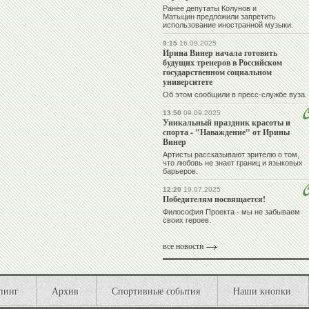
Ранее депутаты Колунов и
Матыцин предложили запретить
использование иностранной музыки.
9:15
16.09.2025
Ирина Винер начала готовить
будущих тренеров в Российском
государственном социальном
университете
Об этом сообщили в пресс-службе вуза.
13:50
09.09.2025
Уникальный праздник красоты и
спорта - "Наваждение" от Ирины
Винер
Артисты рассказывают зрителю о том,
что любовь не знает границ и языковых
барьеров.
12:20
19.07.2025
Победителям посвящается!
Философия Проекта - мы не забываем
своих героев.
все новости
пинг
Архив
Спортивные события
Наши кнопки