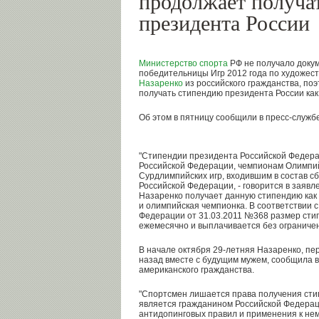
продолжает получа
президента России
Министерство спорта
РФ не получало доку
победительницы Игр 2012 года по художес
Назаренко
из российского гражданства, по
получать стипендию президента России как
Об этом в пятницу сообщили в пресс-служб
"Стипендии президента Российской Федер
Российской Федерации, чемпионам Олимпий
Сурдлимпийских игр, входившим в состав с
Российской Федерации, - говорится в заявл
Назаренко получает данную стипендию как
и олимпийская чемпионка. В соответствии 
Федерации от 31.03.2011 №368 размер стип
ежемесячно и выплачивается без ограничен
В начале октября 29-летняя Назаренко, пе
назад вместе с будущим мужем, сообщила в
американского гражданства.
"Спортсмен лишается права получения стип
является гражданином Российской Федераци
антидопинговых правил и применения к нем