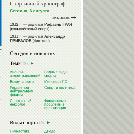
Спортивный хронограф
Сегодня, 6 августа
весь список
1932
г. — родился
Рафаэль ГРАЧ
(конькобежный спорт)
1933
г. — родился
Александр
ПРИВАЛОВ
(биатлон)
1939
г. — родился
Анатолий
Сегодня в новостях
ИОНОВ
(хоккей)
1939
г. — родился
Анатолий
Темы
(8):
ЦАРИК
(борьба вольная)
1946
Анонсы
г. — родился
Виктор
Водные виды
видеотрансляций
спорта
БАЖЕНОВ
(фехтование)
Вокруг спорта
Минспорт РФ
читать далее
Россия под
Спорт и политика
нейтральным
флагом
Спортивный
Финансовые
некролог
проблемы в
организации
Виды спорта
(6):
Гимнастика
Дзюдо