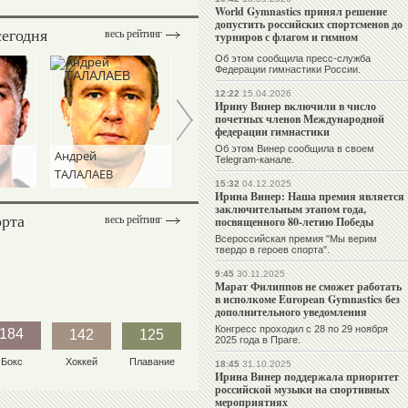
World Gymnastics принял решение
допустить российских спортсменов до
сегодня
весь рейтинг
турниров с флагом и гимном
Игорь
ДИВЕЕВ
Об этом сообщила пресс-служба
Федерации гимнастики России.
12:22
15.04.2026
Ирину Винер включили в число
почетных членов Международной
федерации гимнастики
Об этом Винер сообщила в своем
Андрей
Сергей
Telegram-канале.
ТАЛАЛАЕВ
СЕМАК
15:32
04.12.2025
Ирина Винер: Наша премия является
заключительным этапом года,
орта
весь рейтинг
посвященного 80-летию Победы
Всероссийская премия "Мы верим
твердо в героев спорта".
9:45
30.11.2025
Марат Филиппов не сможет работать
в исполкоме European Gymnastics без
дополнительного уведомления
Конгресс проходил с 28 по 29 ноября
184
142
125
2025 года в Праге.
Бокс
Хоккей
Плавание
18:45
31.10.2025
Ирина Винер поддержала приоритет
российской музыки на спортивных
мероприятиях