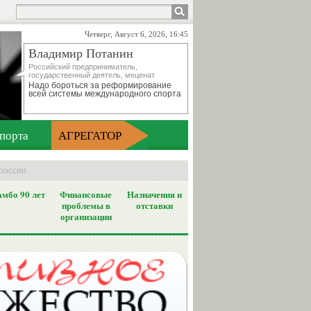
Четверг, Август 6, 2026, 16:45
Владимир Потанин
Российский предприниматель,
государственный деятель, меценат
Надо бороться за реформирование
всей системы международного спорта
порта
АГРЕГАТОР
россии
мбо 90 лет
Финансовые
Назначения и
проблемы в
отставки
организации