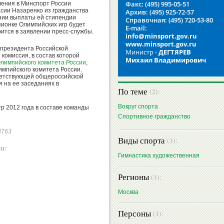
Факс: (495) 995-05-51
ления в Минспорт России
сии Назаренко из гражданства
Архив: (495) 925-72-57
нии выплаты ей стипендии
Справочная: (495) 720-53-80
пионке Олимпийских игр будет
E-mail:
рится в заявлении пресс-службы.
info@minsport.gov.ru
www.minsport.gov.ru
 президента Российской
Министр -
ДЕГТЯРЕВ
комиссия, в состав которой
Михаил Владимирович
лимпийского комитета России
,
мпийского комитета России.
ветствующей общероссийской
 на ее заседаниях в
По теме
(2):
Вокруг спорта
р 2012 года в составе команды
Спортивное гражданство
53763
Виды спорта
(1):
ии:
Гимнастика художественная
Регионы
(1):
Москва
Персоны
(1):