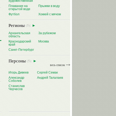
художественная
Плавание на
Прыжки в воду
открытой воде
Футбол
Хоккей с мячом
Регионы
(5):
Архангельская
За рубежом
область
Краснодарский
Москва
край
Санкт-Петербург
Персоны
(5):
весь список
Игорь Дивеев
Сергей Семак
Александр
Андрей Талалаев
Соболев
Станислав
Черчесов