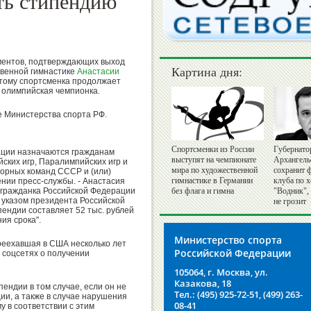
ть стипендию
ментов, подтверждающих выход
Картина дня:
твенной гимнастике
Анастасии
этому спортсменка продолжает
 олимпийская чемпионка.
е Министерства спорта РФ.
Спортсменки из России
Губернато
ации назначаются гражданам
выступят на чемпионате
Архангель
ских игр, Паралимпийских игр и
мира по художественной
сохранит 
борных команд СССР и (или)
гимнастике в Германии
клуба по 
ении пресс-службы. - Анастасия
 гражданка Российской Федерации
без флага и гимна
"Водник",
с указом президента Российской
не грозит
ендии составляет 52 тыс. рублей
ия срока".
Министерство спорта
реехавшая в США несколько лет
Российской Федерации
 соцсетях о получении
105064, г. Москва, ул.
Казакова, 18
ендии в том случае, если он не
Тел.: (495) 925-72-51, (499) 263-
и, а также в случае нарушения
08-41
у в соответствии с этим