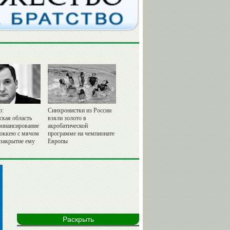
р:
Синхронистки из России
ская область
взяли золото в
финансирование
акробатической
хоккею с мячом
программе на чемпионате
 закрытие ему
Европы
Раскрыть