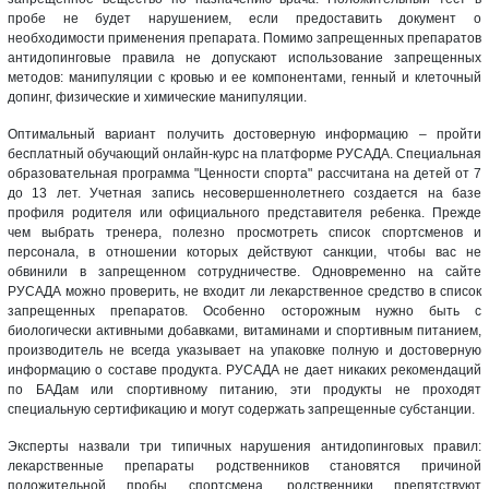
пробе не будет нарушением, если предоставить документ о
необходимости применения препарата. Помимо запрещенных препаратов
антидопинговые правила не допускают использование запрещенных
методов: манипуляции с кровью и ее компонентами, генный и клеточный
допинг, физические и химические манипуляции.
Оптимальный вариант получить достоверную информацию – пройти
бесплатный обучающий онлайн-курс на платформе РУСАДА. Специальная
образовательная программа "Ценности спорта" рассчитана на детей от 7
до 13 лет. Учетная запись несовершеннолетнего создается на базе
профиля родителя или официального представителя ребенка. Прежде
чем выбрать тренера, полезно просмотреть список спортсменов и
персонала, в отношении которых действуют санкции, чтобы вас не
обвинили в запрещенном сотрудничестве. Одновременно на сайте
РУСАДА можно проверить, не входит ли лекарственное средство в список
запрещенных препаратов. Особенно осторожным нужно быть с
биологически активными добавками, витаминами и спортивным питанием,
производитель не всегда указывает на упаковке полную и достоверную
информацию о составе продукта. РУСАДА не дает никаких рекомендаций
по БАДам или спортивному питанию, эти продукты не проходят
специальную сертификацию и могут содержать запрещенные субстанции.
Эксперты назвали три типичных нарушения антидопинговых правил:
лекарственные препараты родственников становятся причиной
положительной пробы спортсмена, родственники препятствуют