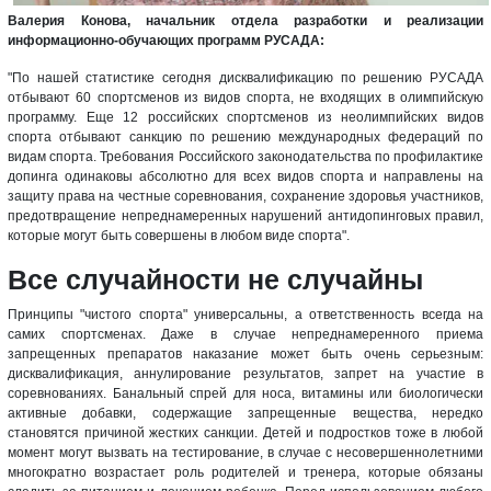
Валерия Конова, начальник отдела разработки и реализации
информационно-обучающих программ РУСАДА:
"По нашей статистике сегодня дисквалификацию по решению РУСАДА
отбывают 60 спортсменов из видов спорта, не входящих в олимпийскую
программу. Еще 12 российских спортсменов из неолимпийских видов
спорта отбывают санкцию по решению международных федераций по
видам спорта. Требования Российского законодательства по профилактике
допинга одинаковы абсолютно для всех видов спорта и направлены на
защиту права на честные соревнования, сохранение здоровья участников,
предотвращение непреднамеренных нарушений антидопинговых правил,
которые могут быть совершены в любом виде спорта".
Все случайности не случайны
Принципы "чистого спорта" универсальны, а ответственность всегда на
самих спортсменах. Даже в случае непреднамеренного приема
запрещенных препаратов наказание может быть очень серьезным:
дисквалификация, аннулирование результатов, запрет на участие в
соревнованиях. Банальный спрей для носа, витамины или биологически
активные добавки, содержащие запрещенные вещества, нередко
становятся причиной жестких санкции. Детей и подростков тоже в любой
момент могут вызвать на тестирование, в случае с несовершеннолетними
многократно возрастает роль родителей и тренера, которые обязаны