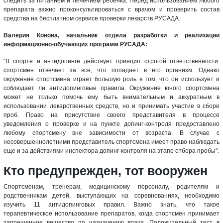
следить за питанием и лечением ребенка. Перед использованием любого
препарата важно проконсультироваться с врачом и проверить состав
средства на бесплатном сервисе проверки лекарств РУСАДА.
Валерия Конова, начальник отдела разработки и реализации
информационно-обучающих программ РУСАДА:
"В спорте и антидопинге действует принцип строгой ответственности:
спортсмен отвечает за все, что попадает в его организм. Однако
окружение спортсмена играет большую роль в том, что он использует и
соблюдает ли антидопинговые правила. Окружение юного спортсмена
может не только помочь ему быть внимательным и аккуратным в
использовании лекарственных средств, но и принимать участие в сборе
проб. Право на присутствие своего представителя в процессе
уведомления о проверке и на пункте допинг-контроля предоставлено
любому спортсмену вне зависимости от возраста. В случае с
несовершеннолетними представитель спортсмена имеет право наблюдать
еще и за действиями инспектора допинг-контроля на этапе отбора пробы".
Кто предупрежден, тот вооружен
Спортсменам, тренерам, медицинскому персоналу, родителям и
родственникам детей, выступающих на соревнованиях, необходимо
изучить 11 антидопинговых правил. Важно знать, что такое
терапевтическое использование препаратов, когда спортсмен принимает
запрещенное вещество по назначению врача. Положительный тест в