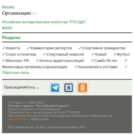
Москва
Организации
(2):
Российское антидопинговое агентство "РУСАДА"
ФФАР
Разделы
Новости
Комментарии экспертов
Спортивное гражданство
Спорт и политика
Спортивный некролог
Хоккей
Футбол
Минспорт РФ
Анонсы видеотрансляций
Самбо 90 лет
Финансовые проблемы в организации
Назначения и отставки
Обратная связь
Присоединяйтесь →
©
Стадион ®, 1998-2026
Сетевое издание "Российский Стадион"
Зарегистрировано в Роскомнадзоре
Свидетельство о регистрации Эл № ФС77-65333
При полном или частичном использовании материалов гиперссылка на
www.stadium.ru
обязательна
Настоящий ресурс может содержать материалы 16+