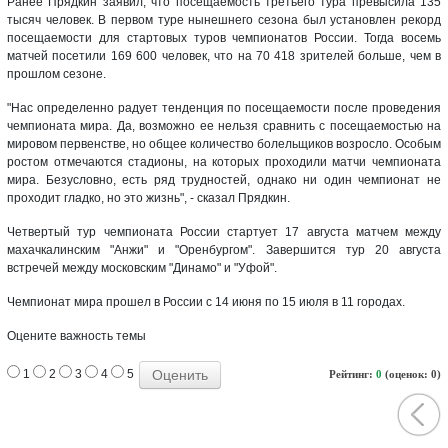
Ранее Прядкин заявил, что посещаемость третьего тура превысила 135
тысяч человек. В первом туре нынешнего сезона был установлен рекорд
посещаемости для стартовых туров чемпионатов России. Тогда восемь
матчей посетили 169 600 человек, что на 70 418 зрителей больше, чем в
прошлом сезоне.
"Нас определенно радует тенденция по посещаемости после проведения
чемпионата мира. Да, возможно ее нельзя сравнить с посещаемостью на
мировом первенстве, но общее количество болельщиков возросло. Особым
ростом отмечаются стадионы, на которых проходили матчи чемпионата
мира. Безусловно, есть ряд трудностей, однако ни один чемпионат не
проходит гладко, но это жизнь", - сказал Прядкин.
Четвертый тур чемпионата России стартует 17 августа матчем между
махачкалинским "Анжи" и "Оренбургом". Завершится тур 20 августа
встречей между московским "Динамо" и "Уфой".
Чемпионат мира прошел в России с 14 июня по 15 июля в 11 городах.
Оцените важность темы
1
2
3
4
5
Рейтинг:
0
(оценок: 0)