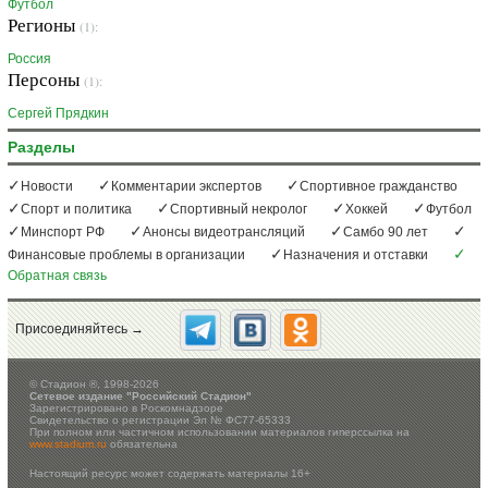
Футбол
Регионы
(1):
Россия
Персоны
(1):
Сергей Прядкин
Разделы
Новости
Комментарии экспертов
Спортивное гражданство
Спорт и политика
Спортивный некролог
Хоккей
Футбол
Минспорт РФ
Анонсы видеотрансляций
Самбо 90 лет
Финансовые проблемы в организации
Назначения и отставки
Обратная связь
Присоединяйтесь →
©
Стадион ®, 1998-2026
Сетевое издание "Российский Стадион"
Зарегистрировано в Роскомнадзоре
Свидетельство о регистрации Эл № ФС77-65333
При полном или частичном использовании материалов гиперссылка на
www.stadium.ru
обязательна
Настоящий ресурс может содержать материалы 16+