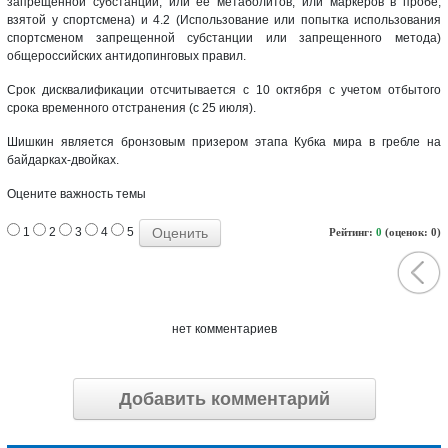
запрещенной субстанции, или ее метаболитов, или маркеров в пробе,
взятой у спортсмена) и 4.2 (Использование или попытка использования
спортсменом запрещенной субстанции или запрещенного метода)
общероссийских антидопинговых правил.
Срок дисквалификации отсчитывается с 10 октября с учетом отбытого
срока временного отстранения (с 25 июля).
Шишкин является бронзовым призером этапа Кубка мира в гребле на
байдарках-двойках.
Оцените важность темы
1
2
3
4
5
Рейтинг:
0
(оценок: 0)
нет комментариев
Добавить комментарий