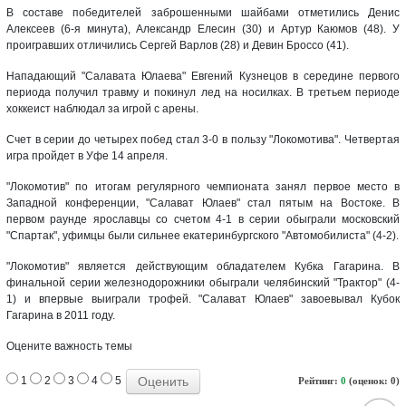
В составе победителей заброшенными шайбами отметились Денис
Алексеев (6-я минута), Александр Елесин (30) и Артур Каюмов (48). У
проигравших отличились Сергей Варлов (28) и Девин Броссо (41).
Нападающий "Салавата Юлаева" Евгений Кузнецов в середине первого
периода получил травму и покинул лед на носилках. В третьем периоде
хоккеист наблюдал за игрой с арены.
Счет в серии до четырех побед стал 3-0 в пользу "Локомотива". Четвертая
игра пройдет в Уфе 14 апреля.
"Локомотив" по итогам регулярного чемпионата занял первое место в
Западной конференции, "Салават Юлаев" стал пятым на Востоке. В
первом раунде ярославцы со счетом 4-1 в серии обыграли московский
"Спартак", уфимцы были сильнее екатеринбургского "Автомобилиста" (4-2).
"Локомотив" является действующим обладателем Кубка Гагарина. В
финальной серии железнодорожники обыграли челябинский "Трактор" (4-
1) и впервые выиграли трофей. "Салават Юлаев" завоевывал Кубок
Гагарина в 2011 году.
Оцените важность темы
1
2
3
4
5
Рейтинг:
0
(оценок: 0)