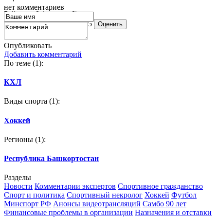
нет комментариев
Рейтинг:
0
(оценок: 0)
1
2
3
4
5
Опубликовать
Добавить комментарий
По теме
(1):
КХЛ
Виды спорта
(1):
Хоккей
Регионы
(1):
Республика Башкортостан
Разделы
Новости
Комментарии экспертов
Спортивное гражданство
Спорт и политика
Спортивный некролог
Хоккей
Футбол
Минспорт РФ
Анонсы видеотрансляций
Самбо 90 лет
Финансовые проблемы в организации
Назначения и отставки