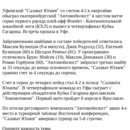
Уфимский "Салават Юлаев" со счетом 4:3 в овертайме
обыграл екатеринбургский "Автомобилист" в шестом матче
серии первого раунда плей-офф Фонбет - Континентальной
хоккейной лиги (КХЛ) и вышел в четвертьфинал Кубка
Гагарина. Встреча прошла в Уфе.
Заброшенными шайбами в составе победителей отметились
Максим Кузнецов (9-я минута), Джек Родуолд (32), Евгений
Кузнецов (60) и Шелдон Ремпал (81). У проигравших
отличились Брукс Мэйсек (19), Максим Денежкин (30) и
Роман Горбунов (60). "Автомобилист" забросил третью шайбу
за 33 секунды до конца основного времени, "Салават Юлаев"
сравнял счет за 4 секунды до сирены.
Счет в серии до четырех побед стал 4-2 в пользу "Салавата
Юлаева". В четвертьфинале команда из Уфы сыграет с
действующим обладателем Кубка Гагарина ярославским
"Локомотивом". Первый матч пройдет 8 апреля в Ярославле.
По итогам регулярного чемпионата "Автомобилист" занял 4-е
место в турнирной таблице Восточной конференции,
"Салават Юлаев" завершил турнир на 5-й строчке.
Оцените важность темы