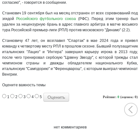
согласию", - говорится в сообщении.
Станкович 19 сентября был на месяц отстранен от всех соревнований под
эгидой
Российского футбольного союза
(РФС). Перед этим тренер был
удален за нецензурную брань в адрес главного арбитра в матче восьмого
тура Российской премьер-лиги (РПЛ) против московского "Динамо" (2:2).
Станковичу 47 лет, он возглавил "Спартак" в мае 2024 года и привел
команду к четвертому месту РПЛ в прошлом сезоне. Бывший полузащитник
итальянских "Лацио" и "Интера" завершил карьеру игрока в 2013 году,
после чего тренировал сербскую "Црвену Звезду", с которой трижды стал
чемпионом страны и дважды обладателем национального Кубка,
итальянскую "Сампдорию" и "Ференцварош", с которым выиграл чемпионат
Венгрии.
Оцените важность темы
1
2
3
4
5
Рейтинг:
0
(оценок: 0)
нет комментариев