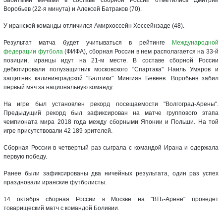
Воробьев (22-я минута) и Алексей Батраков (70).
У иранской команды отличился Амирхоссейн Хоссейнзаде (48).
Результат матча будет учитываться в рейтинге
Международной
федерации футбола
(ФИФА), сборная России в нем располагается на 33-й
позиции, иранцы идут на 21-м месте. В составе сборной России
дебютировали полузащитник московского "Спартака" Наиль Умяров и
защитник калининградской "Балтики" Мингиян Бевеев. Воробьев забил
первый мяч за национальную команду.
На игре был установлен рекорд посещаемости "Волгоград-Арены".
Предыдущий рекорд был зафиксирован на матче группового этапа
чемпионата мира 2018 года между сборными Японии и Польши. На той
игре присутствовали 42 189 зрителей.
Сборная России в четвертый раз сыграла с командой Ирана и одержала
первую победу.
Ранее были зафиксированы два ничейных результата, один раз успех
праздновали иранские футболисты.
14 октября сборная России в Москве на "ВТБ-Арене" проведет
товарищеский матч с командой Боливии.