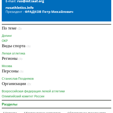
E-mail:
rus@mf.iaaf.org
rusathletics.info
Президент -
ФРАДКОВ Петр Михайлович
По теме
(2):
Допинг
ОКР
Виды спорта
(1):
Легкая атлетика
Регионы
(1):
Москва
Персоны
(1):
Станислав Поздняков
Организации
(2):
Всероссийская федерация легкой атлетики
Олимпийский комитет России
Разделы