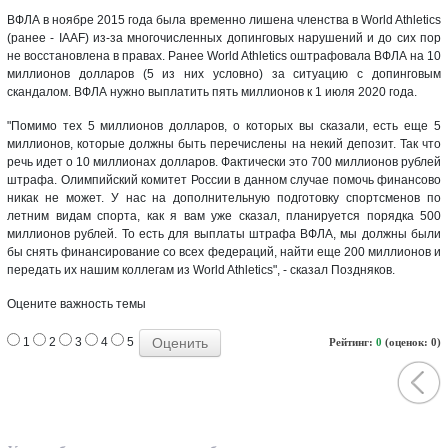
ВФЛА в ноябре 2015 года была временно лишена членства в World Athletics
(ранее - IAAF) из-за многочисленных допинговых нарушений и до сих пор
не восстановлена в правах. Ранее World Athletics оштрафовала ВФЛА на 10
миллионов долларов (5 из них условно) за ситуацию с допинговым
скандалом. ВФЛА нужно выплатить пять миллионов к 1 июля 2020 года.
"Помимо тех 5 миллионов долларов, о которых вы сказали, есть еще 5
миллионов, которые должны быть перечислены на некий депозит. Так что
речь идет о 10 миллионах долларов. Фактически это 700 миллионов рублей
штрафа. Олимпийский комитет России в данном случае помочь финансово
никак не может. У нас на дополнительную подготовку спортсменов по
летним видам спорта, как я вам уже сказал, планируется порядка 500
миллионов рублей. То есть для выплаты штрафа ВФЛА, мы должны были
бы снять финансирование со всех федераций, найти еще 200 миллионов и
передать их нашим коллегам из World Athletics", - сказал Поздняков.
Оцените важность темы
1
2
3
4
5
Рейтинг:
0
(оценок: 0)