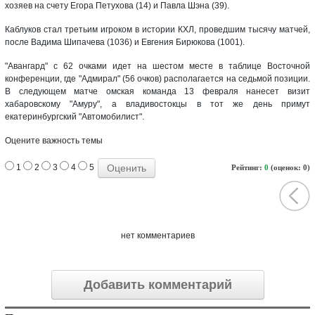
хозяев на счету Егора Петухова (14) и Павла Шэна (39).
Каблуков стал третьим игроком в истории КХЛ, проведшим тысячу матчей,
после Вадима Шипачева (1036) и Евгения Бирюкова (1001).
"Авангард" с 62 очками идет на шестом месте в таблице Восточной
конференции, где "Адмирал" (56 очков) располагается на седьмой позиции.
В следующем матче омская команда 13 февраля нанесет визит
хабаровскому "Амуру", а владивостокцы в тот же день примут
екатеринбургский "Автомобилист".
Оцените важность темы
1
2
3
4
5
Рейтинг:
0
(оценок: 0)
нет комментариев
Добавить комментарий