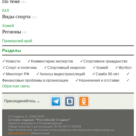
По теме
(1):
КХЛ
Виды спорта
(1):
Хоккей
Регионы
(1):
Приморский край
Разделы
Новости
Комментарии экспертов
Спортивное гражданство
Спорт и политика
Спортивный некролог
Хоккей
Футбол
Минспорт РФ
Анонсы видеотрансляций
Самбо 90 лет
Финансовые проблемы в организации
Назначения и отставки
Обратная связь
Присоединяйтесь →
©
Стадион ®, 1998-2026
Сетевое издание "Российский Стадион"
Зарегистрировано в Роскомнадзоре
Свидетельство о регистрации Эл № ФС77-65333
При полном или частичном использовании материалов гиперссылка на
www.stadium.ru
обязательна