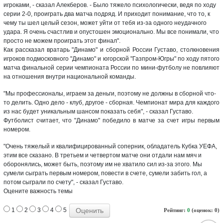
игроками, - сказал Алекберов. -
Было тяжело психологически, ведя по ходу
серии 2-0, проиграть два матча подряд. И приходит понимание, что то, к
чему ты шел целый сезон, может уйти от тебя из-за одного неудачного
удара. Я очень счастлив и опустошен эмоционально. Мы все понимали, что
просто не можем проиграть этот финал".
Как рассказал вратарь "Динамо" и сборной России Густаво, столкновения
игроков подмосковного "Динамо" и югорской "Газпром-Югры" по ходу пятого
матча финальной серии чемпионата России по мини-футболу не повлияют
на отношения внутри национальной команды.
"Мы профессионалы, играем за деньги, поэтому не должны в сборной что-
то делить. Одно дело - клуб, другое - сборная. Чемпионат мира для каждого
из нас будет уникальным шансом показать себя", - сказал Густаво.
Футболист считает, что "Динамо" победило в матче за счет игры первым
номером.
"Очень тяжелый и квалифицированный соперник, обладатель Кубка УЕФА,
этим все сказано. В третьем и четвертом матче они отдали нам мяч и
оборонялись, может быть, поэтому им не хватило сил из-за этого. Мы
сумели сыграть первым номером, повести в счете, сумели забить гол, а
потом сыграли по счету", - сказал Густаво.
Оцените важность темы
1
2
3
4
5
Рейтинг:
0
(оценок: 0)