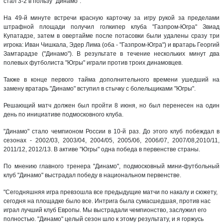
стал 3-2 в пользу "Динамо".
На 49-й минуте встречи красную карточку за игру рукой за пределами
штрафной площади получил голкипер клуба "Газпром-Югра" Звиад
Купатадзе, затем в овертайме после потасовки были удалены сразу три
игрока: Иван Чишкала, Эдер Лима (оба - "Газпром-Югра") и вратарь Георгий
Замтарадзе ("Динамо"). В результате в течение нескольких минут два
полевых футболиста "Югры" играли против троих динамовцев.
Также в конце первого тайма дополнительного времени ушедший на
замену вратарь "Динамо" вступил в стычку с болельщиками "Югры".
Решающий матч должен был пройти 8 июня, но был перенесен на один
день по инициативе подмосковного клуба.
"Динамо" стало чемпионом России в 10-й раз. До этого клуб побеждал в
сезонах - 2002/03, 2003/04, 2004/05, 2005/06, 2006/07, 2007/08,2010/11,
2011/12, 2012/13. В активе "Югры" одна победа в первенстве страны.
По мнению главного тренера "Динамо", подмосковный мини-футбольный
клуб "Динамо" выстрадал победу в национальном первенстве.
"Сегодняшняя игра превзошла все предыдущие матчи по накалу и сюжету,
сегодня на площадке было все. Интрига была сумасшедшая, против нас
играл лучший клуб Европы. Мы выстрадали чемпионство, заслужил его
полностью. "Динамо" целый сезон шло к этому результату, и я горжусь