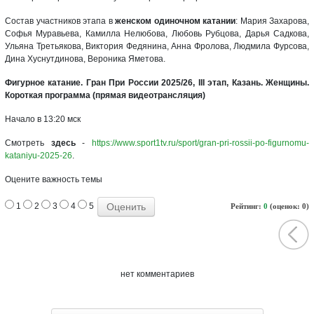
Состав участников этапа в
женском одиночном катании
: Мария Захарова,
Софья Муравьева, Камилла Нелюбова, Любовь Рубцова, Дарья Садкова,
Ульяна Третьякова, Виктория Федянина, Анна Фролова, Людмила Фурсова,
Дина Хуснутдинова, Вероника Яметова.
Фигурное катание. Гран При России 2025/26, III этап, Казань. Женщины.
Короткая программа (прямая видеотрансляция)
Начало в 13:20 мск
Смотреть
здесь
-
https://www.sport1tv.ru/sport/gran-pri-rossii-po-figurnomu-
kataniyu-2025-26
.
Оцените важность темы
1
2
3
4
5
Рейтинг:
0
(оценок: 0)
нет комментариев