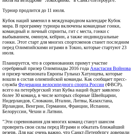
июля на велодроме "Локосфинкс" в Санкт-Петербурге.
Турнир продлится до 11 июля.
Кубок наций заменил в международном календаре Кубок
мира. В программу турнира включены командные гонки,
командный и личный спринты, гит с места, гонки с
выбыванием, омниум, кейрин, а также индивидуальные
гонки. Этот старт для многих спортсменов станет последним
перед Олимпийскими играми в Токио, которые стартуют 23
июля.
Планируется, что в соревнованиях примут участие
серебряный призер Олимпиады 2016 года
Анастасия Войнова
и призер чемпионата Европы Гульназ Хатунцева, которые
вошли в состав олимпийской команды. Как сообщает пресс-
служба
Федерации велосипедного спорта России
(ФВСР),
всего на петербургский этап Кубка наций будет заявлено
более 30 команд, в числе которых сборные Швейцарии,
Нидерландов, Словакии, Италии, Литвы, Казахстана,
Ирландии, Венгрии, Германии, Франции, Испании,
Белоруссии, Чехии и Латвии.
"Эти соревнования для многих команд станут шансом
проверить свои силы перед Играми и обкатать ближайший
резерв. Для нас очень важно, что Санкт-Петербургу доверили