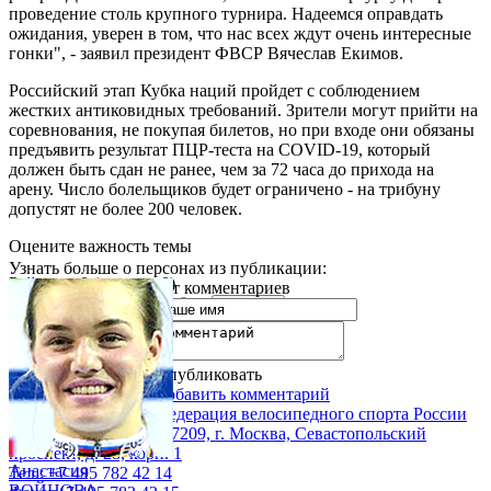
проведение столь крупного турнира. Надеемся оправдать
ожидания, уверен в том, что нас всех ждут очень интересные
гонки", - заявил президент ФВСР Вячеслав Екимов.
Российский этап Кубка наций пройдет с соблюдением
жестких антиковидных требований. Зрители могут прийти на
соревнования, не покупая билетов, но при входе они обязаны
предъявить результат ПЦР-теста на COVID-19, который
должен быть сдан не ранее, чем за 72 часа до прихода на
арену. Число болельщиков будет ограничено - на трибуну
допустят не более 200 человек.
Оцените важность темы
Узнать больше о персонах из публикации:
Рейтинг:
0
(оценок: 0)
нет комментариев
1
2
3
4
5
Опубликовать
Добавить комментарий
Федерация велосипедного спорта России
117209, г. Москва, Севастопольский
проспект, д. 28, корп. 1
Анастасия
Тел.: +7 495 782 42 14
ВОЙНОВА