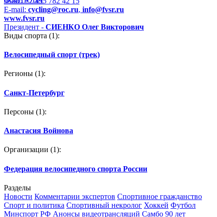
Факс: +7 495 782 42 15
E-mail:
cycling@roc.ru
,
info@fvsr.ru
www.fvsr.ru
Президент -
СИЕНКО Олег Викторович
Виды спорта
(1):
Велосипедный спорт (трек)
Регионы
(1):
Санкт-Петербург
Персоны
(1):
Анастасия Войнова
Организации
(1):
Федерация велосипедного спорта России
Разделы
Новости
Комментарии экспертов
Спортивное гражданство
Спорт и политика
Спортивный некролог
Хоккей
Футбол
Минспорт РФ
Анонсы видеотрансляций
Самбо 90 лет