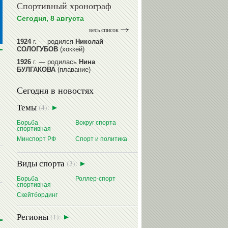
Спортивный хронограф
Сегодня, 8 августа
весь список
1924
г. — родился
Николай
СОЛОГУБОВ
(хоккей)
1926
г. — родилась
Нина
БУЛГАКОВА
(плавание)
1941
г. — родилась
Равиля
Сегодня в новостях
ПРОКОПЕНКО (САЛИМОВА)
(баскетбол)
Темы
(4):
1964
г. — родился
Николай
ЖУРАВСКИЙ
(гребля на байдарках
Борьба
Вокруг спорта
и каноэ)
спортивная
1964
г. — родился
Юрий ХМЫЛЕВ
Минспорт РФ
Спорт и политика
(хоккей)
читать далее
Виды спорта
(3):
Борьба
Роллер-спорт
спортивная
Скейтбординг
Регионы
(1):