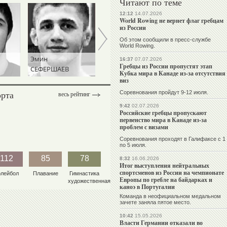
Читают по теме
12:12
14.07.2026
World Rowing не вернет флаг гребцам
из России
Об этом сообщили в пресс-службе
World Rowing.
Николай
Михаил
16:37
07.07.2026
Гребцы из России пропустят этап
РШАЕВ
КУКСЕНКОВ
МАМИАШВИЛИ
Кубка мира в Канаде из-за отсутствия
виз
орта
Соревнования пройдут 9-12 июля.
весь рейтинг
9:42
02.07.2026
Российские гребцы пропускают
первенство мира в Канаде из-за
проблем с визами
Соревнования проходят в Галифаксе с 1
по 5 июля.
112
85
78
8:32
16.06.2026
Итог выступления нейтральных
спортсменов из России на чемпионате
олейбол
Плавание
Гимнастика
Европы по гребле на байдарках и
художественная
каноэ в Португалии
Команда в неофициальном медальном
зачете заняла пятое место.
10:42
15.05.2026
Власти Германии отказали во