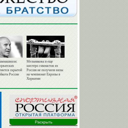
амиашвили:
Мельникова и еще
орватских
шестеро гимнастов из
вляется скрытой
России не получили визы
йкота России
на чемпионат Европы в
Хорватии
Раскрыть