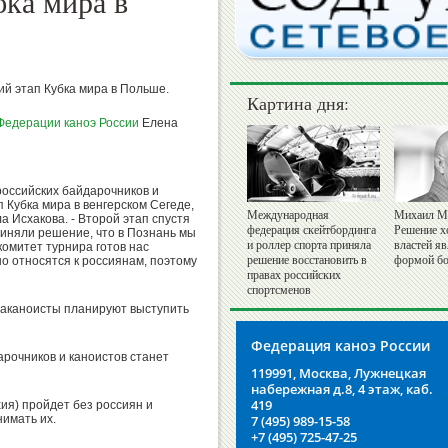
бка мира в
ий этап Кубка мира в Польше.
Картина дня:
Федерации каноэ России
Елена
оссийских байдарочников и
п Кубка мира в венгерском Сегеде,
Международная
Михаил М
ла Исхакова. - Второй этап спустя
федерация скейтбординга
Решение х
иняли решение, что в Познань мы
и роллер спорта приняла
властей я
комитет турнира готов нас
решение восстановить в
формой бо
шо относятся к россиянам, поэтому
правах российских
спортсменов
раканоисты планируют выступить
Федерация каноэ России
арочников и каноистов станет
119991, Москва, Лужнецкая
набережная д.8, 4 этаж, каб.
419
ия) пройдет без россиян и
нимать их.
7 (495) 989-15-58
+7 (495) 725-47-25