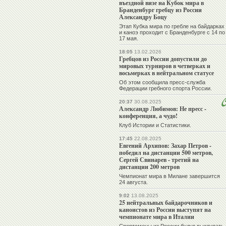
въездной визе на Кубок мира в
Бранденбург гребцу из России
Александру Боцу
Этап Кубка мира по гребле на байдарках
и каноэ проходит с Бранденбурге с 14 по
17 мая.
18:05
13.02.2026
Гребцов из России допустили до
мировых турниров в четверках и
восьмерках в нейтральном статусе
Об этом сообщила пресс-служба
Федерации гребного спорта России.
20:37
30.08.2025
Александр Любимов: Не пресс -
конференция, а чудо!
Клуб Истории и Статистики.
17:45
22.08.2025
Евгений Архипов: Захар Петров -
победил на дистанции 500 метров,
Сергей Свинарев - третий на
дистанции 200 метров
Чемпионат мира в Милане завершится
24 августа.
9:02
13.08.2025
25 нейтральных байдарочников и
каноистов из России выступят на
чемпионате мира в Италии