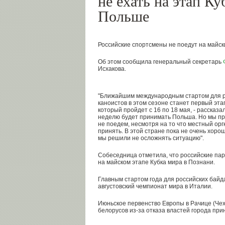
не ехать на этап Ку
Польше
Российские спортсмены не поедут на майск
Об этом сообщила генеральный секретарь
Исхакова.
"Ближайшим международным стартом для р
каноистов в этом сезоне станет первый эта
который пройдет с 16 по 18 мая, - рассказа
неделю будет принимать Польша. Но мы пр
не поедем, несмотря на то что местный орг
принять. В этой стране пока не очень хоро
мы решили не осложнять ситуацию".
Собеседница отметила, что российские па
на майском этапе Кубка мира в Познани.
Главным стартом года для российских байд
августовский чемпионат мира в Италии.
Июньское первенство Европы в Рачице (Чех
белорусов из-за отказа властей города при