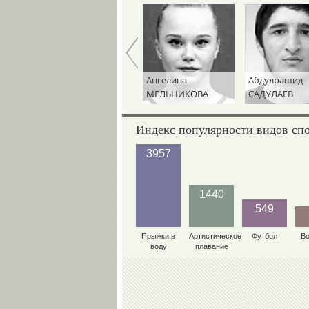
ория
Ангелина
Абдулрашид
Эмин
ТУНОВА
МЕЛЬНИКОВА
САДУЛАЕВ
СЕФЕ
Индекс популярности видов сп
3957
1440
549
Прыжки в
Артистическое
Футбол
В
воду
плавание