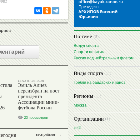
office@kayak-canoe.ru
20981
Президент -
АРХИПОВ Евгений
Юрьевич
ариев
По теме
(3):
Вокруг спорта
ментарий
Спорт и политика
Россия под нейтральным флагом
Виды спорта
(1):
18:02
07.08.2026
Гребля на байдарках и каноэ
стила
Эмиль Алиев
переизбран на пост
Регионы
(1):
на
президента
Ассоциации мини-
Москва
26
футбола России
Организации
23 просмотров
(1):
ФКР
сегодня
весь рейтинг