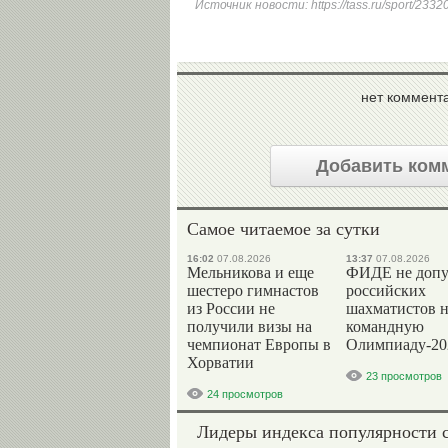
Источник новости:
https://tass.ru/sport/233
нет коммент
Добавить ком
Самое читаемое за сутки
16:02
07.08.2026
13:37
07.08.2026
Мельникова и еще
ФИДЕ не допу
шестеро гимнастов
российских
из России не
шахматистов 
получили визы на
командную
чемпионат Европы в
Олимпиаду-20
Хорватии
23 просмотров
24 просмотров
Лидеры индекса популярности 