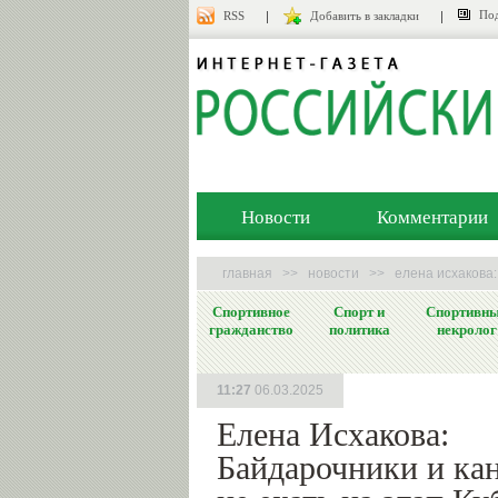
Под
RSS
Добавить в закладки
Новости
Комментарии
главная
>>
новости
>>
елена исхакова:
Спортивное
Спорт и
Спортивн
гражданство
политика
некролог
11:27
06.03.2025
Елена Исхакова:
Байдарочники и ка