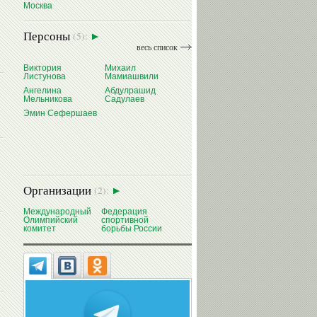
Москва
Персоны
(5):
весь список
Виктория
Михаил
Листунова
Мамиашвили
Ангелина
Абдулрашид
Мельникова
Садулаев
Эмин Сефершаев
Организации
(2):
Международный
Федерация
Олимпийский
спортивной
комитет
борьбы России