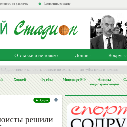
пишись на рассылку
Разместить рекламу
Отставки и не только
Допинг
Вокруг с
 байдарочники и каноисты решили не ехать на этап кубка мира в польше
ый
Хоккей
Футбол
Минспорт РФ
Анонсы
Са
видеотрансляций
► Аудио
ноисты решили