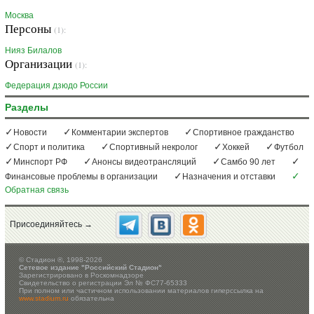
Москва
Персоны
(1):
Нияз Билалов
Организации
(1):
Федерация дзюдо России
Разделы
Новости
Комментарии экспертов
Спортивное гражданство
Спорт и политика
Спортивный некролог
Хоккей
Футбол
Минспорт РФ
Анонсы видеотрансляций
Самбо 90 лет
Финансовые проблемы в организации
Назначения и отставки
Обратная связь
Присоединяйтесь →
©
Стадион ®, 1998-2026
Сетевое издание "Российский Стадион"
Зарегистрировано в Роскомнадзоре
Свидетельство о регистрации Эл № ФС77-65333
При полном или частичном использовании материалов гиперссылка на
www.stadium.ru
обязательна