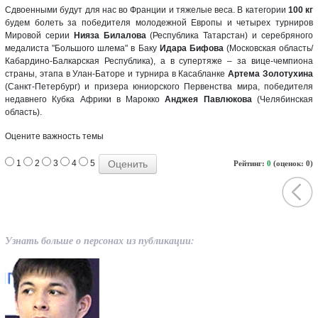
Сдвоенными будут для нас во Франции и тяжелые веса. В категории
100 кг
будем болеть за победителя молодежной Европы и четырех турниров
Мировой серии
Нияза Билалова
(Республика Татарстан) и серебряного
медалиста "Большого шлема" в Баку
Идара Бифова
(Московская область/
Кабардино-Балкарская Республика), а в супертяже – за вице-чемпиона
страны, этапа в Улан-Баторе и турнира в Касабланке
Артема Золотухина
(Санкт-Петербург) и призера юниорского Первенства мира, победителя
недавнего Кубка Африки в Марокко
Анджея Павлюкова
(Челябинская
область).
Оцените важность темы
1
2
3
4
5
Рейтинг:
0
(оценок: 0)
Узнать больше о персонах из публикации: