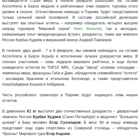
восьмидесяти стран мира в начале февраля разыграют на татами
AccorArena в Берси медали и рейтинговые очки первого турнира этого
уровня в сезоне. Отечественная команда в Париже будет представлена
только сильной своей половиной. В составе российской делегации
выступят как опытные атлеты – например обладатель четырех высших
наград турниров "Мировой серии"
Нияз Билалов
, так и молодые,
набирающие опыт международных встреч, дзюдоисты, такие как чемпион
России Курбан Кудиев и вчерашний юниор Анджей Павлюков.
В течение двух дней - 7 и 8 февраля, мы сможем наблюдать на татами
AccorArena в Берси борьбу в исполнении лучших дзюдоистов мира. В
списках участников – семь лидеров мирового рейтинга, и еще более
семидесяти атлетов из TOP10 WRL. Среди "звезд": хозяева площадки -
чемпионы мира, французы Габа и Дико, обладатели олимпийского "золота"
- косоварка Красничи и итальянка Белланди, а также представители
Азербайджана Коцоев и Хейдаров.
Честь российского триколора в Париже будут защищать семь наших
атлетов.
В дивизионе
81 кг
выступят два отечественных дзюдоиста – двукратный
чемпион России
Курбан Кудиев
(Санкт-Петербург) и медалист "Большого
шлема" в Баку москвич
Егор Сухопаров
. В весе 90 кг нашу команду
представит еще один спортсмен из Северной столицы – обладатель
"бронзы" Мирового тура
Егор Андони
.