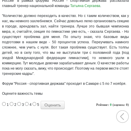
России" в рамках форума "Россия - спортивная держава" рассказала
главный тренер национальной команды
Татьяна Сергаева
.
"Количество должно переходить в качество. Но с таким количеством, как у
нас, мы немного захлебнемся. Сейчас довольно легко организовать секцию
в городе, арендовать зал, найти тренера. Лучше это бывшая чемпионка
мира, и, считайте, секция по гимнастике уже есть, - сказала Сергаева. - Но
существует проблема для меня. По опыту знаю, что базовые виды
подготовки в нашем виде - 50 процентов успеха. Переучивать намного
сложнее, чем учить с нуля. Вот такая проблема существует. Есть толпы
детей, но в силу того, что мы не выступали три с половиной года [под
эгидой Международной федерации гимнастики], то немного ушли в
коммерцию. Тут молодые девочки зарабатывают деньги. О качестве работы
пока не могу сказать, вижу, что происходит. Поэтому на первом месте стоят
тренерские кадры".
Форум "Россия - спортивная держава" проходит в Самаре с 5 по 7 ноября.
Оцените важность темы
1
2
3
4
5
Рейтинг:
0
(оценок: 0)