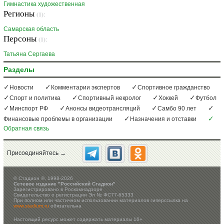
Гимнастика художественная
Регионы
(1):
Самарская область
Персоны
(1):
Татьяна Сергаева
Разделы
Новости
Комментарии экспертов
Спортивное гражданство
Спорт и политика
Спортивный некролог
Хоккей
Футбол
Минспорт РФ
Анонсы видеотрансляций
Самбо 90 лет
Финансовые проблемы в организации
Назначения и отставки
Обратная связь
Присоединяйтесь →
©
Стадион ®, 1998-2026
Сетевое издание "Российский Стадион"
Зарегистрировано в Роскомнадзоре
Свидетельство о регистрации Эл № ФС77-65333
При полном или частичном использовании материалов гиперссылка на
www.stadium.ru
обязательна
Настоящий ресурс может содержать материалы 16+