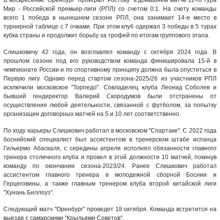
Мир - Российской премьер-лиги (РПЛ) со счетом 0:1. На счету команды
всего 1 победа в нынешнем сезоне РПЛ, она занимает 14-е место в
турнирной таблице с 7 очками. При этом клуб одержал 3 победы в 5 турах
кубка страны и продолжит борьбу за трофей по итогам группового этапа.
Слишковичу 42 года, он возглавлял команду с октября 2024 года. В
прошлом сезоне под его руководством команда финишировала 15-й в
чемпионате России и по спортивному принципу должна была опуститься в
Первую лигу. Однако перед стартом сезона-2025/26 из участников РПЛ
исключили московское "Торпедо". Совладелец клуба Леонид Соболев и
бывший гендиректор Валерий Скородумов были отстранены от
осуществления любой деятельности, связанной с футболом, за попытку
организации договорных матчей на 5 и 10 лет соответственно.
По ходу карьеры Слишкович работал в московском "Спартаке". С 2022 года
боснийский специалист был ассистентом в тренерском штабе испанца
Гильермо Абаскаля, с середины апреля исполнял обязанности главного
тренера столичного клуба и провел в этой должности 10 матчей, покинув
команду по окончании сезона-2023/24. Ранее Слишкович работал
ассистентом главного тренера в молодежной сборной Боснии и
Герцеговины, а также главным тренером клуба второй китайской лиги
"Хунань Биллоуз".
Следующий матч "Оренбург" проведет 18 октября. Команда встретится на
выезде с самарскими "Крыльями Советов".