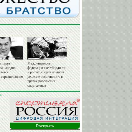
гтярев:
Международная
да народов
федерация скейтбординга
ляется
и роллер спорта приняла
 соревнованием
решение восстановить в
правах российских
спортсменов
Раскрыть