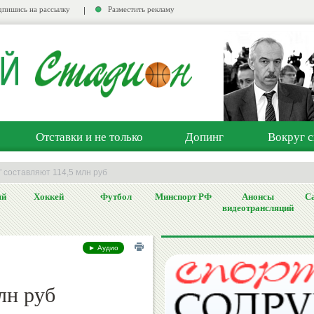
пишись на рассылку
Разместить рекламу
Отставки и не только
Допинг
Вокруг с
" составляют 114,5 млн руб
ый
Хоккей
Футбол
Минспорт РФ
Анонсы
Са
видеотрансляций
► Аудио
лн руб