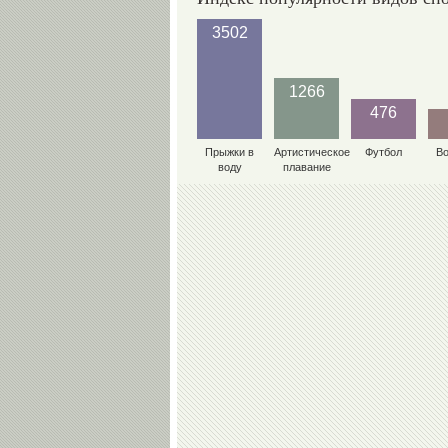
3502
1266
476
Прыжки в
Артистическое
Футбол
В
воду
плавание