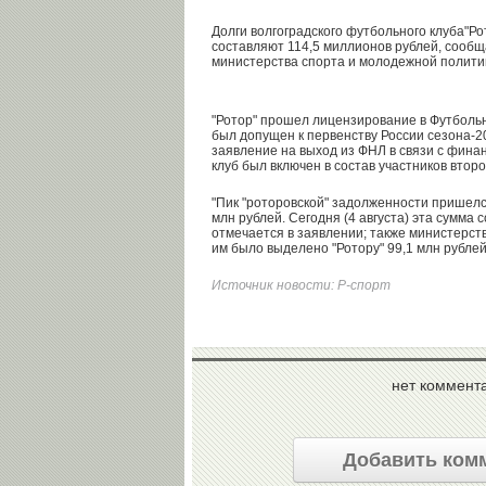
Долги волгоградского футбольного клуба"Ро
составляют 114,5 миллионов рублей, сооб
министерства спорта и молодежной политик
"Ротор" прошел лицензирование в Футболь
был допущен к первенству России сезона-2
заявление на выход из ФНЛ в связи с фин
клуб был включен в состав участников второ
"Пик "роторовской" задолженности пришелся
млн рублей. Сегодня (4 августа) эта сумма с
отмечается в заявлении; также министерств
им было выделено "Ротору" 99,1 млн рублей
Источник новости:
Р-спорт
нет коммент
Добавить ком