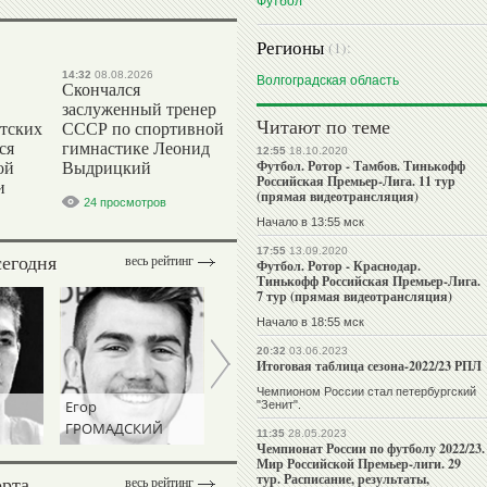
Футбол
Регионы
(1):
14:32
08.08.2026
Волгоградская область
Скончался
заслуженный тренер
Читают по теме
тских
СССР по спортивной
ся
гимнастике Леонид
12:55
18.10.2020
Футбол. Ротор - Тамбов. Тинькофф
ой
Выдрицкий
Российская Премьер-Лига. 11 тур
и
(прямая видеотрансляция)
24 просмотров
Начало в 13:55 мск
17:55
13.09.2020
сегодня
весь рейтинг
Футбол. Ротор - Краснодар.
Тинькофф Российская Премьер-Лига.
7 тур (прямая видеотрансляция)
Начало в 18:55 мск
20:32
03.06.2023
Итоговая таблица сезона-2022/23 РПЛ
Чемпионом России стал петербургский
Егор
Наталья
Виталий
"Зенит".
ГРОМАДСКИЙ
ИЩЕНКО
ЩЕРБО
11:35
28.05.2023
Чемпионат России по футболу 2022/23.
Мир Российской Премьер-лиги. 29
тур. Расписание, результаты,
орта
весь рейтинг