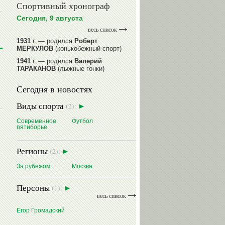
Спортивный хронограф
Сегодня, 9 августа
весь список
1931
г. — родился
Роберт
МЕРКУЛОВ
(конькобежный спорт)
1941
г. — родился
Валерий
ТАРАКАНОВ
(лыжные гонки)
1945
г. — родился
Александр
Сегодня в новостях
ГОРЕЛИК
(фигурное катание на
коньках)
Виды спорта
(2):
1945
г. — родился
Зураб
САКАНДЕЛИДЗЕ
(баскетбол)
Современное
Футбол
пятиборье
1954
г. — родилась
Ольга
КНЯЗЕВА
(фехтование)
Регионы
(2):
читать далее
За рубежом
Москва
Персоны
Ирина
Егор
Лидия
(1):
весь список
ПРИВАЛОВА
МЕХОНЦЕВ
ИВАНОВА
Егор Громадский