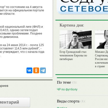
тор" по состоянию на 4 августа
щается на официальном портале
и области.
Картина дня:
ной национальной лиге (ФНЛ) и
014/15, однако затем подал
ансовыми проблемами. Позднее
го дивизиона.
 на 24 июня 2014 г. - почти 125
оставляет 114,5 млн рублей", -
о утверждает, что с начала года
Егор Громадский стал
Михаил Де
.
чемпионом Европы по
Спартакиа
пятиборью
России яв
ключевым
в стране
По теме
(1):
ариев
ЧР по футболу
Виды спорта
(1):
ментарий