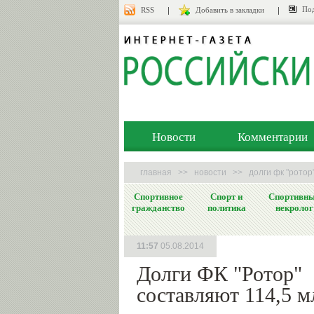
Под
RSS
Добавить в закладки
Новости
Комментарии
главная
>>
новости
>>
долги фк "ротор
Спортивное
Спорт и
Спортивн
гражданство
политика
некролог
11:57
05.08.2014
Долги ФК "Ротор"
составляют 114,5 м