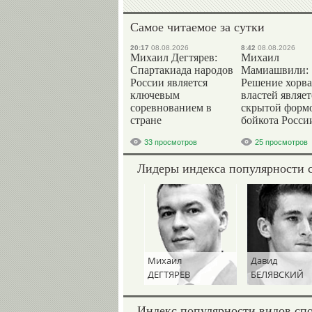
Самое читаемое за сутки
20:17
08.08.2026
8:42
08.08.2026
Михаил Дегтярев:
Михаил
Спартакиада народов
Мамиашвили:
России является
Решение хорва
ключевым
властей являет
соревнованием в
скрытой форм
стране
бойкота Росси
33 просмотров
25 просмотров
Лидеры индекса популярности 
Михаил
Давид
ДЕГТЯРЕВ
БЕЛЯВСКИЙ
Индекс популярности видов сп