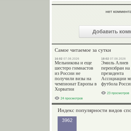
нет коммент
Добавить ком
Самое читаемое за сутки
16:02
07.08.2026
18:02
07.08.2026
Мельникова и еще
Эмиль Алиев
шестеро гимнастов
переизбран на
из России не
президента
получили визы на
Ассоциации м
чемпионат Европы в
футбола Росси
Хорватии
23 просмотров
24 просмотров
Индекс популярности видов сп
3962