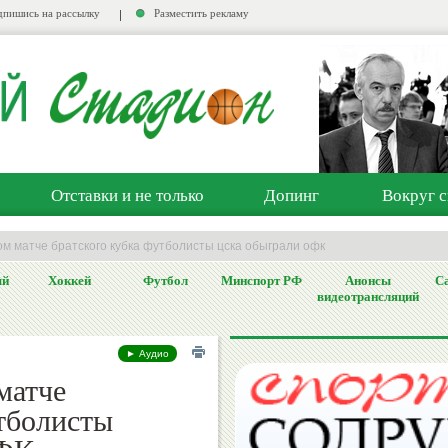
пишись на рассылку
Разместить рекламу
Отставки и не только
Допинг
Вокруг с
ом матче братского кубка футболисты цска обыграли офк
ый
Хоккей
Футбол
Минспорт РФ
Анонсы
Са
видеотрансляций
► Аудио
матче
утболисты