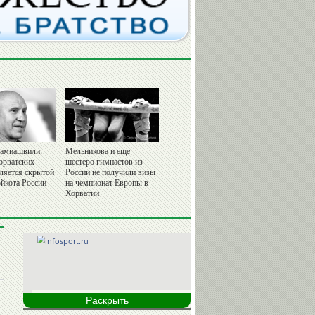
амиашвили:
Мельникова и еще
орватских
шестеро гимнастов из
вляется скрытой
России не получили визы
йкота России
на чемпионат Европы в
Хорватии
Раскрыть