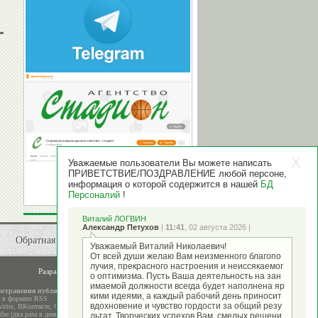
Уважаемые пользователи Вы можете написать
ПРИВЕТСТВИЕ/ПОЗДРАВЛЕНИЕ любой персоне,
информация о которой содержится в нашей
БД
Персоналий
!
Виталий ЛОГВИН
Александр Петухов
|
11:41
, 02 августа 2026 |
Обратная связь
Уважаемый Виталий Николаевич!
От всей души желаю Вам неизменного благопо
лучия, прекрасного настроения и неиссякаемог
Разработка и поддержка
ООО "Стадион"
о оптимизма. Пусть Ваша деятельность на зан
имаемой должности всегда будет наполнена яр
остранения публикаций
кими идеями, а каждый рабочий день приносит
а в формате RSS
вдохновение и чувство гордости за общий резу
itter
,
ВКонтакте
,
Google+
be (два раза в день)
льтат. Творческих успехов Вам, смелых решени