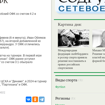
ОФК
бский ОФК со счетом 4:2 в
Картина дня:
ивеев (6-я минута), Иван Обляков
(57), на второй добавленной ко
леррандро. У ОФК отличились
альти).
Международная
Михаил М
федерация скейтбординга
Решение х
атча на турнире. В первой игре
и роллер спорта приняла
властей я
тизан". ОФК ранее уступил
решение восстановить в
формой бо
" со счетом 3:1 обыграло
правах российских
спортсменов
Виды спорта
(1):
 ЦСКА и "Динамо", в 2024-м турнир
, "Партизана" и ОФК.
Футбол
39601
Регионы
(1):