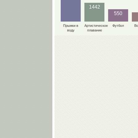
1442
550
Прыжки в
Артистическое
Футбол
В
воду
плавание