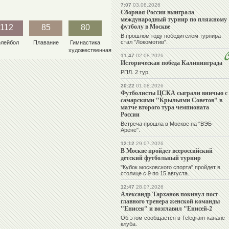
7:07
03.08.2026
Сборная России выиграла
международный турнир по пляжному
футболу в Москве
112
85
80
В прошлом году победителем турнира
стал "Локомотив".
олейбол
Плавание
Гимнастика
художественная
11:47
02.08.2026
Историческая победа Калининграда
РПЛ. 2 тур.
20:22
01.08.2026
Футболисты ЦСКА сыграли вничью с
самарскими "Крыльями Советов" в
матче второго тура чемпионата
России
Встреча прошла в Москве на "ВЭБ-
Арене".
12:12
29.07.2026
В Москве пройдет всероссийский
детский футбольный турнир
"Кубок московского спорта" пройдет в
столице с 9 по 15 августа.
12:47
28.07.2026
Александр Тарханов покинул пост
главного тренера женской команды
"Енисея" и возглавил "Енисей-2
Об этом сообщается в Telegram-канале
клуба.