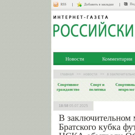
Под
RSS
Добавить в закладки
Новости
Комментарии
главная
>>
новости
>>
в заключительн
Спортивное
Спорт и
Спортивн
гражданство
политика
некролог
18:58
05.07.2025
В заключительном 
Братского кубка ф