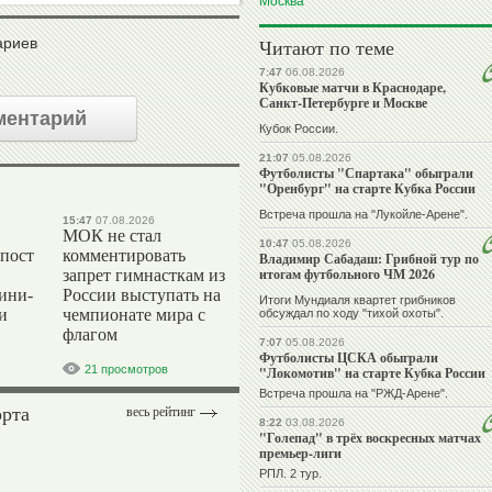
Москва
Читают по теме
ариев
7:47
06.08.2026
Кубковые матчи в Краснодаре,
Санкт-Петербурге и Москве
ментарий
Кубок России.
21:07
05.08.2026
Футболисты "Спартака" обыграли
"Оренбург" на старте Кубка России
Встреча прошла на "Лукойле-Арене".
15:47
07.08.2026
МОК не стал
10:47
05.08.2026
 пост
комментировать
Владимир Сабадаш: Грибной тур по
итогам футбольного ЧМ 2026
запрет гимнасткам из
ини-
России выступать на
Итоги Мундиаля квартет грибников
и
чемпионате мира с
обсуждал по ходу "тихой охоты".
флагом
7:07
05.08.2026
Футболисты ЦСКА обыграли
21 просмотров
"Локомотив" на старте Кубка России
Встреча прошла на "РЖД-Арене".
орта
весь рейтинг
8:22
03.08.2026
"Голепад" в трёх воскресных матчах
премьер-лиги
РПЛ. 2 тур.