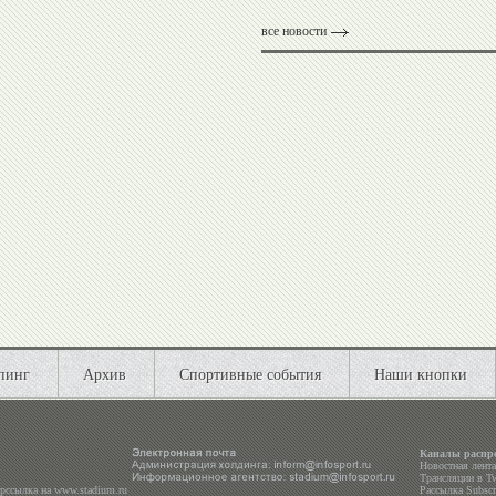
все новости
пинг
Архив
Спортивные события
Наши кнопки
Каналы распр
Новостная лент
Трансляции в
Tw
ерссылка на
www.stadium.ru
Рассылка Subscri