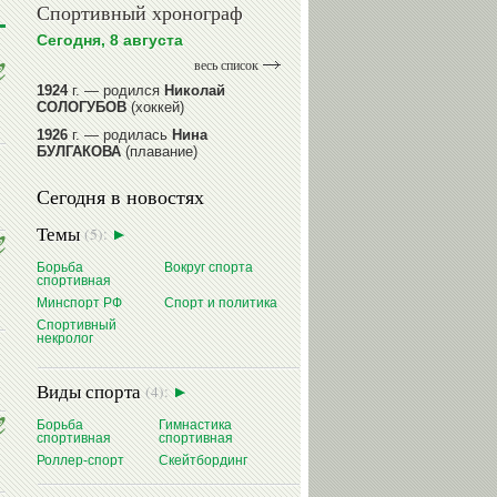
Спортивный хронограф
Сегодня, 8 августа
весь список
1924
г. — родился
Николай
СОЛОГУБОВ
(хоккей)
1926
г. — родилась
Нина
БУЛГАКОВА
(плавание)
1941
г. — родилась
Равиля
Сегодня в новостях
ПРОКОПЕНКО (САЛИМОВА)
(баскетбол)
Темы
(5):
1964
г. — родился
Николай
ЖУРАВСКИЙ
(гребля на байдарках
Борьба
Вокруг спорта
и каноэ)
спортивная
1964
г. — родился
Юрий ХМЫЛЕВ
Минспорт РФ
Спорт и политика
(хоккей)
Спортивный
некролог
читать далее
Виды спорта
(4):
Борьба
Гимнастика
спортивная
спортивная
Роллер-спорт
Скейтбординг