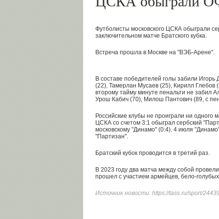
ЦСКА обыграли 
Футболисты московского ЦСКА обыграли сер
заключительном матче Братского кубка.
Встреча прошла в Москве на "ВЭБ-Арене".
В составе победителей голы забили Игорь Д
(22), Тамерлан Мусаев (25), Кирилл Глебов 
второму тайму минуте пенальти не забил А
Урош Кабич (70), Милош Пантович (89, с пен
Российские клубы не проиграли ни одного м
ЦСКА со счетом 3:1 обыграл сербский "Пар
московскому "Динамо" (0:4). 4 июля "Динамо
"Партизан".
Братский кубок проводится в третий раз.
В 2023 году два матча между собой провели
прошел с участием армейцев, бело-голубых
Источник новости:
https://tass.ru/sport/244