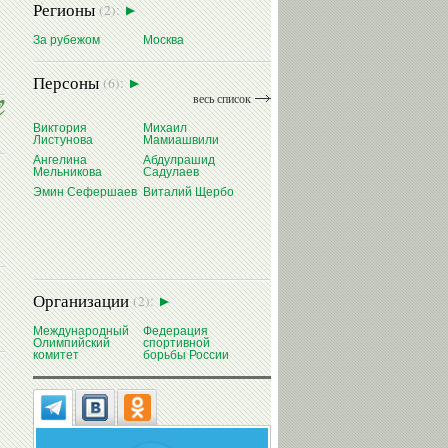
Регионы
(2):
За рубежом
Москва
Персоны
(6):
весь список
Виктория
Михаил
Листунова
Мамиашвили
Ангелина
Абдулрашид
Мельникова
Садулаев
Эмин Сефершаев
Виталий Щербо
Организации
(2):
Международный
Федерация
Олимпийский
спортивной
комитет
борьбы России