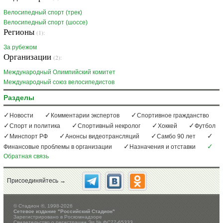
Велосипедный спорт (трек)
Велосипедный спорт (шоссе)
Регионы
(1):
За рубежом
Организации
(2):
Международный Олимпийский комитет
Международный союз велосипедистов
Разделы
Новости
Комментарии экспертов
Спортивное гражданство
Спорт и политика
Спортивный некролог
Хоккей
Футбол
Минспорт РФ
Анонсы видеотрансляций
Самбо 90 лет
Финансовые проблемы в организации
Назначения и отставки
Обратная связь
Присоединяйтесь →
©
Стадион ®, 1998-2026
Сетевое издание "Российский Стадион"
Зарегистрировано в Роскомнадзоре
Свидетельство о регистрации Эл № ФС77-65333