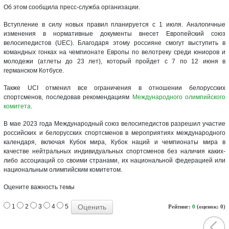
Об этом сообщила пресс-служба организации.
Вступление в силу новых правил планируется с 1 июля. Аналогичные
изменения в нормативные документы внесет Европейский союз
велосипедистов (UEC). Благодаря этому россияне смогут выступить в
командных гонках на чемпионате Европы по велотреку среди юниоров и
молодежи (атлеты до 23 лет), который пройдет с 7 по 12 июня в
германском Котбусе.
Также UCI отменил все ограничения в отношении белорусских
спортсменов, последовав рекомендациям
Международного олимпийского
комитета
.
В мае 2023 года Международный союз велосипедистов разрешил участие
российских и белорусских спортсменов в мероприятиях международного
календаря, включая Кубок мира, Кубок наций и чемпионаты мира в
качестве нейтральных индивидуальных спортсменов без наличия каких-
либо ассоциаций со своими странами, их национальной федерацией или
национальным олимпийским комитетом.
Оцените важность темы
1
2
3
4
5
Рейтинг:
0
(оценок: 0)