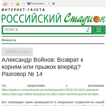
Подпишись
Ме
Новости
14:18
04.11.2025
Александр Войнов: Возврат к
корням или прыжок вперёд?
Разговор № 14
См. предисловие к разговорам:
https://stadium.ru/reportsandcomments/experts/2145/30-09-2025-aleksandr-
voinov-dlya-togo-chtobi-dobratsya-do-istini-nujno-nachinat-govorit-ob-etom
.
Все публикации серии размещаются в специально созданном на нашей