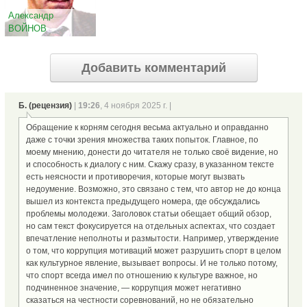
Александр
ВОЙНОВ
Добавить комментарий
Б. (рецензия)
|
19:26
, 4 ноября 2025 г. |
Обращение к корням сегодня весьма актуально и оправданно
даже с точки зрения множества таких попыток. Главное, по
моему мнению, донести до читателя не только своё видение, но
и способность к диалогу с ним. Скажу сразу, в указанном тексте
есть неясности и противоречия, которые могут вызвать
недоумение. Возможно, это связано с тем, что автор не до конца
вышел из контекста предыдущего номера, где обсуждались
проблемы молодежи. Заголовок статьи обещает общий обзор,
но сам текст фокусируется на отдельных аспектах, что создает
впечатление неполноты и размытости. Например, утверждение
о том, что коррупция мотиваций может разрушить спорт в целом
как культурное явление, вызывает вопросы. И не только потому,
что спорт всегда имел по отношению к культуре важное, но
подчиненное значение, — коррупция может негативно
сказаться на честности соревнований, но не обязательно