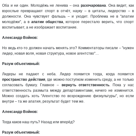
Оба и ни один. Молодёжь не ленива – она
разочарована
. Она видит, как
взрослые превращают спорт в отчёт, науку – в цитаты, лидерство – в
должности. Она чувствует фальшь – и уходит. Проблема не в "апатии
молодёжи", а в
апатии общества
, которое перестало верить, что спорт
воспитывает, а не изображает воспитание.
Александр Войнов:
Но ведь кто-то должен начать менять это? Комментаторы писали – "нужен
лидер, новая воля, новая структура, новое агентство"…
Разум объективный:
Лидеры не падают с неба. Лидер появится тогда, когда появится
пространство действия
, где можно поступком изменить среду, а не только
согласовать бумагу. Главное –
вернуть ответственность
. Пока у нас
ответственность размыта между департаментами, ничего не изменится.
Можно создать хоть "Агентство по возрождению физкультуры", но если
внутри – та же апатия, результат будет тем же.
Александр Войнов:
Тогда каков наш путь? Назад или вперёд?
Разум объективный: