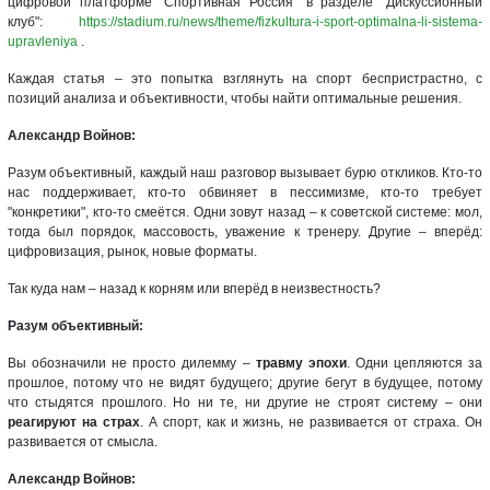
цифровой платформе "Спортивная Россия" в разделе "Дискуссионный
клуб":
https://stadium.ru/news/theme/fizkultura-i-sport-optimalna-li-sistema-
upravleniya
.
Каждая статья – это попытка взглянуть на спорт беспристрастно, с
позиций анализа и объективности, чтобы найти оптимальные решения.
Александр Войнов:
Разум объективный, каждый наш разговор вызывает бурю откликов. Кто-то
нас поддерживает, кто-то обвиняет в пессимизме, кто-то требует
"конкретики", кто-то смеётся. Одни зовут назад – к советской системе: мол,
тогда был порядок, массовость, уважение к тренеру. Другие – вперёд:
цифровизация, рынок, новые форматы.
Так куда нам – назад к корням или вперёд в неизвестность?
Разум объективный:
Вы обозначили не просто дилемму –
травму эпохи
. Одни цепляются за
прошлое, потому что не видят будущего; другие бегут в будущее, потому
что стыдятся прошлого. Но ни те, ни другие не строят систему – они
реагируют на страх
. А спорт, как и жизнь, не развивается от страха. Он
развивается от смысла.
Александр Войнов: