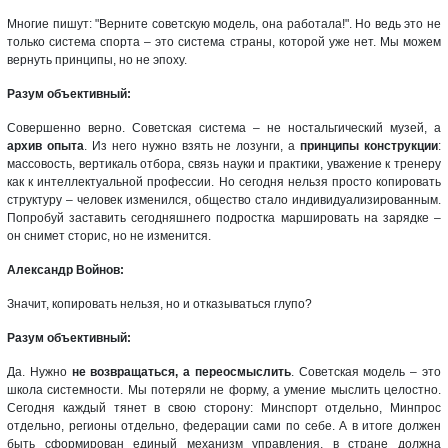
Многие пишут: "Верните советскую модель, она работала!". Но ведь это не
только система спорта – это система страны, которой уже нет. Мы можем
вернуть принципы, но не эпоху.
Разум объективный:
Совершенно верно. Советская система – не ностальгический музей, а
архив опыта
. Из него нужно взять не лозунги, а
принципы конструкции
:
массовость, вертикаль отбора, связь науки и практики, уважение к тренеру
как к интеллектуальной профессии. Но сегодня нельзя просто копировать
структуру – человек изменился, общество стало индивидуализированным.
Попробуй заставить сегодняшнего подростка маршировать на зарядке –
он снимет сторис, но не изменится.
Александр Войнов:
Значит, копировать нельзя, но и отказываться глупо?
Разум объективный:
Да. Нужно
не возвращаться, а переосмыслить
. Советская модель – это
школа системности. Мы потеряли не форму, а умение мыслить целостно.
Сегодня каждый тянет в свою сторону: Минспорт отдельно, Минпрос
отдельно, регионы отдельно, федерации сами по себе. А в итоге должен
быть сформирован единый механизм управления, в стране должна