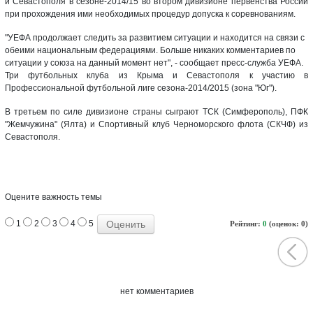
и Севастополя в сезоне-2014/15 во втором дивизионе первенства России
при прохождения ими необходимых процедур допуска к соревнованиям.
"УЕФА продолжает следить за развитием ситуации и находится на связи с
обеими национальным федерациями. Больше никаких комментариев по
ситуации у союза на данный момент нет", - сообщает пресс-служба УЕФА.
Три футбольных клуба из Крыма и Севастополя к участию в
Профессиональной футбольной лиге сезона-2014/2015 (зона "Юг").
В третьем по силе дивизионе страны сыграют ТСК (Симферополь), ПФК
"Жемчужина" (Ялта) и Спортивный клуб Черноморского флота (СКЧФ) из
Севастополя.
Оцените важность темы
1
2
3
4
5
Рейтинг:
0
(оценок: 0)
нет комментариев