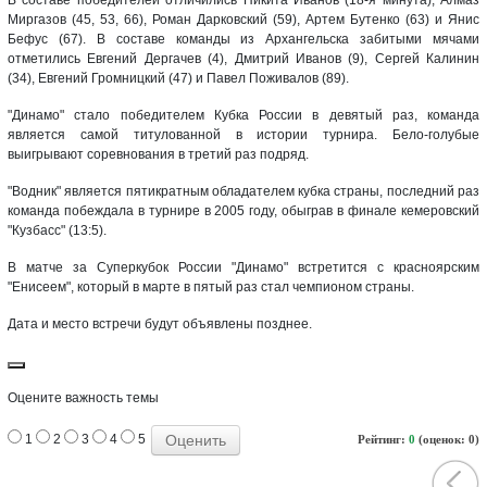
Миргазов (45, 53, 66), Роман Дарковский (59), Артем Бутенко (63) и Янис
Бефус (67). В составе команды из Архангельска забитыми мячами
отметились Евгений Дергачев (4), Дмитрий Иванов (9), Сергей Калинин
(34), Евгений Громницкий (47) и Павел Поживалов (89).
"Динамо" стало победителем Кубка России в девятый раз, команда
является самой титулованной в истории турнира. Бело-голубые
выигрывают соревнования в третий раз подряд.
"Водник" является пятикратным обладателем кубка страны, последний раз
команда побеждала в турнире в 2005 году, обыграв в финале кемеровский
"Кузбасс" (13:5).
В матче за Суперкубок России "Динамо" встретится с красноярским
"Енисеем", который в марте в пятый раз стал чемпионом страны.
Дата и место встречи будут объявлены позднее.
Оцените важность темы
1
2
3
4
5
Рейтинг:
0
(оценок: 0)