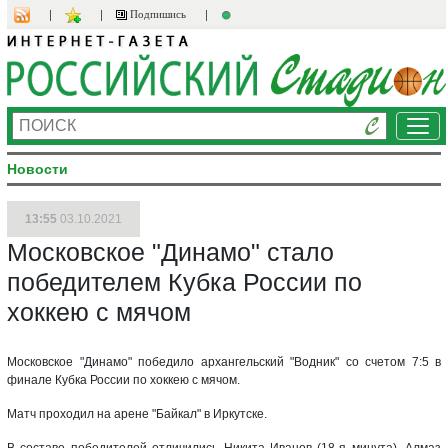
Подпишись
Ме
Новости
13:55
03.10.2021
Московское "Динамо" стало
победителем Кубка России по
хоккею с мячом
Московское "Динамо" победило архангельский "Водник" со счетом 7:5 в
финале Кубка России по хоккею с мячом.
Матч проходил на арене "Байкал" в Иркутске.
В составе победителей отличились Никита Иванов (18-я минута), Алмаз