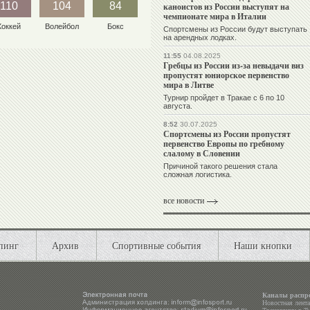
110
104
84
каноистов из России выступят на
чемпионате мира в Италии
Хоккей
Волейбол
Бокс
Спортсмены из России будут выступать
на арендных лодках.
11:55
04.08.2025
Гребцы из России из-за невыдачи виз
пропустят юниорское первенство
мира в Литве
Турнир пройдет в Тракае с 6 по 10
августа.
8:52
30.07.2025
Спортсмены из России пропустят
первенство Европы по гребному
слалому в Словении
Причиной такого решения стала
сложная логистика.
все новости
пинг
Архив
Спортивные события
Наши кнопки
Каналы распр
Новостная лент