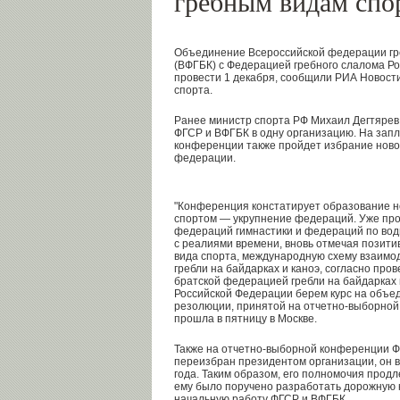
гребным видам спо
Объединение Всероссийской федерации гре
(ВФГБК) с Федерацией гребного слалома Р
провести 1 декабря, сообщили РИА Новости
спорта.
Ранее министр спорта РФ Михаил Дегтярев
ФГСР и ВФГБК в одну организацию. На зап
конференции также пройдет избрание ново
федерации.
"Конференция констатирует образование н
спортом — укрупнение федераций. Уже про
федераций гимнастики и федераций по вод
с реалиями времени, вновь отмечая позити
вида спорта, международную схему взаимод
гребли на байдарках и каноэ, согласно про
братской федерацией гребли на байдарках 
Российской Федерации берем курс на объеди
резолюции, принятой на отчетно-выборной
прошла в пятницу в Москве.
Также на отчетно-выборной конференции 
переизбран президентом организации, он 
года. Таким образом, его полномочия прод
ему было поручено разработать дорожную 
начальную работу ФГСР и ВФГБК.