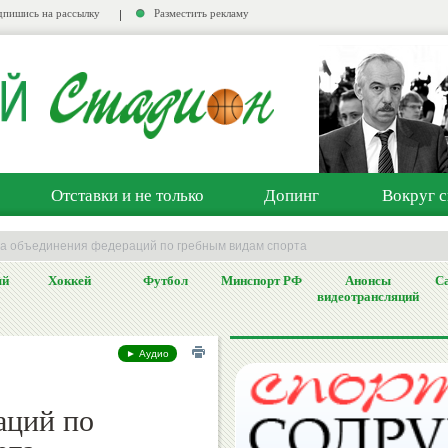
пишись на рассылку
Разместить рекламу
Отставки и не только
Допинг
Вокруг с
а объединения федераций по гребным видам спорта
ый
Хоккей
Футбол
Минспорт РФ
Анонсы
Са
видеотрансляций
► Аудио
аций по