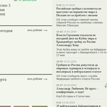
31 просмотров
плин 3
9:52
01.07.2026
Российские гребцы-слаломисты не
мая
выступят на первенстве мира в
ия)
Польше из-за проблем с визами
Об этом сообщил главный тренер
сборной России по гребному слалому
Максим Образцов.
сегодня
весь рейтинг
10:42
15.05.2026
Власти Германии отказали во
въездной визе на Кубок мира в
Бранденбург гребцу из России
Александру Боцу
Этап Кубка мира по гребле на байдарках
и каноэ проходит с Бранденбурге с 14 по
17 мая.
18:05
13.02.2026
Гребцов из России допустили до
мировых турниров в четверках и
восьмерках в нейтральном статусе
Об этом сообщила пресс-служба
орта
весь рейтинг
Федерации гребного спорта России.
20:37
30.08.2025
Александр Любимов: Не пресс -
конференция, а чудо!
Клуб Истории и Статистики.
9:02
13.08.2025
25 нейтральных байдарочников и