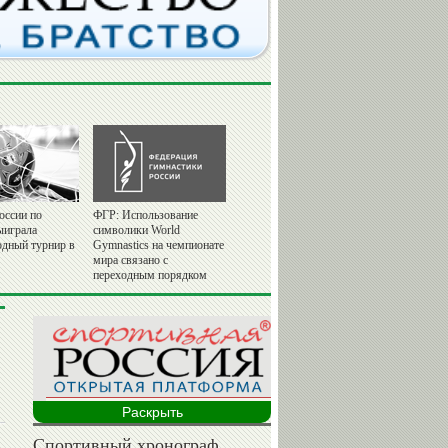
оссии по
ФГР: Использование
ыиграла
символики World
дный турнир в
Gymnastics на чемпионате
мира связано с
переходным порядком
Раскрыть
Спортивный хронограф