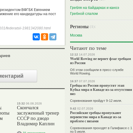
Гребля на байдарках и каноэ
 президентом ВФГБК Евгением
Гребной слалом
ижение его кандидатуры на пост
Регионы
(1):
41101/federatsii-1981342080.html
Москва
Читают по теме
12:12
14.07.2026
ариев
World Rowing не вернет флаг гребцам
из России
Об этом сообщили в пресс-службе
World Rowing.
ментарий
16:37
07.07.2026
Гребцы из России пропустят этап
Кубка мира в Канаде из-за отсутствия
виз
Соревнования пройдут 9-12 июля.
15:32
06.08.2026
.
Скончался
9:42
02.07.2026
Российские гребцы пропускают
ропы
заслуженный тренер
первенство мира в Канаде из-за
ым
СССР по дзюдо
проблем с визами
Владимир Каплин
Соревнования проходят в Галифаксе с 1
по 5 июля.