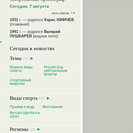
Сегодня, 7 августа
весь список
1931
г. — родился
Харис ЮНИЧЕВ
(плавание)
1941
г. — родился
Валерий
ПУШКАРЕВ
(водное поло)
1947
г. — родился
Валерий
Сегодня в новостях
ИЛЬИНЫХ
(гимнастика спортивная)
1954
г. — родился
Валерий
Темы
(3):
ГАЗЗАЕВ
(футбол)
1956
Водные виды
г. — родился
Владимир
Россия под
спорта
нейтральным
РЫБАКОВ
(легкая атлетика)
флагом
Спортивный
читать далее
некролог
Виды спорта
(3):
Прыжки в воду
Фехтование
Футзал (футбол в
зале)
Регионы
(2):