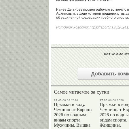
Ранее Дегтярев провел рабочую встречу с
Архиповым, в ходе которой поддержал выдв
объединенной федерации гребного спорта.
Источник новости:
https://rsport.ria.ru/202
нет коммент
Добавить ком
Самое читаемое за сутки
18:45
06.08.2026
17:05
06.08.2026
Прыжки в воду.
Прыжки в воду
Чемпионат Европы
Чемпионат Ев
2026 по водным
2026 по водн
видам спорта.
видам спорта.
Мужчины. Вышка.
Женщины.