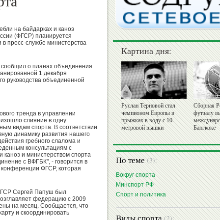
рта
бли на байдарках и каноэ
оссии (ФГСР) планируется
 в пресс-службе министерства
Картина дня:
 сообщил о планах объединения
ланированной 1 декабря
го руководства объединенной
Руслан Терновой стал
Сборная Р
чемпионом Европы в
футзалу в
ового тренда в управлении
изошло слияние в одну
прыжках в воду с 10-
междунаро
ным видам спорта. В соответствии
метровой вышки
Бангкоке
вную динамику развития нашего
ействия гребного слалома и
веденным консультациям с
и каноэ и министерством спорта
По теме
(3):
нение с ВФГБК", - говорится в
 конференции ФГСР, которая
Вокруг спорта
Минспорт РФ
ФГСР Сергей Папуш был
Спорт и политика
возглавляет федерацию с 2009
лены на месяц. Сообщается, что
карту и скоординировать
Виды спорта
(2):