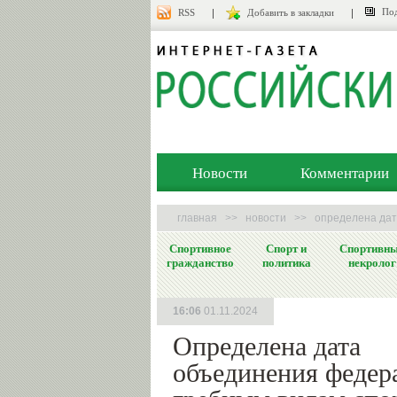
Под
RSS
Добавить в закладки
Новости
Комментарии
главная
>>
новости
>>
определена дат
Спортивное
Спорт и
Спортивн
гражданство
политика
некролог
16:06
01.11.2024
Определена дата
объединения федер