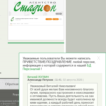
Уважаемые пользователи Вы можете написать
ПРИВЕТСТВИЕ/ПОЗДРАВЛЕНИЕ любой персоне,
информация о которой содержится в нашей
БД
Персоналий
!
Виталий ЛОГВИН
Александр Петухов
|
11:41
, 02 августа 2026 |
Обратная связь
Уважаемый Виталий Николаевич!
От всей души желаю Вам неизменного благопо
лучия, прекрасного настроения и неиссякаемог
Разработка и поддержка
ООО "Стадион"
о оптимизма. Пусть Ваша деятельность на зан
имаемой должности всегда будет наполнена яр
остранения публикаций
кими идеями, а каждый рабочий день приносит
а в формате RSS