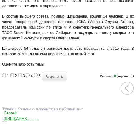
высший совет, его председатель будет возглавлять организацию,
должность президента упразднена.
В состав высшего совета, помимо Шишкарева, вошли 14 человек. В их
числе генеральный директор женского ЦСКА (Москва) Эдуард Акопян,
председатель комиссии по этике ФГР, советник генерального директора
ТАСС Борис Кипкеев, ректор Сибирского государственного университета
физической культуры и спорта Олег Шалаев.
Шишкареву 54 года, он занимал должность президента с 2015 года. В
октябре 2020 года он был переизбран на новый срок.
Оцените важность темы
1
2
3
4
5
Рейтинг:
0
(оценок: 0)
Узнать больше о персонах из публикации:
Сергей
ШИШКАРЕВ