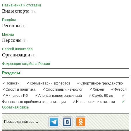
Назначения и отставки
Виды спорта
(1):
Гандбол
Регионы
(1):
Москва
Персоны
(1):
Сергей Шишкарев
Организации
(1):
Федерация гандбола России
Разделы
Новости
Комментарии экспертов
Спортивное гражданство
Спорт и политика
Спортивный некролог
Хоккей
Футбол
Минспорт РФ
Анонсы видеотрансляций
Самбо 90 лет
Финансовые проблемы в организации
Назначения и отставки
Обратная связь
Присоединяйтесь →