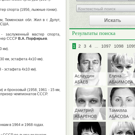
ер спорта (1956, лыжные гонки).
Искать
м, Тюменская обл. Жил в г. Дулут,
 США.
Результаты поиска
- заслуженный мастер спорта,
енер СССР
В.А. Порфирьев
.
1
2
3
4
...
1097
1098
109
 км).
0 км, эстафета 4х10 км).
- эстафета 4х10 км).
Аслаудин
Елена
АБАЕВ
АБАИМОВА
м) и бронзовый (1958, 1961 - 15 км,
м) призер чемпионатов СССР.
Дмитрий
Тамилла
АБАРЕНОВ
АБАСОВА
кам в 1964 и 1968 годах.