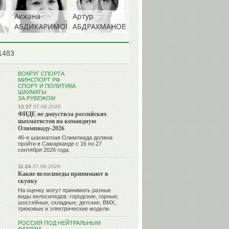
Акжана
Артур
АБДИКАРИМОВА
АБДРАХМАНОВ
А)
1483
ВОКРУГ СПОРТА
МИНСПОРТ РФ
СПОРТ И ПОЛИТИКА
ШАХМАТЫ
ЗА РУБЕЖОМ
13:37
07.08.2026
ФИДЕ не допустила российских
шахматистов на командную
Олимпиаду-2026
46-я шахматная Олимпиада должна
пройти в Самарканде с 16 по 27
сентября 2026 года.
11:24
07.08.2026
Какие велосипеды принимают в
скупку
На оценку могут принимать разные
виды велосипедов: городские, горные,
шоссейные, складные, детские, BMX,
трюковые и электрические модели.
РОССИЯ ПОД НЕЙТРАЛЬНЫМ