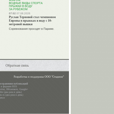
ФЛАГОМ
ВОДНЫЕ ВИДЫ СПОРТА
ПРЫЖКИ В ВОДУ
ЗА РУБЕЖОМ
07:02
07.08.2026
Руслан Терновой стал чемпионом
Европы в прыжках в воду с 10-
метровой вышки
Соревнования проходят в Париже.
Обратная связь
Разработка и поддержка
ООО "Стадион"
остранения публикаций
а в формате RSS
itter
,
ВКонтакте
,
Google+
be (два раза в день)
m.ru (два раза в день)
екса