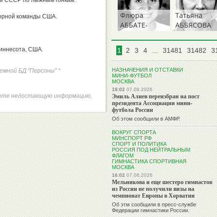
ды СССР по лыжным гонкам.
Флюра
Татьяна
сборной команды США.
АББАТЕ-
АББЯСОВА
БУЛАТОВА
(КОЛПАКОВ
Миннесота, США.
1
2
3
4
...
31481
31482
3
НАЗНАЧЕНИЯ И ОТСТАВКИ
мной БД "Персоны" *
МИНИ-ФУТБОЛ
МОСКВА
18:02
07.08.2026
Эмиль Алиев переизбран на пост
меете недостающую информацию,
президента Ассоциации мини-
футбола России
Об этом сообщили в АМФР.
ВОКРУГ СПОРТА
МИНСПОРТ РФ
СПОРТ И ПОЛИТИКА
РОССИЯ ПОД НЕЙТРАЛЬНЫМ
ФЛАГОМ
ГИМНАСТИКА СПОРТИВНАЯ
МОСКВА
16:02
07.08.2026
Мельникова и еще шестеро гимнастов
из России не получили визы на
чемпионат Европы в Хорватии
Об этм сообщили в пресс-службе
Федерации гимнастики России.