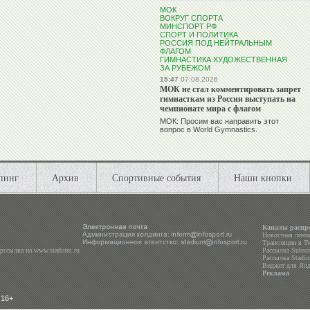
МОК
ВОКРУГ СПОРТА
МИНСПОРТ РФ
СПОРТ И ПОЛИТИКА
РОССИЯ ПОД НЕЙТРАЛЬНЫМ
ФЛАГОМ
ГИМНАСТИКА ХУДОЖЕСТВЕННАЯ
ЗА РУБЕЖОМ
15:47
07.08.2026
МОК не стал комментировать запрет
гимнасткам из России выступать на
чемпионате мира с флагом
МОК: Просим вас направить этот
вопрос в World Gymnastics.
пинг
Архив
Спортивные события
Наши кнопки
Каналы распр
Новостная лент
Трансляции в
Tw
ерссылка на
www.stadium.ru
Рассылка Subscri
Рассылка Stadiu
Виджет для Янд
Реклама
 16+