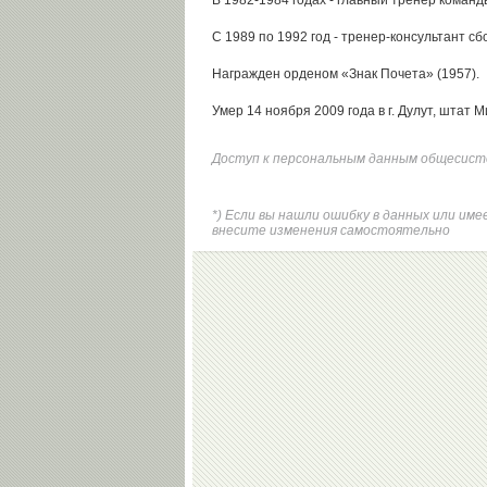
В 1982-1984 годах - главный тренер коман
С 1989 по 1992 год - тренер-консультант 
Награжден орденом «Знак Почета» (1957).
Умер 14 ноября 2009 года в г. Дулут, штат 
Доступ к персональным данным общесисте
*) Если вы нашли ошибку в данных или и
внесите изменения самостоятельно