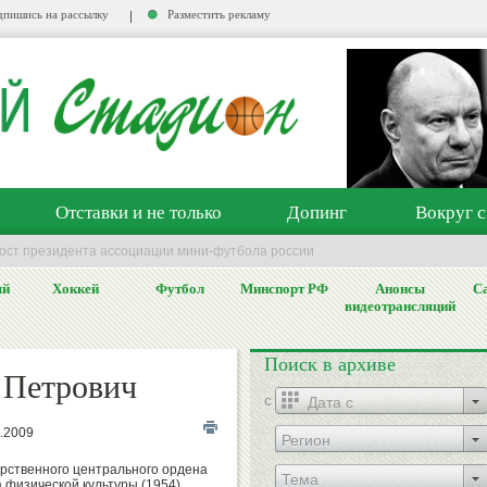
пишись на рассылку
Разместить рекламу
Отставки и не только
Допинг
Вокруг с
пост президента ассоциации мини-футбола россии
ый
Хоккей
Футбол
Минспорт РФ
Анонсы
Са
видеотрансляций
Поиск в архиве
Петрович
c
1.2009
Регион
рственного центрального ордена
Тема
 физической культуры (1954).