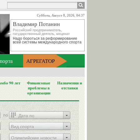
Суббота, Август 8, 2026, 04:37
Владимир Потанин
Российский предприниматель,
государственный деятель, меценат
Надо бороться за реформирование
всей системы международного спорта
порта
АГРЕГАТОР
мбо 90 лет
Финансовые
Назначения и
проблемы в
отставки
организации
по
Вид спорта
Олимпийские новости