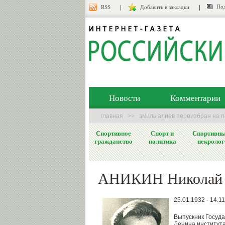
Под
RSS
Добавить в закладки
Новости
Комментарии
главная
>>
эмиль алиев переизбран на 
Спортивное
Спорт и
Спортивн
гражданство
политика
некролог
АНИКИН Николай 
25.01.1932 - 14.1
Выпускник Госуда
Ленина института