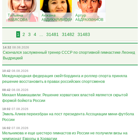
Татьяна
Акжана
Артур
АББЯСОВА
АБДИКАРИМОВА
АБДРАХМАНОВ
(КОЛПАКОВА)
1
2
3
4
...
31481
31482
31483
14:32
08.08.2026
Скончался заслуженный тренер СССР по спортивной гимнастике Леонид
Выдрицкий
10:42
08.08.2026
Международная федерация скейтбординга и роллер спорта приняла
решение восстановить в правах российских спортсменов
08:42
08.08.2026
Михаил Мамиашвили: Решение хорватских властей является скрытой
формой бойкота России
18:02
07.08.2026
Эмиль Алиев переизбран на пост президента Ассоциации мини-футбола
России
16:02
07.08.2026
Мельникова и еще шестеро гимнастов из России не получили визы на
чемпионат Европы в Хорватии