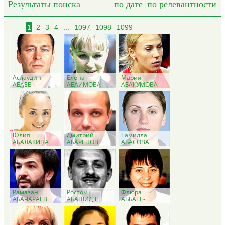
Результаты поиска
по дате
по релевантности
|
1
2
3
4
...
1097
1098
1099
Аслаудин
Елена
Мария
АБАЕВ
АБАИМОВА
АБАКУМОВА
Юлия
Дмитрий
Тамилла
АБАЛАКИНА
АБАРЕНОВ
АБАСОВА
Рамазан
Ростом
Флюра
АБАЧАРАЕВ
АБАШИДЗЕ
АББАТЕ-
БУЛАТОВА