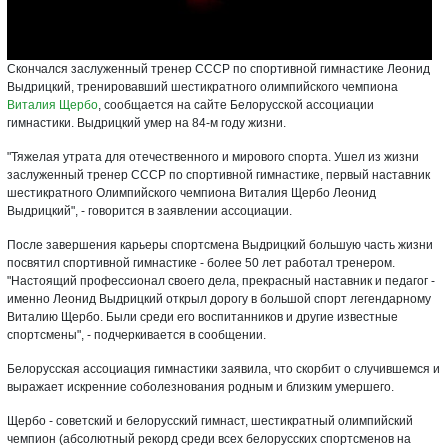
Скончался заслуженный тренер СССР по спортивной гимнастике Леонид
Выдрицкий, тренировавший шестикратного олимпийского чемпиона
Виталия Щербо
, сообщается на сайте Белорусской ассоциации
гимнастики. Выдрицкий умер на 84-м году жизни.
"Тяжелая утрата для отечественного и мирового спорта. Ушел из жизни
заслуженный тренер СССР по спортивной гимнастике, первый наставник
шестикратного Олимпийского чемпиона Виталия Щербо Леонид
Выдрицкий", - говорится в заявлении ассоциации.
После завершения карьеры спортсмена Выдрицкий большую часть жизни
посвятил спортивной гимнастике - более 50 лет работал тренером.
"Настоящий профессионал своего дела, прекрасный наставник и педагог -
именно Леонид Выдрицкий открыл дорогу в большой спорт легендарному
Виталию Щербо. Были среди его воспитанников и другие известные
спортсмены", - подчеркивается в сообщении.
Белорусская ассоциация гимнастики заявила, что скорбит о случившемся и
выражает искренние соболезнования родным и близким умершего.
Щербо - советский и белорусский гимнаст, шестикратный олимпийский
чемпион (абсолютный рекорд среди всех белорусских спортсменов на