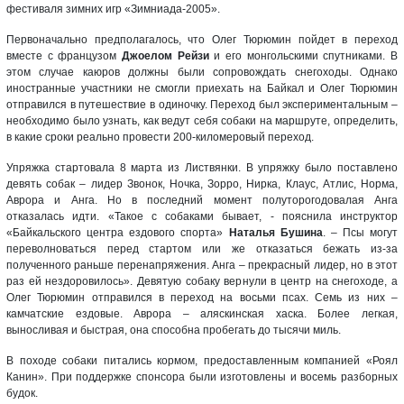
фестиваля зимних игр «Зимниада-2005».
Первоначально предполагалось, что Олег Тюрюмин пойдет в переход
вместе с французом
Джоелом Рейзи
и его монгольскими спутниками. В
этом случае каюров должны были сопровождать снегоходы. Однако
иностранные участники не смогли приехать на Байкал и Олег Тюрюмин
отправился в путешествие в одиночку. Переход был экспериментальным –
необходимо было узнать, как ведут себя собаки на маршруте, определить,
в какие сроки реально провести 200-киломеровый переход.
Упряжка стартовала 8 марта из Листвянки. В упряжку было поставлено
девять собак – лидер Звонок, Ночка, Зорро, Нирка, Клаус, Атлис, Норма,
Аврора и Анга. Но в последний момент полуторогодовалая Анга
отказалась идти. «Такое с собаками бывает, - пояснила инструктор
«Байкальского центра ездового спорта»
Наталья Бушина
. – Псы могут
переволноваться перед стартом или же отказаться бежать из-за
полученного раньше перенапряжения. Анга – прекрасный лидер, но в этот
раз ей нездоровилось». Девятую собаку вернули в центр на снегоходе, а
Олег Тюрюмин отправился в переход на восьми псах. Семь из них –
камчатские ездовые. Аврора – аляскинская хаска. Более легкая,
выносливая и быстрая, она способна пробегать до тысячи миль.
В походе собаки питались кормом, предоставленным компанией «Роял
Канин». При поддержке спонсора были изготовлены и восемь разборных
будок.