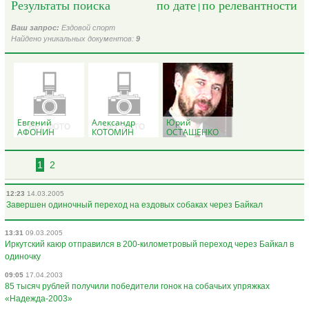
Результаты поиска
по дате
по релевантности
|
Ваш запрос:
Ездовой спорт
Найдено уникальных документов:
9
Евгений
Александр
Юрий
АФОНИН
КОТОМИН
ОСТАШЕНКО
1
2
12:23
14.03.2005
Завершен одиночный переход на ездовых собаках через Байкал
13:31
09.03.2005
Иркутский каюр отправился в 200-километровый переход через Байкал в
одиночку
09:05
17.04.2003
85 тысяч рублей получили победители гонок на собачьих упряжках
«Надежда-2003»