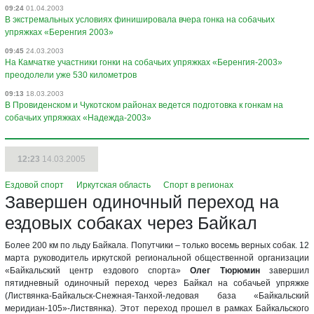
09:24
01.04.2003
В экстремальных условиях финишировала вчера гонка на собачьих
упряжках «Беренгия 2003»
09:45
24.03.2003
На Камчатке участники гонки на собачьих упряжках «Беренгия-2003»
преодолели уже 530 километров
09:13
18.03.2003
В Провиденском и Чукотском районах ведется подготовка к гонкам на
собачьих упряжках «Надежда-2003»
12:23
14.03.2005
Ездовой спорт
Иркутская область
Спорт в регионах
Завершен одиночный переход на
ездовых собаках через Байкал
Более 200 км по льду Байкала. Попутчики – только восемь верных собак. 12
марта руководитель иркутской региональной общественной организации
«Байкальский центр ездового спорта»
Олег Тюрюмин
завершил
пятидневный одиночный переход через Байкал на собачьей упряжке
(Листвянка-Байкальск-Снежная-Танхой-ледовая база «Байкальский
меридиан-105»-Листвянка). Этот переход прошел в рамках Байкальского