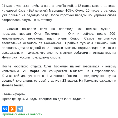
11 марта упряжка прибыла на станцию Танхой, а 12 марта каюр стартовал
к ледовой базе «Байкальский Меридиан-105». Около 10 часов утра каюр
уже прибыл на ледовую базу. После короткой передышки упряжка снова
отправилась в путь – в Листвянку.
- Собаки показали себя на переходе как нельзя лучше, -
прокомментировал Олег Тюрюмин. – Они и сейчас, после 200-
километрового перехода, идут очень бодро. Самое неприятное
впечатление осталось от Байкальска. В районе турбазы Снежной нам
пришлось идти по водной каше – собаки вымокли, нарты оледенели. Но мы
выдержали, и я думаю, что именно с этими собаками я отправлюсь на
Чемпионат России по ездовому спорту.
После короткого отдыха Олег Тюрюмин начнет готовиться к новому
испытанию.
20 марта
он собирается вылететь в Петропавловск-
Камчатский для участия в Чемпионате России по ездовому спорту на
средней дистанции, который стартует
23 марта
. На Камчатке ожидают и
Джоела Рейзи.
«Телеинформ»
Пресс-центр Зимниады, специально для ИА "Стадион"
Прямая ссылка на новость