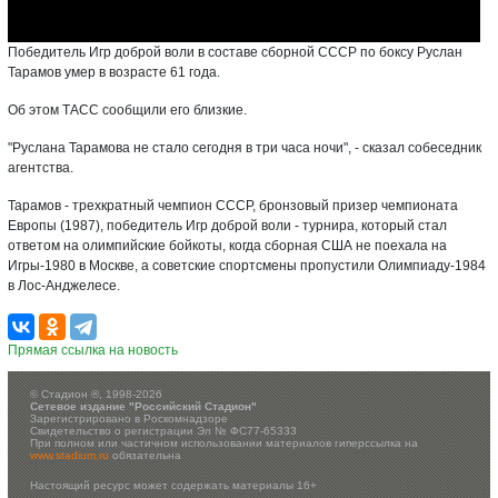
Победитель Игр доброй воли в составе сборной СССР по боксу Руслан
Тарамов умер в возрасте 61 года.
Об этом ТАСС сообщили его близкие.
"Руслана Тарамова не стало сегодня в три часа ночи", - сказал собеседник
агентства.
Тарамов - трехкратный чемпион СССР, бронзовый призер чемпионата
Европы (1987), победитель Игр доброй воли - турнира, который стал
ответом на олимпийские бойкоты, когда сборная США не поехала на
Игры-1980 в Москве, а советские спортсмены пропустили Олимпиаду-1984
в Лос-Анджелесе.
Прямая ссылка на новость
©
Стадион ®, 1998-2026
Сетевое издание "Российский Стадион"
Зарегистрировано в Роскомнадзоре
Свидетельство о регистрации Эл № ФС77-65333
При полном или частичном использовании материалов гиперссылка на
www.stadium.ru
обязательна
Настоящий ресурс может содержать материалы 16+