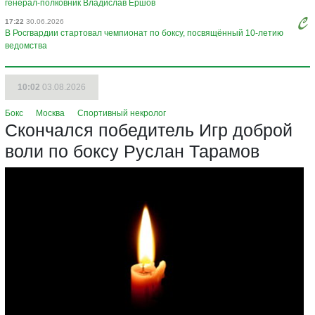
генерал-полковник Владислав Ершов
17:22
30.06.2026
В Росгвардии стартовал чемпионат по боксу, посвящённый 10-летию
ведомства
10:02
03.08.2026
Бокс
Москва
Спортивный некролог
Скончался победитель Игр доброй
воли по боксу Руслан Тарамов