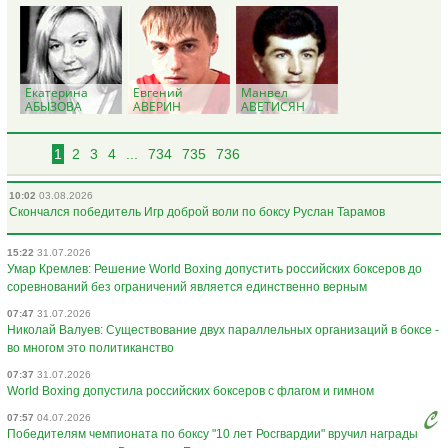
Екатерина
Евгений
Манвел
АБЫЗОВА
АВЕРИН
АВЕТИСЯН
1
2
3
4
...
734
735
736
10:02
03.08.2026
Скончался победитель Игр доброй воли по боксу Руслан Тарамов
15:22
31.07.2026
Умар Кремлев: Решение World Boxing допустить российских боксеров до
соревнований без ограничений является единственно верным
07:47
31.07.2026
Николай Валуев: Существование двух параллельных организаций в боксе -
во многом это политиканство
07:37
31.07.2026
World Boxing допустила российских боксеров с флагом и гимном
07:57
04.07.2026
Победителям чемпионата по боксу "10 лет Росгвардии" вручил награды