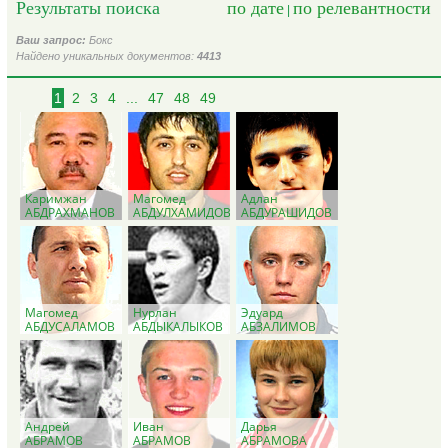
Результаты поиска
по дате
по релевантности
|
Ваш запрос:
Бокс
Найдено уникальных документов:
4413
1
2
3
4
...
47
48
49
Каримжан
Магомед
Адлан
АБДРАХМАНОВ
АБДУЛХАМИДОВ
АБДУРАШИДОВ
Магомед
Нурлан
Эдуард
АБДУСАЛАМОВ
АБДЫКАЛЫКОВ
АБЗАЛИМОВ
Андрей
Иван
Дарья
АБРАМОВ
АБРАМОВ
АБРАМОВА