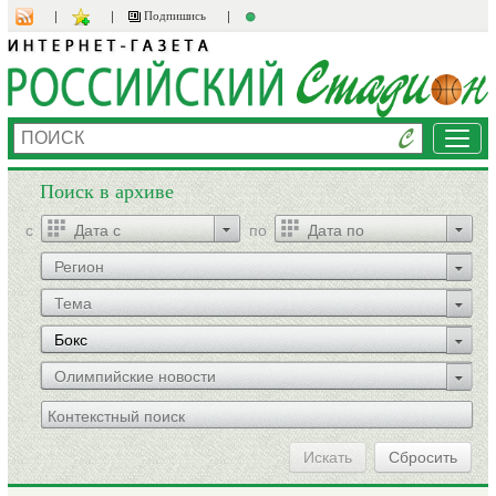
Подпишись
Мен
Поиск в архиве
c
по
Регион
Тема
Бокс
Олимпийские новости
Искать
Сбросить