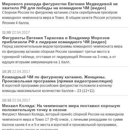
Мирового рекорда фигуристки Евгении Медведевой не
хватило РФ для победы на командном ЧМ (видео)
Сборная России по фигурному катанию стала серебряным призёром
командного чемпионата мира в Токио. В общем зачете Россия уступила
Японии 4 балла.
11:00
22.04.2017
Фигуристы Евгения Тарасова и Владимир Морозов
приблизили РФ к лидерам командного ЧМ (видео)
Перед заключительным видом программы командного чемпионата мира
по фигурному катанию сборная России занимает третье место в
турнирной таблице, отставая от лидирующей Японии на 3 очка, а от
идущих вторыми американцев на 1 балл.
10:35
22.04.2017
Командный ЧМ по фигурному катанию. Женщины.
Произвольная программа (прямая видеотрансляция)
В короткой программе российские фигуристки положили в копилку
команды максимальное количество баллов – 23 (12+11).
10:10
22.04.2017
Михаил Коляда: На чемпионате мира поставил хорошую
положительную точку в сезоне
Фигурист Михаил Коляда, который принёс сборной России на командном
чемпионате мира в Токио 17 (9+8) очков , с личными рекордами по сумме
баллов заняв 4-е и 5-е места в короткой и произвольной программах,
подвёл итоги своего выступления.