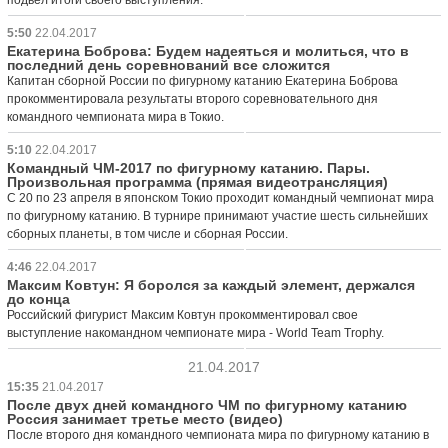
5:50
22.04.2017
Екатерина Боброва: Будем надеяться и молиться, что в
последний день соревнований все сложится
Капитан сборной России по фигурному катанию Екатерина Боброва
прокомментировала результаты второго соревновательного дня
командного чемпионата мира в Токио.
5:10
22.04.2017
Командный ЧМ-2017 по фигурному катанию. Пары.
Произвольная программа (прямая видеотрансляция)
С 20 по 23 апреля в японском Токио проходит командный чемпионат мира
по фигурному катанию. В турнире принимают участие шесть сильнейших
сборных планеты, в том числе и сборная России.
4:46
22.04.2017
Максим Ковтун: Я боролся за каждый элемент, держался
до конца
Российский фигурист Максим Ковтун прокомментировал свое
выступление накомандном чемпионате мира - World Team Trophy.
21.04.2017
15:35
21.04.2017
После двух дней командного ЧМ по фигурному катанию
Россия занимает третье место (видео)
После второго дня командного чемпионата мира по фигурному катанию в