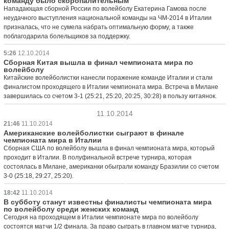
команду было скоропалительным"
Нападающая сборной России по волейболу Екатерина Гамова после
неудачного выступления национальной команды на ЧМ-2014 в Италии
призналась, что не сумела набрать оптимальную форму, а также
поблагодарила болельщиков за поддержку.
5:26
12.10.2014
Сборная Китая вышла в финал чемпионата мира по
волейболу
Китайские волейболистки нанесли поражение команде Италии и стали
финалистом проходящего в Италии чемпионата мира. Встреча в Милане
завершилась со счетом 3-1 (25:21, 25:20, 20:25, 30:28) в пользу китаянок.
11.10.2014
21:46
11.10.2014
Американские волейболистки сыграют в финале
чемпионата мира в Италии
Сборная США по волейболу вышла в финал чемпионата мира, который
проходит в Италии. В полуфинальной встрече турнира, которая
состоялась в Милане, американки обыграли команду Бразилии со счетом
3-0 (25:18, 29:27, 25:20).
18:42
11.10.2014
В субботу станут известны финалисты чемпионата мира
по волейболу среди женских команд
Сегодня на проходящем в Италии чемпионате мира по волейболу
состоятся матчи 1/2 финала. За право сыграть в главном матче турнира,