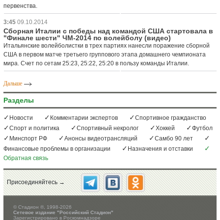
первенства.
3:45
09.10.2014
Сборная Италии с победы над командой США стартовала в
"Финале шести" ЧМ-2014 по волейболу (видео)
Итальянские волейболистки в трех партиях нанесли поражение сборной
США в первом матче третьего группового этапа домашнего чемпионата
мира. Счет по сетам 25:23, 25:22, 25:20 в пользу команды Италии.
Дальше
Разделы
Новости
Комментарии экспертов
Спортивное гражданство
Спорт и политика
Спортивный некролог
Хоккей
Футбол
Минспорт РФ
Анонсы видеотрансляций
Самбо 90 лет
Финансовые проблемы в организации
Назначения и отставки
Обратная связь
Присоединяйтесь →
©
Стадион ®, 1998-2026
Сетевое издание "Российский Стадион"
Зарегистрировано в Роскомнадзоре