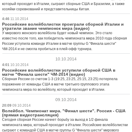
который проходит в Италии, сыграют сборные США и Бразилии, а также
хозяйки соревнований и представительницы Китая.
4:46
11.10.2014
Российские волейболистки проиграли сборной Италии и
утратили звание чемпионок мира (видео)
У мирового женского волейбола будет новый чемпион. Это стало
известно после того, как победитель чемпионата мира 2010 года сборная
России уступила команде Италии в матче группы G "Финала шести"
ЧМ-2014 и не смогла пробиться в плей-офф турнира.
10.10.2014
4:01
10.10.2014
Российские волейболистки уступили сборной США в
матче "Финала шести" ЧМ-2014 (видео)
Сборная России со счетом 1-3 (19:25, 23:25, 25:15, 23:25) потерпела
поражение от команды США в матче третьего группового этапа
чемпионата мира по волейболу, который проходит в Италии.
09.10.2014
20:09
09.10.2014
Волейбол. Чемпионат мира. "Финал шести". Россия - США
(прямая видеотрансляция)
Сегодня сборная России начнет борьбу за выход в 1/2 финала
чемпионата мира, который проходит в Италии. Российские волейболистки
сыграют с командой США в матче группы G "Финала шести" мирового