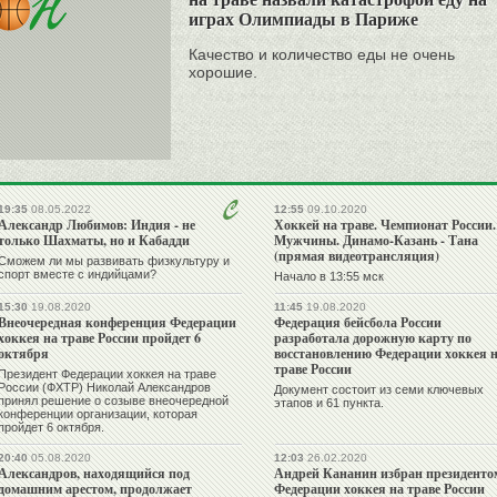
играх Олимпиады в Париже
Качество и количество еды не очень
хорошие.
19:35
08.05.2022
12:55
09.10.2020
Александр Любимов: Индия - не
Хоккей на траве. Чемпионат России.
только Шахматы, но и Кабадди
Мужчины. Динамо-Казань - Тана
(прямая видеотрансляция)
Сможем ли мы развивать физкультуру и
спорт вместе с индийцами?
Начало в 13:55 мск
15:30
19.08.2020
11:45
19.08.2020
Внеочередная конференция Федерации
Федерация бейсбола России
хоккея на траве России пройдет 6
разработала дорожную карту по
октября
восстановлению Федерации хоккея 
траве России
Президент Федерации хоккея на траве
России (ФХТР) Николай Александров
Документ состоит из семи ключевых
принял решение о созыве внеочередной
этапов и 61 пункта.
конференции организации, которая
пройдет 6 октября.
20:40
05.08.2020
12:03
26.02.2020
Александров, находящийся под
Андрей Кананин избран президенто
домашним арестом, продолжает
Федерации хоккея на траве России