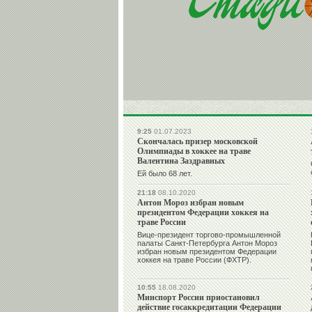
9:25
01.07.2023
Скончалась призер московской
Олимпиады в хоккее на траве
Валентина Заздравных
Ей было 68 лет.
21:18
08.10.2020
Антон Мороз избран новым
президентом Федерации хоккея на
траве России
Вице-президент торгово-промышленной
палаты Санкт-Петербурга Антон Мороз
избран новым президентом Федерации
хоккея на траве России (ФХТР).
10:55
18.08.2020
Минспорт России приостановил
действие госаккредитации Федерации