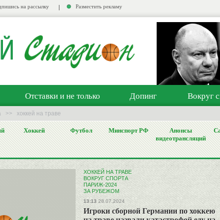
пишись на рассылку
Разместить рекламу
Отставки и не только
Допинг
Вокруг с
а
>>
хоккей на траве
ый
Хоккей
Футбол
Минспорт РФ
Анонсы
Са
видеотрансляций
ХОККЕЙ НА ТРАВЕ
ВОКРУГ СПОРТА
ПАРИЖ-2024
ЗА РУБЕЖОМ
13:13
28.07.2024
Игроки сборной Германии по хоккею
на траве назвали катастрофой еду на