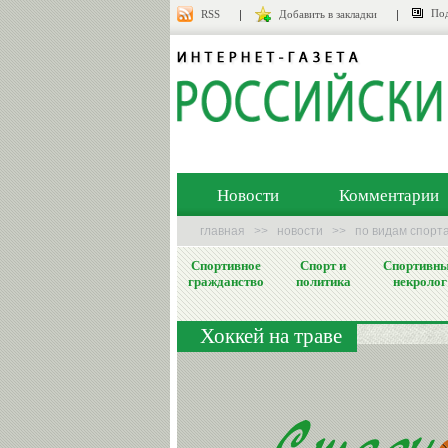
Под
RSS
Добавить в закладки
Новости
Комментарии
главная
>>
новости
>>
по видам спорт
Спортивное
Спорт и
Спортивн
гражданство
политика
некролог
Хоккей на траве