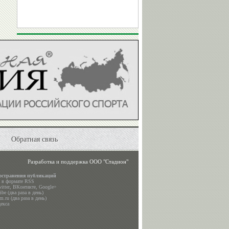
Обратная связь
Разработка и поддержка
ООО "Стадион"
остранения публикаций
а в формате RSS
itter
,
ВКонтакте
,
Google+
be (два раза в день)
m.ru (два раза в день)
екса