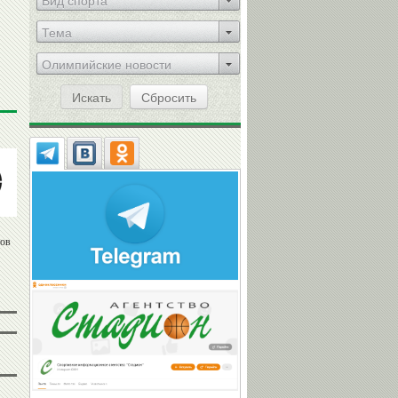
Вид спорта
Тема
Олимпийские новости
Искать
Сбросить
тов