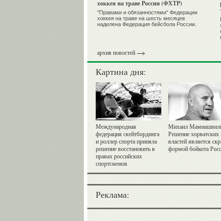
хоккея на траве России (ФХТР)
"Правами и обязанностями" Федерации
хоккея на траве на шесть месяцев
наделена Федерация бейсбола России.
архив новостей
Картина дня:
Международная
Михаил Мамиашвил
федерация скейтбординга
Решение хорватских
и роллер спорта приняла
властей является ск
решение восстановить в
формой бойкота Рос
правах российских
спортсменов
Реклама: