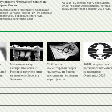
руководить Федерацией хоккея на
Кананин сменил на посту президента
траве России
ФХТР Николая Александрова, который
занимал этот пост с ноября 2014 года.
Выборы нового президента Федерации
хоккея на траве России (ФХТР), которые
состоялись в феврале этого года,
признаны нелегитимными.
и:
Мельникова и еще
МОК не стал
ФИДЕ не допустила
шестеро гимнастов из
комментировать запрет
российских шахматис
рытой
России не получили визы
гимнасткам из России
на командную
сии
на чемпионат Европы в
выступать на чемпионате
Олимпиаду-2026
Хорватии
мира с флагом