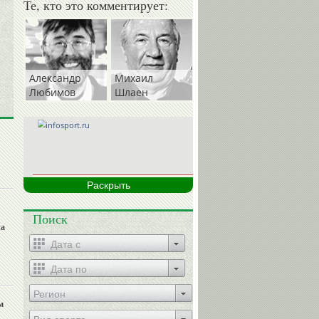
Те, кто это комментирует:
Александр
Михаил
Любимов
Шлаен
Раскрыть
Поиск
на
Регион
м