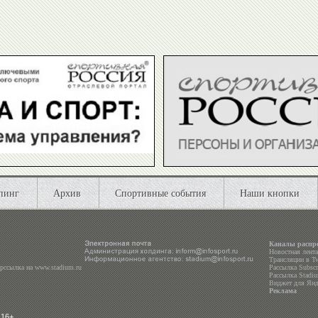
пинг
Архив
Спортивные события
Наши кнопки
Каналы распр
Новостная лент
Трансляции в
Tw
ерссылка на
www.stadium.ru
Рассылка Subscri
Рассылка Stadiu
Виджет для Янд
Реклама
 16+