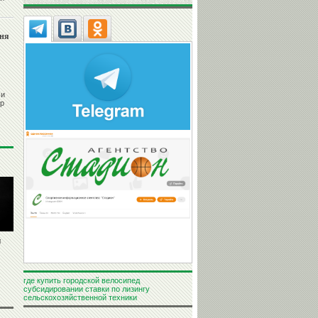
гня
 и
ор
и
где купить городской велосипед
субсидировании ставки по лизингу
сельскохозяйственной техники