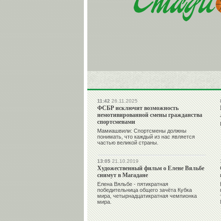
11:42
26.11.2025
ФСБР исключит возможность
немотивированной смены гражданства
спортсменами
Мамиашвили: Спортсмены должны
понимать, что каждый из нас является
частью великой страны.
13:05
21.10.2019
Художественный фильм о Елене Вяльбе
снимут в Магадане
Елена Вяльбе - пятикратная
победительница общего зачёта Кубка
мира, четырнадцатикратная чемпионка
мира.