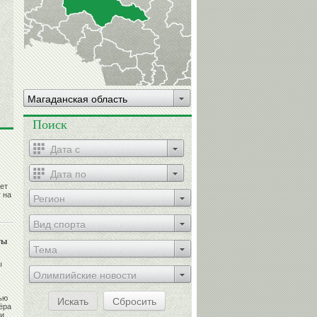
Магаданская область
Поиск
ет
 на
Регион
Вид спорта
ты
Тема
ы
Олимпийские новости
ью
Искать
Сбросить
ёра
 и