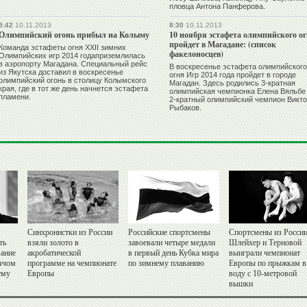
пловца Антона Панферова.
8:42
10.11.2013
8:30
10.11.2013
Олимпийский огонь прибыл на Колыму
10 ноября эстафета олимпийского о
пройдет в Магадане: (список
Команда эстафеты огня XXII зимних
факелоносцев)
Олимпийских игр 2014 годаприземлилась
в аэропорту Магадана. Специальный рейс
В воскресенье эстафета олимпийского
из Якутска доставил в воскресенье
огня Игр 2014 года пройдет в городе
олимпийский огонь в столицу Колымского
Магадан. Здесь родились 3-кратная
края, где в тот же день начнется эстафета
олимпийская чемпионка Елена Вяльбе
пламени.
2-кратный олимпийский чемпион Викт
Рыбаков.
Синхронистки из России
Российские спортсмены
Спортсмены из Росси
ть
взяли золото в
завоевали четыре медали
Шлейхер и Терновой
вание
акробатической
в первый день Кубка мира
выиграли чемпионат
мячом
программе на чемпионате
по зимнему плаванию
Европы по прыжкам в
ему
Европы
воду с 10-метровой
вышки