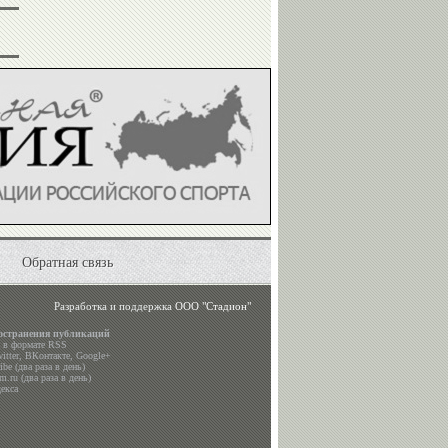
Обратная связь
Разработка и поддержка
ООО "Стадион"
остранения публикаций
а в формате RSS
itter
,
ВКонтакте
,
Google+
be (два раза в день)
m.ru (два раза в день)
екса