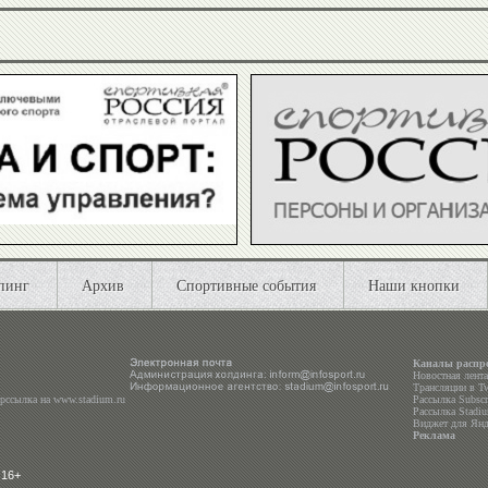
пинг
Архив
Спортивные события
Наши кнопки
Каналы распр
Новостная лент
Трансляции в
Tw
ерссылка на
www.stadium.ru
Рассылка Subscri
Рассылка Stadiu
Виджет для Янд
Реклама
 16+