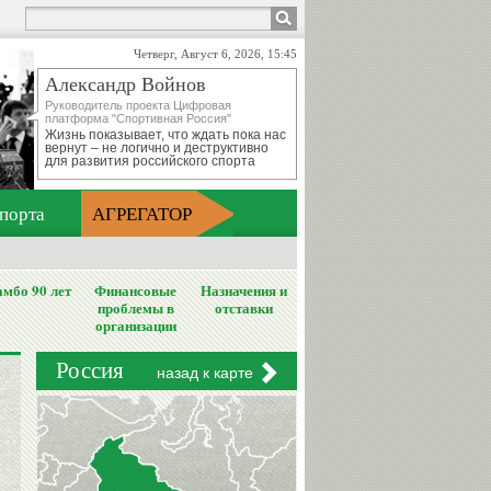
Четверг, Август 6, 2026, 15:45
Александр Войнов
Руководитель проекта Цифровая
платформа "Спортивная Россия"
Жизнь показывает, что ждать пока нас
вернут – не логично и деструктивно
для развития российского спорта
порта
АГРЕГАТОР
мбо 90 лет
Финансовые
Назначения и
проблемы в
отставки
организации
Россия
назад к карте