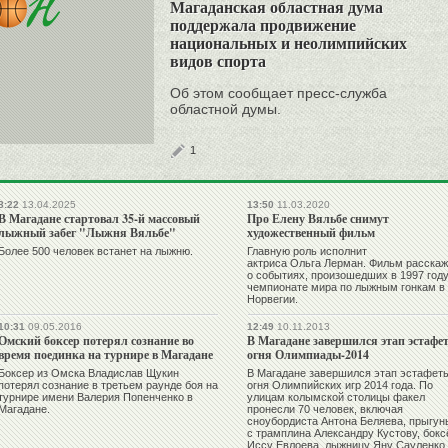
Магаданская областная дума
поддержала продвижение
национальных и неолимпийских
видов спорта
Об этом сообщает пресс-служба
областной думы.
1
8:22
13.04.2025
13:50
11.03.2020
В Магадане стартовал 35-й массовый
Про Елену Вяльбе снимут
лыжный забег "Лыжня Вяльбе"
художественный фильм
Более 500 человек встанет на лыжню.
Главную роль исполнит
актриса Ольга Лерман. Фильм расскаж
о событиях, произошедших в 1997 году
чемпионате мира по лыжным гонкам в
Норвегии.
10:31
09.05.2016
12:49
10.11.2013
Омский боксер потерял сознание во
В Магадане завершился этап эстафе
время поединка на турнире в Магадане
огня Олимпиады-2014
Боксер из Омска Владислав Щукин
В Магадане завершился этап эстафет
потерял сознание в третьем раунде боя на
огня Олимпийских игр 2014 года. По
турнире имени Валерия Попенченко в
улицам колымской столицы факел
Магадане.
пронесли 70 человек, включая
сноубордиста Антона Беляева, прыгун
с трамплина Александру Кустову, бокс
Иссу Евлоева, лыжницу Яну Сауленко