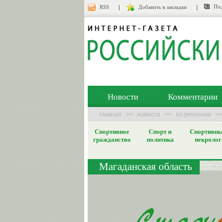
Под
RSS
Добавить в закладки
Новости
Комментарии
главная
>>
новости
>>
по регионам
>
Спортивное
Спорт и
Спортивн
гражданство
политика
некролог
Магаданская область