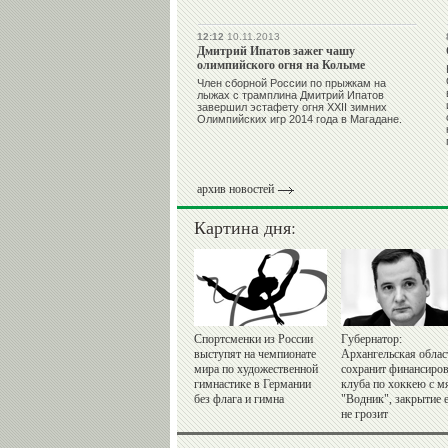
12:12
10.11.2013
Дмитрий Ипатов зажег чашу
олимпийского огня на Колыме
Член сборной России по прыжкам на
лыжах с трамплина Дмитрий Ипатов
завершил эстафету огня XXII зимних
Олимпийских игр 2014 года в Магадане.
архив новостей
Картина дня:
Спортсменки из России
Губернатор:
выступят на чемпионате
Архангельская облас
мира по художественной
сохранит финансиро
гимнастике в Германии
клуба по хоккею с 
без флага и гимна
"Водник", закрытие 
не грозит