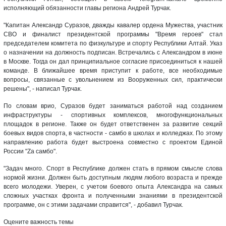
исполняющий обязанности главы региона Андрей Турчак.
"Капитан Александр Суразов, дважды кавалер ордена Мужества, участник
СВО и финалист президентской программы "Время героев" стал
председателем комитета по физкультуре и спорту Республики Алтай. Указ
о назначении на должность подписан. Встречались с Александром в июне
в Москве. Тогда он дал принципиальное согласие присоединиться к нашей
команде. В ближайшее время приступит к работе, все необходимые
вопросы, связанные с увольнением из Вооруженных сил, практически
решены", - написал Турчак.
По словам врио, Суразов будет заниматься работой над созданием
инфраструктуры - спортивных комплексов, многофункциональных
площадок в регионе. Также он будет ответственен за развитие секций
боевых видов спорта, в частности - самбо в школах и колледжах. По этому
направлению работа будет выстроена совместно с проектом Единой
России "Zа самбо".
"Задач много. Спорт в Республике должен стать в прямом смысле слова
нормой жизни. Должен быть доступным людям любого возраста и прежде
всего молодежи. Уверен, с учетом боевого опыта Александра на самых
сложных участках фронта и полученными знаниями в президентской
программе, он с этими задачами справится", - добавил Турчак.
Оцените важность темы