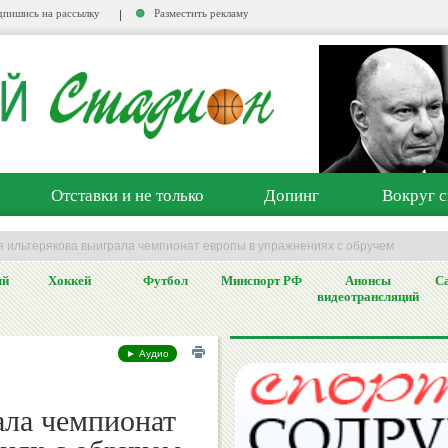
пишись на рассылку
Разместить рекламу
Отставки и не только
Допинг
Вокруг с
я ильтерякова выиграла чемпионат европы в упражнениях с обручем
ый
Хоккей
Футбол
Минспорт РФ
Анонсы
Са
видеотрансляций
► Аудио
ала чемпионат