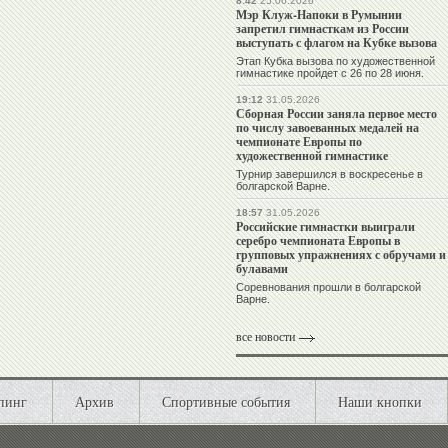
8:42
25.06.2026
Мэр Клуж-Напоки в Румынии
запретил гимнасткам из России
выступать с флагом на Кубке вызова
Этап Кубка вызова по художественной
гимнастике пройдет с 26 по 28 июня.
19:12
31.05.2026
Сборная России заняла первое место
по числу завоеванных медалей на
чемпионате Европы по
художественной гимнастике
Турнир завершился в воскресенье в
болгарской Варне.
18:57
31.05.2026
Российские гимнастки выиграли
серебро чемпионата Европы в
групповых упражнениях с обручами и
булавами
Соревнования прошли в болгарской
Варне.
все новости
пинг
Архив
Спортивные события
Наши кнопки