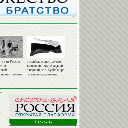
тки из России
Российские спортсмены
то в
завоевали четыре медали
еской
в первый день Кубка мира
 на чемпионате
по зимнему плаванию
Раскрыть