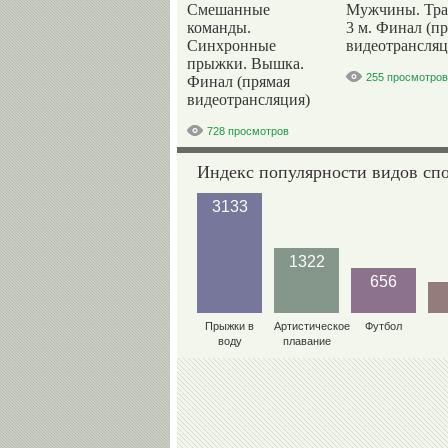
Смешанные
Мужчины. Тр
команды.
3 м. Финал (п
Синхронные
видеотрансляц
прыжки. Вышка.
255 просмотров
Финал (прямая
видеотрансляция)
728 просмотров
Индекс популярности видов сп
3133
1322
656
Прыжки в
Артистическое
Футбол
воду
плавание