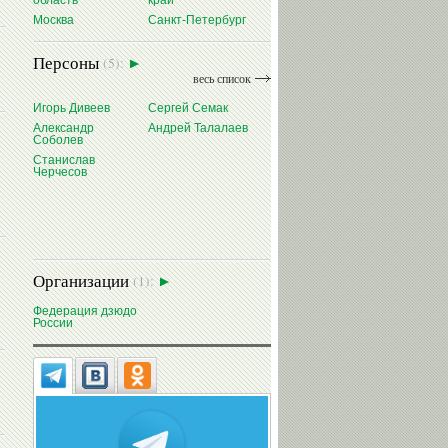
область
край
Москва
Санкт-Петербург
Персоны
(5):
весь список
Игорь Дивеев
Сергей Семак
Александр
Андрей Талалаев
Соболев
Станислав
Черчесов
Организации
(1):
Федерация дзюдо
России