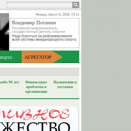
Четверг, Август 6, 2026, 13:12
Владимир Потанин
Российский предприниматель,
государственный деятель, меценат
Надо бороться за реформирование
всей системы международного спорта
порта
АГРЕГАТОР
мбо 90 лет
Финансовые
Назначения и
проблемы в
отставки
организации