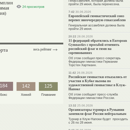
Генассамблея, которая должна была
амплин
пройти 29 июня, была перенесена.
24 просмотров
рямая
7:42
30.06.2026
ия)
Европейский гимнастический союз
перенес внеочередную генассамблею
Генеральная ассамблея должна была
пройти 29 июня.
20:22
28.06.2026
11 федераций обратились в European
Gymnastics с просьбой отменить
орта
российский флаг и гимн на
весь рейтинг
соревнованиях
Об этом сообщил пресс-секретарь
Федерации гимнастики Германии
Торстен Хартманн.
11:42
26.06.2026
Российские гимнастки отказались от
участия в Кубке вызова по
художественной гимнастике в Клуж-
184
142
125
Напоке
Об этом сообщает пресс-служба
Бокс
Хоккей
Плавание
Федерации гимнастики России.
13:32
25.06.2026
Организаторы турнира в Румынии
заменили флаг России нейтральным
Турнир в Клуж-Напоки будет проходить
с 26 по 28 июня.