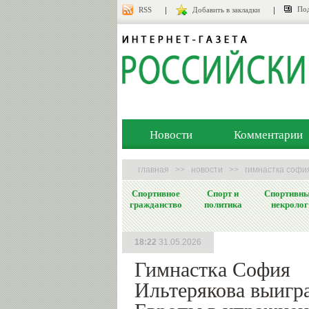
Под
RSS
Добавить в закладки
Новости
Комментарии
главная
>>
новости
>>
гимнастка софи
Спортивное
Спорт и
Спортивн
гражданство
политика
некролог
18:22
31.05.2026
Гимнастка София
Ильтерякова выигр