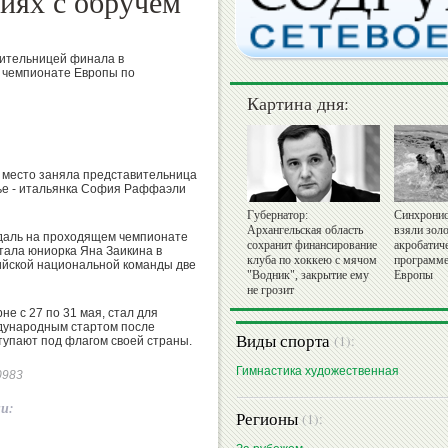
иях с обручем
ительницей финала в
 чемпионате Европы по
Картина дня:
е место заняла представительница
тье - итальянка София Раффаэли
Губернатор:
Синхронис
Архангельская область
взяли золо
едаль на проходящем чемпионате
сохранит финансирование
акробатич
тала юниорка Яна Заикина в
клуба по хоккею с мячом
программе
сийской национальной команды две
"Водник", закрытие ему
Европы
не грозит
е с 27 по 31 мая, стал для
дународным стартом после
Виды спорта
(1):
тупают под флагом своей страны.
Гимнастика художественная
90983
ии:
Регионы
(1):