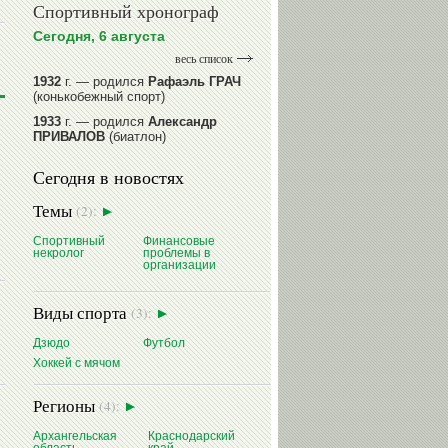
Спортивный хронограф
Сегодня, 6 августа
весь список
1932
г. — родился
Рафаэль ГРАЧ
(конькобежный спорт)
1933
г. — родился
Александр
ПРИВАЛОВ
(биатлон)
1939
г. — родился
Анатолий
Сегодня в новостях
ИОНОВ
(хоккей)
1939
г. — родился
Анатолий
Темы
(2):
ЦАРИК
(борьба вольная)
1946
Спортивный
г. — родился
Финансовые
Виктор
некролог
проблемы в
БАЖЕНОВ
(фехтование)
организации
читать далее
Виды спорта
(3):
Дзюдо
Футбол
Хоккей с мячом
Регионы
(4):
Архангельская
Краснодарский