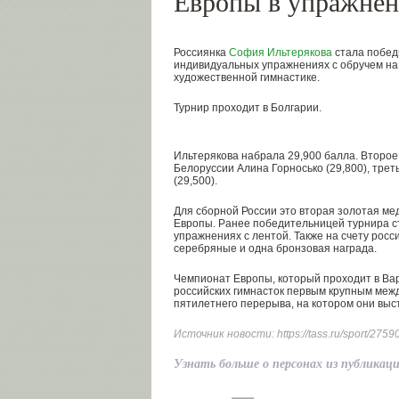
Европы в упражнен
Россиянка
София Ильтерякова
стала побед
индивидуальных упражнениях с обручем на
художественной гимнастике.
Турнир проходит в Болгарии.
Ильтерякова набрала 29,900 балла. Второ
Белоруссии Алина Горносько (29,800), тре
(29,500).
Для сборной России это вторая золотая м
Европы. Ранее победительницей турнира с
упражнениях с лентой. Также на счету рос
серебряные и одна бронзовая награда.
Чемпионат Европы, который проходит в Варн
российских гимнасток первым крупным меж
пятилетнего перерыва, на котором они выс
Источник новости:
https://tass.ru/sport/275
Узнать больше о персонах из публикац