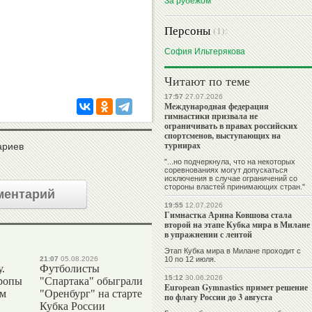
За рубежом
Персоны
(1):
София Ильтерякова
Читают по теме
17:57
27.07.2026
Международная федерация
гимнастики призвала не
ограничивать в правах российских
спортсменов, выступающих на
турнирах
ариев
"...но подчеркнула, что на некоторых
соревнованиях могут допускаться
исключения в случае ограничений со
стороны властей принимающих стран."
ментарий
19:55
12.07.2026
Гимнастка Арина Ковшова стала
второй на этапе Кубка мира в Милане
в упражнении с лентой
Этап Кубка мира в Милане проходит с
21:07
05.08.2026
10 по 12 июля.
.
Футболисты
15:12
30.06.2026
ропы
"Спартака" обыграли
European Gymnastics примет решение
ым
"Оренбург" на старте
по флагу России до 3 августа
Кубка России