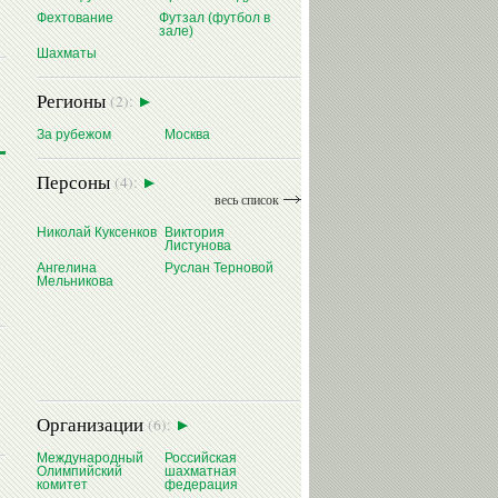
Фехтование
Футзал (футбол в
зале)
Шахматы
Регионы
(2):
За рубежом
Москва
Персоны
(4):
весь список
Николай Куксенков
Виктория
Листунова
Ангелина
Руслан Терновой
Мельникова
Организации
(6):
Международный
Российская
Олимпийский
шахматная
комитет
федерация