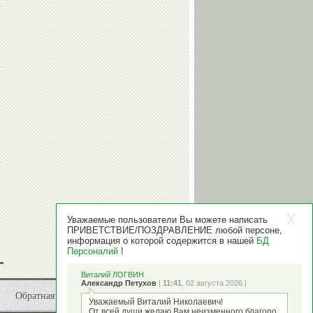
Уважаемые пользователи Вы можете написать
ПРИВЕТСТВИЕ/ПОЗДРАВЛЕНИЕ любой персоне,
информация о которой содержится в нашей
БД
Персоналий
!
Виталий ЛОГВИН
Александр Петухов
|
11:41
, 02 августа 2026 |
Обратная связь
Уважаемый Виталий Николаевич!
От всей души желаю Вам неизменного благопо