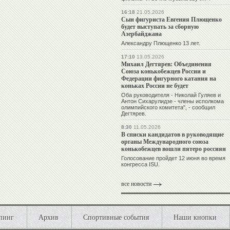
16:18
21.05.2026
Сын фигуриста Евгения Плющенко
будет выступать за сборную
Азербайджана
Александру Плющенко 13 лет.
17:10
13.05.2026
Михаил Дегтярев: Объединения
Союза конькобежцев России и
Федерации фигурного катания на
коньках России не будет
Оба руководителя - Николай Гуляев и
Антон Сихарулидзе - члены исполкома
олимпийского комитета", - сообщил
Дегтярев.
8:30
11.05.2026
В списки кандидатов в руководящие
органы Международного союза
конькобежцев вошли пятеро россиян
Голосование пройдет 12 июня во время
конгресса ISU.
все новости
пинг
Архив
Спортивные события
Наши кнопки