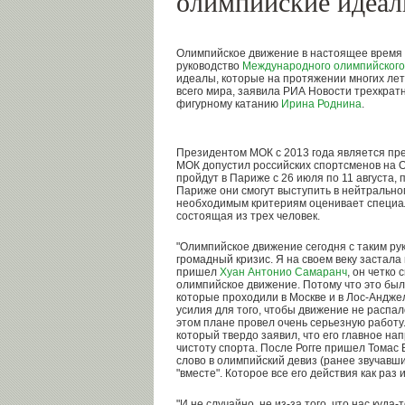
олимпийские идеа
Олимпийское движение в настоящее время 
руководство
Международного олимпийского
идеалы, которые на протяжении многих ле
всего мира, заявила РИА Новости трехкрат
фигурному катанию
Ирина Роднина
.
Президентом МОК с 2013 года является пр
МОК допустил российских спортсменов на 
пройдут в Париже с 26 июля по 11 августа,
Париже они смогут выступить в нейтральном
необходимым критериям оценивает специа
состоящая из трех человек.
"Олимпийское движение сегодня с таким ру
громадный кризис. Я на своем веку застала
пришел
Хуан Антонио Самаранч
, он четко
олимпийское движение. Потому что это был
которые проходили в Москве и в Лос-Андже
усилия для того, чтобы движение не распал
этом плане провел очень серьезную работ
который твердо заявил, что его главное нап
чистоту спорта. После Рогге пришел Томас 
слово в олимпийский девиз (ранее звучавши
"вместе". Которое все его действия как раз 
"И не случайно, не из-за того, что нас куда