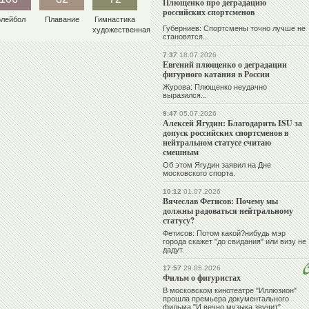
Плющенко про деградацию
российских спортсменов
олейбол
Плавание
Гимнастика
Губерниев: Спортсмены точно лучше не
художественная
становятся...
7:37
18.07.2026
Евгений плющенко о деградации
фигурного катания в России
Журова: Плющенко неудачно
выразился...
9:47
05.07.2026
Алексей Ягудин: Благодарить ISU за
допуск российских спортсменов в
нейтральном статусе считаю
смешным
Об этом Ягудин заявил на Дне
московского спорта.
10:12
01.07.2026
Вячеслав Фетисов: Почему мы
должны радоваться нейтральному
статусу?
Фетисов: Потом какой?нибудь мэр
города скажет "до свидания" или визу не
дадут.
17:57
29.05.2026
Фильм о фигуристах
В московском кинотеатре "Иллюзион"
прошла премьера документального
фильма "И вечно музыка звучит".