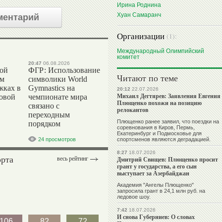
Ирина Роднина
Хуан Самаранч
ментарий
Организации
(1):
Международный Олимпийский
комитет
20:47
06.08.2026
вой
ФГР: Использование
Читают по теме
ом
символики World
жках в
Gymnastics на
20:12
22.07.2026
Михаил Дегтярев: Заявления Евгения
ровой
чемпионате мира
Плющенко похожи на позицию
связано с
релокантов
переходным
Плющенко ранее заявил, что поездки на
порядком
соревнования в Киров, Пермь,
Екатеринбург и Подмосковье для
24 просмотров
спортсменов являются деградацией.
8:27
18.07.2026
орта
весь рейтинг
Дмитрий Свищев: Плющенко просит
грант у государства, а его сын
выступает за Азербайджан
Академия "Ангелы Плющенко"
запросила грант в 24,1 млн руб. на
ледовое шоу.
7:42
18.07.2026
И снова Губерниев: О словах
106
82
72