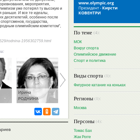
www.olympic.org
соревнования, мероприятия,
Президент -
Кирсти
олимпизм уже потерял ту высокую и
КОВЕНТРИ
я раньше. И все те идеалы,
их десятилетий, особенно после
спортсменов, государства,
родным олимпийским комитетом",
По теме
(4):
240629/rodnina-1956302759.html
МОК
Вокруг спорта
ии:
Олимпийское движение
Спорт и политика
Виды спорта
(1):
Фигурное катание на коньках
Ирина
Хуан
Регионы
РОДНИНА
САМАРАНЧ
(1):
Москва
Персоны
(4):
ариев
Томас Бах
Жак Рогге