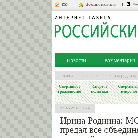
Под
RSS
Добавить в закладки
Новости
Комментарии
главная
>>
новости
>>
ирина роднина:
Спортивное
Спорт и
Спортивн
гражданство
политика
некролог
12:45
29.06.2024
Ирина Роднина: М
предал все объеди