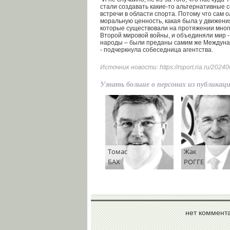
стали создавать какие-то альтернативные 
встречи в области спорта. Потому что сам 
моральную ценность, какая была у движени
которые существовали на протяжении мног
Второй мировой войны, и объединяли мир - 
народы – были преданы самим же Междуна
- подчеркнула собеседница агентства.
Источник новости:
https://rsport.ria.ru/20
Узнать больше о персонах из публикац
Томас
Жак
БАХ
РОГГЕ
нет коммент