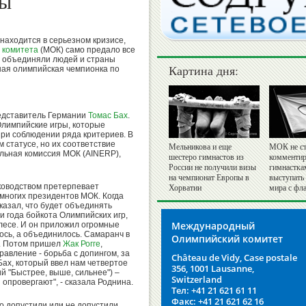
лы
находится в серьезном кризисе,
 комитета
(МОК) само предало все
т объединяли людей и страны
Картина дня:
ная олимпийская чемпионка по
едставитель Германии
Томас Бах
.
Олимпийские игры, которые
 при соблюдении ряда критериев. В
 статусе, но их соответствие
Мельникова и еще
МОК не ст
льная комиссия МОК (AINERP),
шестеро гимнастов из
комментир
России не получили визы
гимнастка
на чемпионат Европы в
выступать
ководством претерпевает
Хорватии
мира с фл
 многих президентов МОК. Когда
 сказал, что будет объединять
и года бойкота Олимпийских игр,
Международный
лесе. И он приложил огромные
ось, а объединилось. Самаранч в
Олимпийский комитет
у. Потом пришел
Жак Рогге
,
равление - борьба с допингом, за
Château de Vidy, Case postale
Бах, который ввел нам четвертое
356, 1001 Lausanne,
й "Быстрее, выше, сильнее") –
Switzerland
и опровергают", - сказала Роднина.
Тел: +41 21 621 61 11
Факс: +41 21 621 62 16
-то допустили или не допустили,