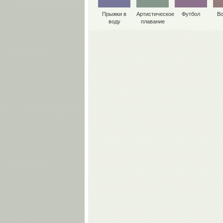
Прыжки в
Артистическое
Футбол
В
воду
плавание