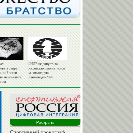
ал
ФИДЕ не допустила
овать запрет
российских шахматистов
м из России
на командную
 на чемпионате
Олимпиаду-2026
агом
Раскрыть
Спортивный хронограф