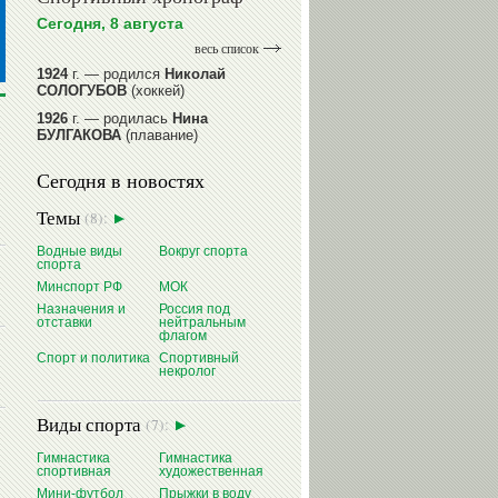
Сегодня, 8 августа
весь список
1924
г. — родился
Николай
СОЛОГУБОВ
(хоккей)
1926
г. — родилась
Нина
БУЛГАКОВА
(плавание)
1941
г. — родилась
Равиля
Сегодня в новостях
ПРОКОПЕНКО (САЛИМОВА)
(баскетбол)
Темы
(8):
1964
г. — родился
Николай
ЖУРАВСКИЙ
(гребля на байдарках
Водные виды
Вокруг спорта
и каноэ)
спорта
1964
г. — родился
Юрий ХМЫЛЕВ
Минспорт РФ
МОК
(хоккей)
Назначения и
Россия под
отставки
нейтральным
читать далее
флагом
Спорт и политика
Спортивный
некролог
Виды спорта
(7):
Гимнастика
Гимнастика
спортивная
художественная
Мини-футбол
Прыжки в воду