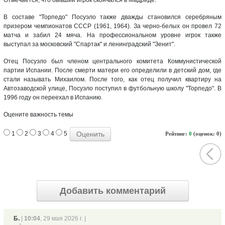
В составе "Торпедо" Посуэло также дважды становился серебряным
призером чемпионатов СССР (1961, 1964). За черно-белых он провел 72
матча и забил 24 мяча. На профессиональном уровне игрок также
выступал за московский "Спартак" и ленинградский "Зенит".
Отец Посуэло был членом центрального комитета Коммунистической
партии Испании. После смерти матери его определили в детский дом, где
стали называть Михаилом. После того, как отец получил квартиру на
Автозаводской улице, Посуэло поступил в футбольную школу "Торпедо". В
1996 году он переехал в Испанию.
Оцените важность темы
1
2
3
4
5
Рейтинг:
0
(оценок: 0)
Добавить комментарий
Б.
|
10:04
, 29 мая 2026 г. |