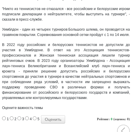
"Никто из теннисистов не отказался - все российские и белорусские игроки
подписали декларации о нейтралитете, чтобы выступить на турнире", -
сказали в пресс-службе.
Уимблдон - один из четырех турниров Большого шлема, он проводится на
травяном покрытии. Соревнования основной сетки пройдут с 1 по 14 июля.
В 2022 году российских и белорусских теннисистов не допустили до
участия в Уимблдоне. В ответ на это Ассоциация теннисистов-
профессионалов и Женская теннисная ассоциация лишили турнир
рейтинговых очков. В 2023 году организаторы Уимблдона - Ассоциация
лаун-тенниса Великобритании и Всеанглийский клуб лаун-тенниса и
крокета - приняли решение допустить российских и белорусских
спортсменов до участия в турнире в качестве нейтральных спортсменов и
при соблюдении ряда условий, в частности им запрещено выражать
поддержку проведению СВО в различных формах и получать
финансирование от российского и белорусского государств и компаний,
управляемых или контролируемых государствами.
Оцените важность темы
1
2
3
4
5
Рейтинг:
0
(оценок: 0)