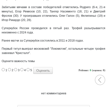
Забитыми мячами в составе победителей отметились Родриго (6-я, 21-я
минуты), Егор Ремизов (10, 22), Тангер Насименто (18, 21) и Дмитрий
Фролов (30). У проигравших отличились Олег Гапон (5), Фелипиньо (19) и
Игор Рикардо (20, 28).
Суперкубок России проводился в пятый раз. Трофей разыгрывается
неизменно с 2024 года.
Ранее матчи за Суперкубок состоялись в 2011 и 2018 годах.
Первый титул выиграл московский "Локомотив", остальные четыре трофея
завоевал "Кристалл".
Оцените важность темы
1
2
3
4
5
Рейтинг:
0
(оценок: 0)
нет комментариев