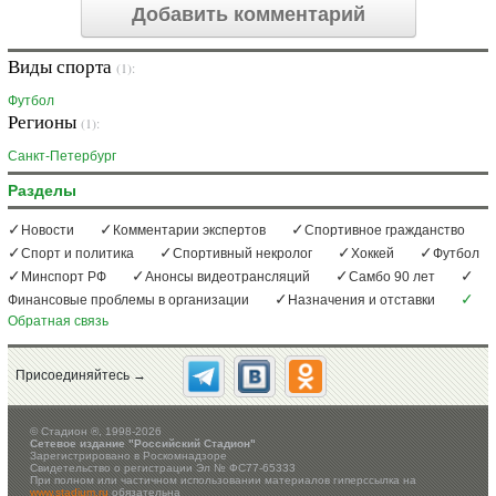
Добавить комментарий
Виды спорта
(1):
Футбол
Регионы
(1):
Санкт-Петербург
Разделы
Новости
Комментарии экспертов
Спортивное гражданство
Спорт и политика
Спортивный некролог
Хоккей
Футбол
Минспорт РФ
Анонсы видеотрансляций
Самбо 90 лет
Финансовые проблемы в организации
Назначения и отставки
Обратная связь
Присоединяйтесь →
©
Стадион ®, 1998-2026
Сетевое издание "Российский Стадион"
Зарегистрировано в Роскомнадзоре
Свидетельство о регистрации Эл № ФС77-65333
При полном или частичном использовании материалов гиперссылка на
www.stadium.ru
обязательна