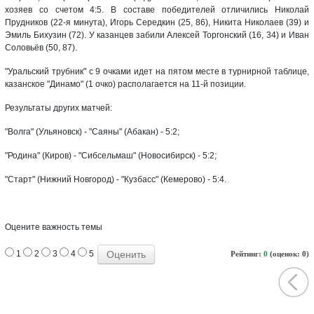
хозяев со счетом 4:5. В составе победителей отличились Николай
Прудников (22-я минута), Игорь Середкин (25, 86), Никита Николаев (39) и
Эмиль Бихузин (72). У казанцев забили Алексей Торгонский (16, 34) и Иван
Соловьёв (50, 87).
"Уральский трубник" с 9 очками идет на пятом месте в турнирной таблице,
казанское "Динамо" (1 очко) располагается на 11-й позиции.
Результаты других матчей:
"Волга" (Ульяновск) - "Саяны" (Абакан) - 5:2;
"Родина" (Киров) - "Сибсельмаш" (Новосибирск) - 5:2;
"Старт" (Нижний Новгород) - "Кузбасс" (Кемерово) - 5:4.
Оцените важность темы
1
2
3
4
5
Рейтинг:
0
(оценок: 0)