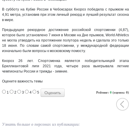
В субботу на Кубке России в Чебоксарах Кнороз победила с прыжком на
4,91 метра, установив при этом личный рекорд и лучший результат сезона
в мире.
Предыдущее рекордное достижение российской спортсменки (4,87),
которое было установлено 7 июня в Москве на Дне прыжков, World Athletics
не могла утвердить на протяжении полутора недель и сделала это только
18 июня. По словам самой спортсменки, у международной федерации
изначально были вопросы к московскому помосту.
Кнороз 26 лет. Спортсменка является победительницей этапа
Бриллиантовой лиги 2021 года, четыре раза выигрывала летние
чемпионаты России и трижды - зимние.
Оцените важность темы
1
2
3
4
5
Рейтинг:
0
(оценок: 0)
Узнать больше о персонах из публикации: