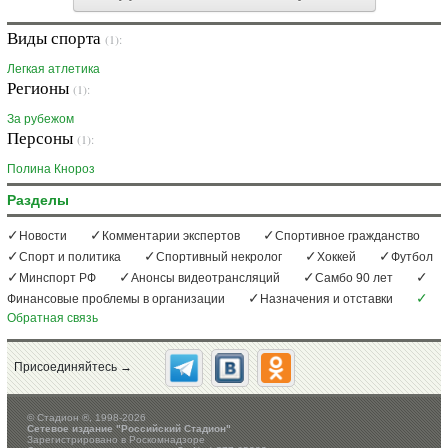
Виды спорта
(1):
Легкая атлетика
Регионы
(1):
За рубежом
Персоны
(1):
Полина Кнороз
Разделы
Новости
Комментарии экспертов
Спортивное гражданство
Спорт и политика
Спортивный некролог
Хоккей
Футбол
Минспорт РФ
Анонсы видеотрансляций
Самбо 90 лет
Финансовые проблемы в организации
Назначения и отставки
Обратная связь
Присоединяйтесь →
©
Стадион ®, 1998-2026
Сетевое издание "Российский Стадион"
Зарегистрировано в Роскомнадзоре