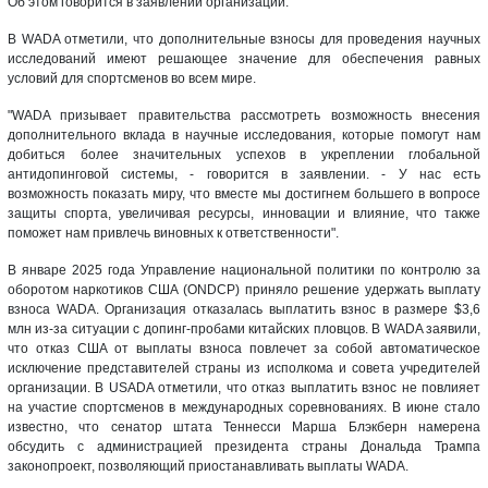
Об этом говорится в заявлении организации.
В WADA отметили, что дополнительные взносы для проведения научных
исследований имеют решающее значение для обеспечения равных
условий для спортсменов во всем мире.
"WADA призывает правительства рассмотреть возможность внесения
дополнительного вклада в научные исследования, которые помогут нам
добиться более значительных успехов в укреплении глобальной
антидопинговой системы, - говорится в заявлении. - У нас есть
возможность показать миру, что вместе мы достигнем большего в вопросе
защиты спорта, увеличивая ресурсы, инновации и влияние, что также
поможет нам привлечь виновных к ответственности".
В январе 2025 года Управление национальной политики по контролю за
оборотом наркотиков США (ONDCP) приняло решение удержать выплату
взноса WADA. Организация отказалась выплатить взнос в размере $3,6
млн из-за ситуации с допинг-пробами китайских пловцов. В WADA заявили,
что отказ США от выплаты взноса повлечет за собой автоматическое
исключение представителей страны из исполкома и совета учредителей
организации. В USADA отметили, что отказ выплатить взнос не повлияет
на участие спортсменов в международных соревнованиях. В июне стало
известно, что сенатор штата Теннесси Марша Блэкберн намерена
обсудить с администрацией президента страны Дональда Трампа
законопроект, позволяющий приостанавливать выплаты WADA.