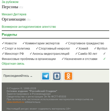
За рубежом
Персоны
(1):
Михаил Дегтярев
Организации
(1):
Всемирное антидопинговое агентство
Разделы
Новости
Комментарии экспертов
Спортивное гражданство
Спорт и политика
Спортивный некролог
Хоккей
Футбол
Минспорт РФ
Анонсы видеотрансляций
Самбо 90 лет
Финансовые проблемы в организации
Назначения и отставки
Обратная связь
Присоединяйтесь →
©
Стадион ®, 1998-2026
Сетевое издание "Российский Стадион"
Зарегистрировано в Роскомнадзоре
Свидетельство о регистрации Эл № ФС77-65333
При полном или частичном использовании материалов гиперссылка на
www.stadium.ru
обязательна
Настоящий ресурс может содержать материалы 16+