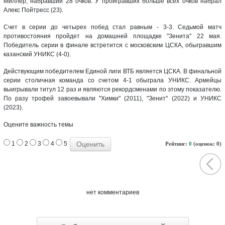
Миллер, набравший 28 очков. У проигравших больше всех очков набрал
Алекс Пойтресс (23).
Счет в серии до четырех побед стал равным - 3-3. Седьмой матч
противостояния пройдет на домашней площадке "Зенита" 22 мая.
Победитель серии в финале встретится с московским ЦСКА, обыгравшим
казанский УНИКС (4-0).
Действующим победителем Единой лиги ВТБ является ЦСКА. В финальной
серии столичная команда со счетом 4-1 обыграла УНИКС. Армейцы
выигрывали титул 12 раз и являются рекордсменами по этому показателю.
По разу трофей завоевывали "Химки" (2011), "Зенит" (2022) и УНИКС
(2023).
Оцените важность темы
1
2
3
4
5
Рейтинг:
0
(оценок: 0)
нет комментариев