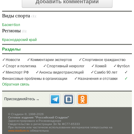
Добавить комментарий
Виды спорта
(1):
Баскетбол
Регионы
(1):
Краснодарский край
Разделы
Новости
Комментарии экспертов
Спортивное гражданство
Спорт и политика
Спортивный некролог
Хоккей
Футбол
Минспорт РФ
Анонсы видеотрансляций
Самбо 90 лет
Финансовые проблемы в организации
Назначения и отставки
Обратная связь
Присоединяйтесь →
©
Стадион ®, 1998-2026
Сетевое издание "Российский Стадион"
Зарегистрировано в Роскомнадзоре
Свидетельство о регистрации Эл № ФС77-65333
При полном или частичном использовании материалов гиперссылка на
www.stadium.ru
обязательна