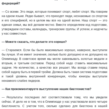
федераций?
— Со всеми. Это люди, которые понимают спорт, любят спорт. Мы говорим
на одном языке. Редко бывает, что приходят люди, незнакомые со спортом
и его спецификой, но в целом мы все на одной волне. Наш спорт — это
единая семья, мы всё делаем честно. Вместе определяем ход подготовки,
утверждаем составы, календарь, тренерские группы. И успехи, и недочеты
у нас совместные.
— Можете сказать, что делаете это хорошо?
— Стараемся. Если бы было максимально хорошо, наверное, выступили
бы лучше. И не имеет значения, сколько было допущено и не допущено на
Олимпиаду. В советское время мы могли завоевывать золотые медали и
вторым, и третьим составом. Перед собой надо ставить максимальные
задачи. Не количество, а качество все решает. Мы всегда ставим перед
собой задачу быть в первой тройке. Должна быть такая система подготовки
и такой уровень внутренней конкуренции, чтобы юниоры выступали
ненамного слабее лидеров.
— Как прокомментируете выступление наших биатлонистов?
— Результаты последних лет соответствовали тому, что мы увидели
сейчас. И дело не в том, что в Олимпиаде у нас участвовали всего четыре
биатлониста. С учетом того, сколько сделано для биатлона в нашей