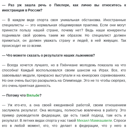
— Раз уж зашла речь о Пихлере, как лично вы относитесь к
иностранцам в России?
— В каждом виде спорта своя уникальная обстановка. Иностранные
специалисты — это нормальная общемировая практика. Если они могут
принести пользу нашей стране, почему нет? Ведь наши конкуренты
поднимали свой уровень таким же образом. Но специалист должен
прижиться, он должен уважать страну и людей, в ней живущих. Так
происходит не со всеми.
— Что можете сказать о результате наших лыжников?
— Всегда хочется лучшего, но в Пхёнчхане молодежь показала на что
способна! Каждый воспользовался своим шансом на Играх. Все, кто
завоевывал медали, прекрасно выступали и на юниорских соревнованиях.
Но они очень быстро раскрылись на Олимпиаде. Это не то чтобы сюрприз,
это очень приятная данность.
— Потому что
Вяльбе
?
— Уж кто-кто, а она своей ежедневной работой, своим отношением
заслужила результат. Она молодец, полностью вовлечена в работу. Это
пример руководителя федерации, где есть такой подход, там есть и
результат. В летних видах спорта у нас такой
Михаил Мамиашвили
. Спроси
его в любой момент, кто, что делает в федерации, что у него в