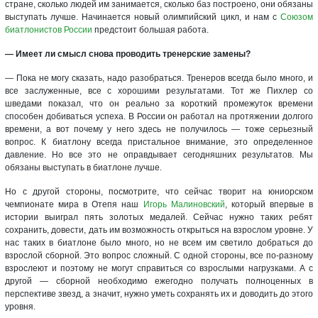
стране, сколько людей им занимается, сколько баз построено, они обязаны
выступать лучше. Начинается новый олимпийский цикл, и нам с
Союзом
биатлонистов России
предстоит большая работа.
— Имеет ли смысл снова проводить тренерские замены?
— Пока не могу сказать, надо разобраться. Тренеров всегда было много, и
все заслуженные, все с хорошими результатами. Тот же Пихлер со
шведами показал, что он реально за короткий промежуток времени
способен добиваться успеха. В России он работал на протяжении долгого
времени, а вот почему у него здесь не получилось — тоже серьезный
вопрос. К биатлону всегда пристальное внимание, это определенное
давление. Но все это не оправдывает сегодняшних результатов. Мы
обязаны выступать в биатлоне лучше.
Но с другой стороны, посмотрите, что сейчас творит на юниорском
чемпионате мира в Отепя наш
Игорь Малиновский
, который впервые в
истории выиграл пять золотых медалей. Сейчас нужно таких ребят
сохранить, довести, дать им возможность открыться на взрослом уровне. У
нас таких в биатлоне было много, но не всем им светило добраться до
взрослой сборной. Это вопрос сложный. С одной стороны, все по-разному
взрослеют и поэтому не могут справиться со взрослыми нагрузками. А с
другой — сборной необходимо ежегодно получать полноценных в
перспективе звезд, а значит, нужно уметь сохранять их и доводить до этого
уровня.