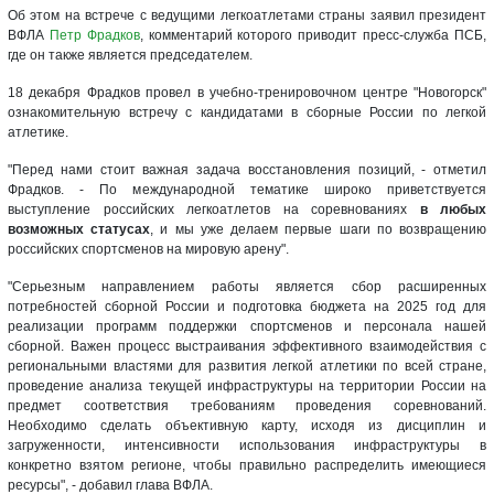
Об этом на встрече с ведущими легкоатлетами страны заявил президент
ВФЛА
Петр Фрадков
, комментарий которого приводит пресс-служба ПСБ,
где он также является председателем.
18 декабря Фрадков провел в учебно-тренировочном центре "Новогорск"
ознакомительную встречу с кандидатами в сборные России по легкой
атлетике.
"Перед нами стоит важная задача восстановления позиций, - отметил
Фрадков. - По международной тематике широко приветствуется
выступление российских легкоатлетов на соревнованиях
в любых
возможных статусах
, и мы уже делаем первые шаги по возвращению
российских спортсменов на мировую арену".
"Серьезным направлением работы является сбор расширенных
потребностей сборной России и подготовка бюджета на 2025 год для
реализации программ поддержки спортсменов и персонала нашей
сборной. Важен процесс выстраивания эффективного взаимодействия с
региональными властями для развития легкой атлетики по всей стране,
проведение анализа текущей инфраструктуры на территории России на
предмет соответствия требованиям проведения соревнований.
Необходимо сделать объективную карту, исходя из дисциплин и
загруженности, интенсивности использования инфраструктуры в
конкретно взятом регионе, чтобы правильно распределить имеющиеся
ресурсы", - добавил глава ВФЛА.